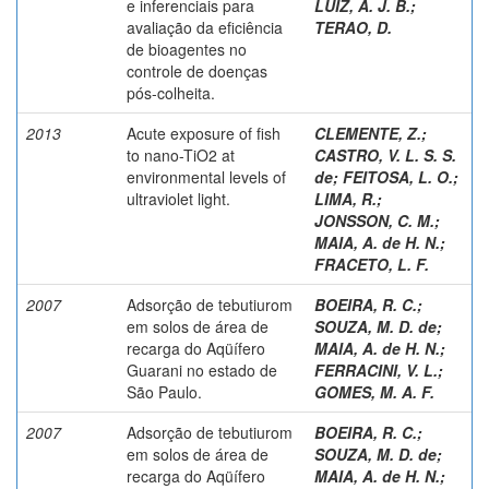
e inferenciais para
LUIZ, A. J. B.
;
avaliação da eficiência
TERAO, D.
de bioagentes no
controle de doenças
pós-colheita.
2013
Acute exposure of fish
CLEMENTE, Z.
;
to nano-TiO2 at
CASTRO, V. L. S. S.
environmental levels of
de
;
FEITOSA, L. O.
;
ultraviolet light.
LIMA, R.
;
JONSSON, C. M.
;
MAIA, A. de H. N.
;
FRACETO, L. F.
2007
Adsorção de tebutiurom
BOEIRA, R. C.
;
em solos de área de
SOUZA, M. D. de
;
recarga do Aqüífero
MAIA, A. de H. N.
;
Guarani no estado de
FERRACINI, V. L.
;
São Paulo.
GOMES, M. A. F.
2007
Adsorção de tebutiurom
BOEIRA, R. C.
;
em solos de área de
SOUZA, M. D. de
;
recarga do Aqüífero
MAIA, A. de H. N.
;