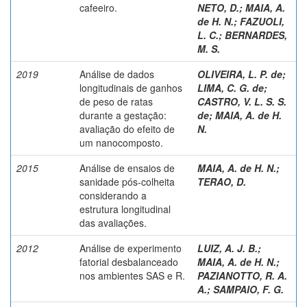
cafeeiro.
NETO, D.
;
MAIA, A.
de H. N.
;
FAZUOLI,
L. C.
;
BERNARDES,
M. S.
2019
Análise de dados
OLIVEIRA, L. P. de
;
longitudinais de ganhos
LIMA, C. G. de
;
de peso de ratas
CASTRO, V. L. S. S.
durante a gestação:
de
;
MAIA, A. de H.
avaliação do efeito de
N.
um nanocomposto.
2015
Análise de ensaios de
MAIA, A. de H. N.
;
sanidade pós-colheita
TERAO, D.
considerando a
estrutura longitudinal
das avaliações.
2012
Análise de experimento
LUIZ, A. J. B.
;
fatorial desbalanceado
MAIA, A. de H. N.
;
nos ambientes SAS e R.
PAZIANOTTO, R. A.
A.
;
SAMPAIO, F. G.