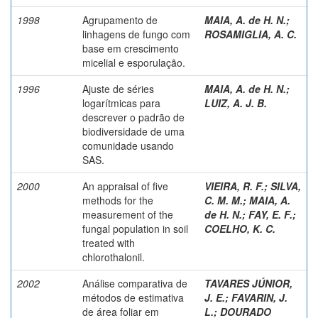
1998
Agrupamento de
MAIA, A. de H. N.
;
linhagens de fungo com
ROSAMIGLIA, A. C.
base em crescimento
micelial e esporulação.
1996
Ajuste de séries
MAIA, A. de H. N.
;
logarítmicas para
LUIZ, A. J. B.
descrever o padrão de
biodiversidade de uma
comunidade usando
SAS.
2000
An appraisal of five
VIEIRA, R. F.
;
SILVA,
methods for the
C. M. M.
;
MAIA, A.
measurement of the
de H. N.
;
FAY, E. F.
;
fungal population in soil
COELHO, K. C.
treated with
chlorothalonil.
2002
Análise comparativa de
TAVARES JÚNIOR,
métodos de estimativa
J. E.
;
FAVARIN, J.
de área foliar em
L.
;
DOURADO