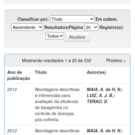
Classificar por:
Em ordem:
Resultados/Página
Registro(s):
Mostrando resultados 1 a 20 de 232
Próximo >
Ano de
Título
Autor(es)
publicação
2012
Abordagens descritivas
MAIA, A. de H. N.
;
e inferenciais para
LUIZ, A. J. B.
;
avaliação da eficiência
TERAO, D.
de bioagentes no
controle de doenças
pós-colheita.
2012
Abordagens descritivas
MAIA, A. de H. N.
;