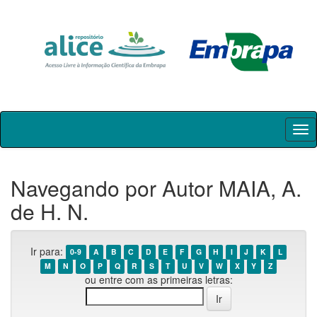
Skip
navigation
Navegando por Autor MAIA, A.
de H. N.
Ir para:
0-9
A
B
C
D
E
F
G
H
I
J
K
L
M
N
O
P
Q
R
S
T
U
V
W
X
Y
Z
ou entre com as primeiras letras: