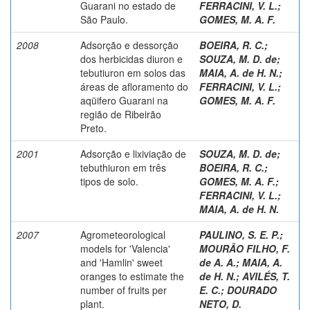
Guarani no estado de
FERRACINI, V. L.
;
São Paulo.
GOMES, M. A. F.
2008
Adsorção e dessorção
BOEIRA, R. C.
;
dos herbicidas diuron e
SOUZA, M. D. de
;
tebutiuron em solos das
MAIA, A. de H. N.
;
áreas de afloramento do
FERRACINI, V. L.
;
aqüifero Guarani na
GOMES, M. A. F.
região de Ribeirão
Preto.
2001
Adsorção e lixiviação de
SOUZA, M. D. de
;
tebuthiuron em três
BOEIRA, R. C.
;
tipos de solo.
GOMES, M. A. F.
;
FERRACINI, V. L.
;
MAIA, A. de H. N.
2007
Agrometeorological
PAULINO, S. E. P.
;
models for 'Valencia'
MOURÃO FILHO, F.
and 'Hamlin' sweet
de A. A.
;
MAIA, A.
oranges to estimate the
de H. N.
;
AVILÉS, T.
number of fruits per
E. C.
;
DOURADO
plant.
NETO, D.