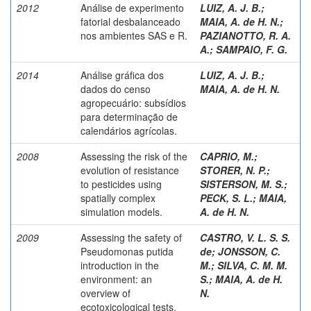
2012
Análise de experimento
LUIZ, A. J. B.
;
fatorial desbalanceado
MAIA, A. de H. N.
;
nos ambientes SAS e R.
PAZIANOTTO, R. A.
A.
;
SAMPAIO, F. G.
2014
Análise gráfica dos
LUIZ, A. J. B.
;
dados do censo
MAIA, A. de H. N.
agropecuário: subsídios
para determinação de
calendários agrícolas.
2008
Assessing the risk of the
CAPRIO, M.
;
evolution of resistance
STORER, N. P.
;
to pesticides using
SISTERSON, M. S.
;
spatially complex
PECK, S. L.
;
MAIA,
simulation models.
A. de H. N.
2009
Assessing the safety of
CASTRO, V. L. S. S.
Pseudomonas putida
de
;
JONSSON, C.
introduction in the
M.
;
SILVA, C. M. M.
environment: an
S.
;
MAIA, A. de H.
overview of
N.
ecotoxicological tests.