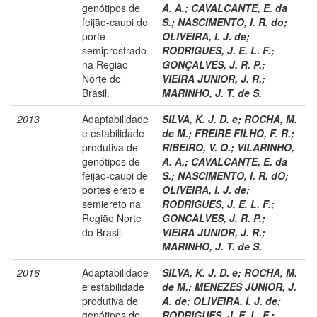
genótipos de
A. A.
;
CAVALCANTE, E. da
feijão-caupi de
S.
;
NASCIMENTO, I. R. do
;
porte
OLIVEIRA, I. J. de
;
semiprostrado
RODRIGUES, J. E. L. F.
;
na Região
GONÇALVES, J. R. P.
;
Norte do
VIEIRA JUNIOR, J. R.
;
Brasil.
MARINHO, J. T. de S.
2013
Adaptabilidade
SILVA, K. J. D. e
;
ROCHA, M.
e estabilidade
de M.
;
FREIRE FILHO, F. R.
;
produtiva de
RIBEIRO, V. Q.
;
VILARINHO,
genótipos de
A. A.
;
CAVALCANTE, E. da
feijão-caupi de
S.
;
NASCIMENTO, I. R. dO
;
portes ereto e
OLIVEIRA, I. J. de
;
semiereto na
RODRIGUES, J. E. L. F.
;
Região Norte
GONCALVES, J. R. P.
;
do Brasil.
VIEIRA JUNIOR, J. R.
;
MARINHO, J. T. de S.
2016
Adaptabilidade
SILVA, K. J. D. e
;
ROCHA, M.
e estabilidade
de M.
;
MENEZES JUNIOR, J.
produtiva de
A. de
;
OLIVEIRA, I. J. de
;
genótipos de
RODRIGUES, J. E. L. F.
;