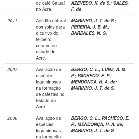
de café Catuaí
AZEVEDO, K. de S.
;
SALES,
no Acre.
F. de
2011
Aptidão natural
MARINHO, J. T. de S.
;
dos solos para
PEREIRA, J. B. M.
;
o cultivo do
BARDALES, N. G.
feijoeiro
comum no
estado do
Acre.
2007
Avaliação de
BERGO, C. L.
;
LUNZ, A. M.
espécies
P.
;
PACHECO, E. P.
;
leguminosas
MENDONCA, H. A. de
;
na formação
MARINHO, J. T. de S.
de cafezais no
Estado do
Acre.
2006
Avaliação de
BERGO, C. L.
;
PACHECO, E.
espécies
P.
;
MENDONÇA, H. A. de
;
leguminosas
MARINHO, J. T. de S.
na formação