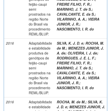
feijão-caupi
FREIRE FILHO, F. R.
;
semi
MARINHO, J. T. de S.
;
prostrados na
CAVALCANTE, E. da S.
;
região Norte
VILARINHO, A. A.
;
VIEIRA
do Brasil via
JUNIOR, J. R.
;
procedimento
NASCIMENTO, I. R. do
REML/BLUP.
2016
Adaptabilidade
SILVA, K. J. D. e
;
ROCHA, M.
e estabilidade
de M.
;
MENEZES JUNIOR, J.
produtiva de
A. de
;
OLIVEIRA, I. J. de
;
genótipos de
RODRIGUES, J. E. L. F.
;
feijão-caupi
FREIRE FILHO, F. R.
;
semi
MARINHO, J. T. de S.
;
prostrados na
CAVALCANTE, E. da S.
;
região Norte
VILARINHO, A. A.
;
VIEIRA
do Brasil via
JUNIOR, J. R.
;
procedimento
NASCIMENTO, I. R. do
REML/BLUP.
2016
Adaptabilidade
ROCHA, M. de M.
;
SILVA, K.
e estabilidade
J. D. e
;
MENEZES JUNIOR, J.