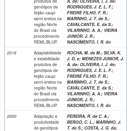
produtiva de
A. de
;
OLIVEIRA, I. J. de
;
genótipos de
RODRIGUES, J. E. L. F.
;
feijão-caupi
FREIRE FILHO, F. R.
;
semi-eretos na
MARINHO, J. T. de S.
;
região Norte
CAVALCANTE, E. da S.
;
do Brasil via
VILARINHO, A. A.
;
VIEIRA
procedimento
JUNIOR, J. R.
;
REML/BLUP.
NASCIMENTO, I. R. do
2016
Adaptabilidade
ROCHA, M. de M.
;
SILVA, K.
e estabilidade
J. D. e
;
MENEZES JUNIOR, J.
produtiva de
A. de
;
OLIVEIRA, I. J. de
;
genótipos de
RODRIGUES, J. E. L. F.
;
feijão-caupi
FREIRE FILHO, F. R.
;
semi-eretos na
MARINHO, J. T. de S.
;
região Norte
CAVALCANTE, E. da S.
;
do Brasil via
VILARINHO, A. A.
;
VIEIRA
procedimento
JUNIOR, J. R.
;
REML/BLUP.
NASCIMENTO, I. R. do
2000
Adaptação e
PEREIRA, R. de C. A.
;
produtividade
BERGO, C. L.
;
MARINHO, J.
de genótipos
T. de S.
;
COSTA, J. G. da
;