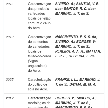
2016
Caracterização
SIVIERO, A.
;
SANTOS, V. B.
das principais
dos
;
SANTOS, R. C. dos
;
variedades
MARINHO, J. T. de S.
locais de feijão
comum e caupi
do Acre.
2012
Caracterização
NASCIMENTO, F. S. S. do
;
de sementes
SIVIERO, A.
;
BORGES. V
;
de variedades
MARINHO, J. T. de S.
;
locais de
PEREIRA, A. A. A.
;
MATTAR,
feijão-de-corda
E. P. L.
;
OLIVEIRA, E. de
(Vigna
unguiculata)
do Acre.
2025
Caracterização
FRANKE, I. L.
;
MARINHO, J.
do cultivo de
T. de S.
;
BAYMA, M. M. A.
soja no Acre.
2012
Caracterização
BORGES, V.
;
SIVIERO, A.
;
morfológica de
MARINHO, J. T. de S.
;
sementes de
NASCIMENTO, F. S. S.
;