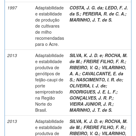
1997
Adaptabilidade
COSTA, J. G. da
;
LEDO, F. J.
e estabilidade
da S.
;
PEREIRA, R. de C. A.
;
de produção
MARINHO, J. T. de S.
de cultivares
de milho
recomendadas
para o Acre.
2013
Adaptabilidade
SILVA, K. J. D. e
;
ROCHA, M.
e estabilidade
de M.
;
FREIRE FILHO, F. R.
;
produtiva de
RIBEIRO, V. Q.
;
VILARINHO,
genótipos de
A. A.
;
CAVALCANTE, E. da
feijão-caupi de
S.
;
NASCIMENTO, I. R. do
;
porte
OLIVEIRA, I. J. de
;
semiprostrado
RODRIGUES, J. E. L. F.
;
na Região
GONÇALVES, J. R. P.
;
Norte do
VIEIRA JUNIOR, J. R.
;
Brasil.
MARINHO, J. T. de S.
2013
Adaptabilidade
SILVA, K. J. D. e
;
ROCHA, M.
e estabilidade
de M.
;
FREIRE FILHO, F. R.
;
produtiva de
RIBEIRO, V. Q.
;
VILARINHO,