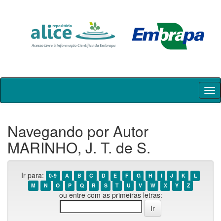
Skip
navigation
Navegando por Autor
MARINHO, J. T. de S.
Ir para:
0-9
A
B
C
D
E
F
G
H
I
J
K
L
M
N
O
P
Q
R
S
T
U
V
W
X
Y
Z
ou entre com as primeiras letras: