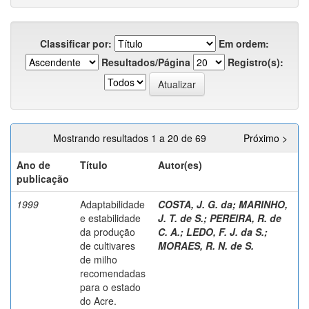
Classificar por:
Em ordem:
Resultados/Página
Registro(s):
Mostrando resultados 1 a 20 de 69
Próximo >
Ano de
Título
Autor(es)
publicação
1999
Adaptabilidade
COSTA, J. G. da
;
MARINHO,
e estabilidade
J. T. de S.
;
PEREIRA, R. de
da produção
C. A.
;
LEDO, F. J. da S.
;
de cultivares
MORAES, R. N. de S.
de milho
recomendadas
para o estado
do Acre.