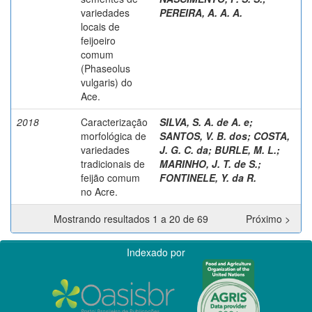
variedades
PEREIRA, A. A. A.
locais de
feijoeiro
comum
(Phaseolus
vulgaris) do
Ace.
2018
Caracterização
SILVA, S. A. de A. e
;
morfológica de
SANTOS, V. B. dos
;
COSTA,
variedades
J. G. C. da
;
BURLE, M. L.
;
tradicionais de
MARINHO, J. T. de S.
;
feijão comum
FONTINELE, Y. da R.
no Acre.
Mostrando resultados 1 a 20 de 69
Próximo >
Indexado por