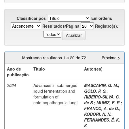
Classificar por:
Em ordem:
Resultados/Página
Registro(s):
Mostrando resultados 1 a 20 de 72
Próximo >
Ano de
Título
Autor(es)
publicação
2024
Advances in submerged
MASCARIN, G. M.
;
liquid fermentation and
GOLO, P. S.
;
formulation of
RIBEIRO-SILVA, C.
entomopathogenic fungi.
de S.
;
MUNIZ, E. R.
;
FRANCO, A. de O.
;
KOBORI, N. N.
;
FERNANDES, É. K.
K.