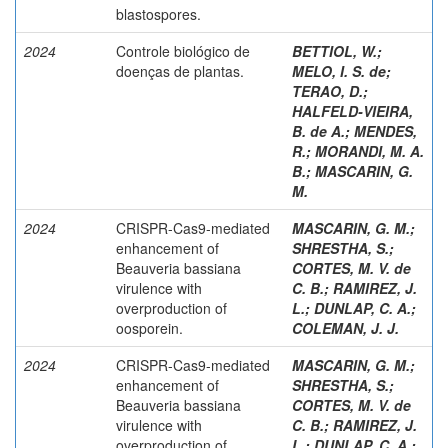
blastospores.
2024
Controle biológico de
BETTIOL, W.
;
doenças de plantas.
MELO, I. S. de
;
TERAO, D.
;
HALFELD-VIEIRA,
B. de A.
;
MENDES,
R.
;
MORANDI, M. A.
B.
;
MASCARIN, G.
M.
2024
CRISPR-Cas9-mediated
MASCARIN, G. M.
;
enhancement of
SHRESTHA, S.
;
Beauveria bassiana
CORTES, M. V. de
virulence with
C. B.
;
RAMIREZ, J.
overproduction of
L.
;
DUNLAP, C. A.
;
oosporein.
COLEMAN, J. J.
2024
CRISPR-Cas9-mediated
MASCARIN, G. M.
;
enhancement of
SHRESTHA, S.
;
Beauveria bassiana
CORTES, M. V. de
virulence with
C. B.
;
RAMIREZ, J.
overproduction of
L.
;
DUNLAP, C. A.
;