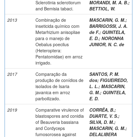
Sclerotinia sclerotiorum
MORANDI, M. A. B.
;
and Bemisia tabaci.
BETTIOL, W.
2013
Combinação de
MASCARIN, G. M.
;
inseticida químico com
BARRIGOSSI, J. A.
Metarhizium anisopliae
de F.
;
QUINTELA,
para o manejo de
E. D.
;
NORONHA
Oebalus poecilus
JUNIOR, N. C. de
(Heteroptera:
Pentatomidae) em arroz
irrigado.
2017
Comparação da
SANTOS, P. M.
produção de conídios de
dos
;
FIGUEIREDO,
isolados de Isaria
L. L.
;
MASCARIN,
javanica em arroz
G. M.
;
QUINTELA,
parboilizado.
E. D.
2019
Comparative virulence of
CORRÊA, B.
;
blastospores and conidia
DUARTE, V. S.
;
of Beauveria bassiana
SILVA, D. M.
;
and Cordyceps
MASCARIN, G. M.
;
fumosorosea against
DELALIBERA