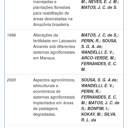
manejadas e
M.
;
NEVES, E. J. M.
;
plantações florestais
MATOS, J. C. de S.
para reabilitação de
áreas desmatadas na
Amazônia brasileira.
1996
Alterações da
MATOS, J. C. de S.
;
fertilidade em Latossolo
PERIN, R.
;
SOUSA,
Amarelo sob diferentes
S. G. A. de
;
sistemas agroflorestais
WANDELLI, E. V.
;
em Manaus.
ARCO-VERDE, M.
;
FERNANDES, E. C.
M.
2000
Aspectos agronômicos,
SOUSA, S. G. A de
;
silviculturais e
WANDELLI, E. V.
;
econômicos de
PERIN, R.
;
sistemas agroflorestais
FERNANDES, E. C.
implantados em áreas
M.
;
MATOS, J. C. de
de pastagens
S.
;
BONFIM, I.
;
degradadas.
KOKAY, M.
;
SILVA,
R. L. da