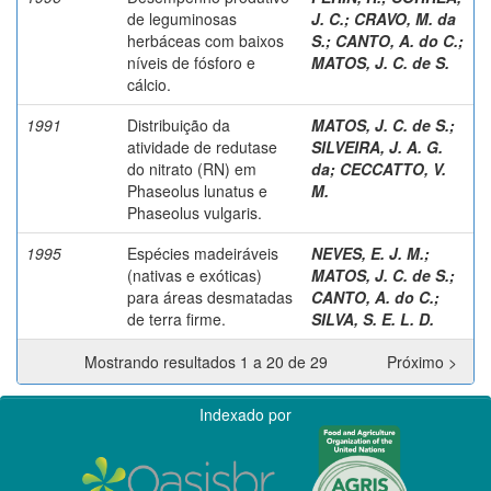
de leguminosas
J. C.
;
CRAVO, M. da
herbáceas com baixos
S.
;
CANTO, A. do C.
;
níveis de fósforo e
MATOS, J. C. de S.
cálcio.
1991
Distribuição da
MATOS, J. C. de S.
;
atividade de redutase
SILVEIRA, J. A. G.
do nitrato (RN) em
da
;
CECCATTO, V.
Phaseolus lunatus e
M.
Phaseolus vulgaris.
1995
Espécies madeiráveis
NEVES, E. J. M.
;
(nativas e exóticas)
MATOS, J. C. de S.
;
para áreas desmatadas
CANTO, A. do C.
;
de terra firme.
SILVA, S. E. L. D.
Mostrando resultados 1 a 20 de 29
Próximo >
Indexado por