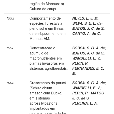
região de Manaus: b)
Cultura do caupi.
1993
Comportamento de
NEVES, E. J. M.
;
espécies florestais a
SILVA, S. E. L. da
;
pleno sol e em linhas
MATOS, J. C. de S.
;
de enriquecimento em
CANTO, A. do C.
Manaus-AM.
1996
Concentração e
SOUSA, S. G. A. de
;
acúmulo de
MATOS, J. C. de S.
;
macronutrientes em
WANDELLI, E. V.
;
plantas invasoras em
PERIN, R.
;
sistemas agroflorestais.
FERNANDES, E. C.
M.
1998
Crescimento do paricá
SOUSA, S. G. A. de
;
(Schizolobium
WANDELLI, E. V.
;
amazonicum Ducke)
PERIN, R.
;
MATOS,
em sistemas
J. C. de S.
;
agrossilvipastoris
PEREIRA, L. A.
implantados em
pastagens degradadas.