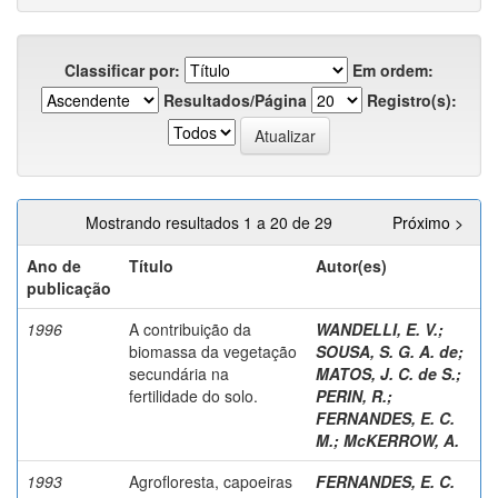
Classificar por:
Em ordem:
Resultados/Página
Registro(s):
Mostrando resultados 1 a 20 de 29
Próximo >
Ano de
Título
Autor(es)
publicação
1996
A contribuição da
WANDELLI, E. V.
;
biomassa da vegetação
SOUSA, S. G. A. de
;
secundária na
MATOS, J. C. de S.
;
fertilidade do solo.
PERIN, R.
;
FERNANDES, E. C.
M.
;
McKERROW, A.
1993
Agrofloresta, capoeiras
FERNANDES, E. C.