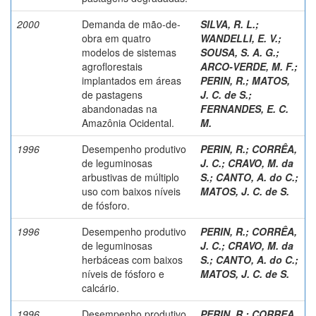
2000
Demanda de mão-de-
SILVA, R. L.
;
obra em quatro
WANDELLI, E. V.
;
modelos de sistemas
SOUSA, S. A. G.
;
agroflorestais
ARCO-VERDE, M. F.
;
implantados em áreas
PERIN, R.
;
MATOS,
de pastagens
J. C. de S.
;
abandonadas na
FERNANDES, E. C.
Amazônia Ocidental.
M.
1996
Desempenho produtivo
PERIN, R.
;
CORRÊA,
de leguminosas
J. C.
;
CRAVO, M. da
arbustivas de múltiplo
S.
;
CANTO, A. do C.
;
uso com baixos níveis
MATOS, J. C. de S.
de fósforo.
1996
Desempenho produtivo
PERIN, R.
;
CORRÊA,
de leguminosas
J. C.
;
CRAVO, M. da
herbáceas com baixos
S.
;
CANTO, A. do C.
;
níveis de fósforo e
MATOS, J. C. de S.
calcário.
1996
Desempenho produtivo
PERIN, R.
;
CORREA,