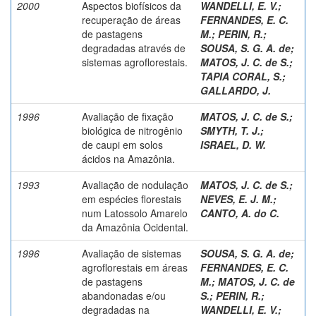
2000
Aspectos biofísicos da
WANDELLI, E. V.
;
recuperação de áreas
FERNANDES, E. C.
de pastagens
M.
;
PERIN, R.
;
degradadas através de
SOUSA, S. G. A. de
;
sistemas agroflorestais.
MATOS, J. C. de S.
;
TAPIA CORAL, S.
;
GALLARDO, J.
1996
Avaliação de fixação
MATOS, J. C. de S.
;
biológica de nitrogênio
SMYTH, T. J.
;
de caupi em solos
ISRAEL, D. W.
ácidos na Amazônia.
1993
Avaliação de nodulação
MATOS, J. C. de S.
;
em espécies florestais
NEVES, E. J. M.
;
num Latossolo Amarelo
CANTO, A. do C.
da Amazônia Ocidental.
1996
Avaliação de sistemas
SOUSA, S. G. A. de
;
agroflorestais em áreas
FERNANDES, E. C.
de pastagens
M.
;
MATOS, J. C. de
abandonadas e/ou
S.
;
PERIN, R.
;
degradadas na
WANDELLI, E. V.
;