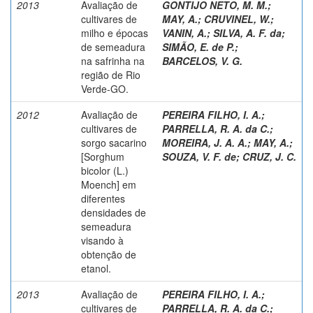
2013
Avaliação de
GONTIJO NETO, M. M.
;
cultivares de
MAY, A.
;
CRUVINEL, W.
;
milho e épocas
VANIN, A.
;
SILVA, A. F. da
;
de semeadura
SIMÃO, E. de P.
;
na safrinha na
BARCELOS, V. G.
região de Rio
Verde-GO.
2012
Avaliação de
PEREIRA FILHO, I. A.
;
cultivares de
PARRELLA, R. A. da C.
;
sorgo sacarino
MOREIRA, J. A. A.
;
MAY, A.
;
[Sorghum
SOUZA, V. F. de
;
CRUZ, J. C.
bicolor (L.)
Moench] em
diferentes
densidades de
semeadura
visando à
obtenção de
etanol.
2013
Avaliação de
PEREIRA FILHO, I. A.
;
cultivares de
PARRELLA, R. A. da C.
;