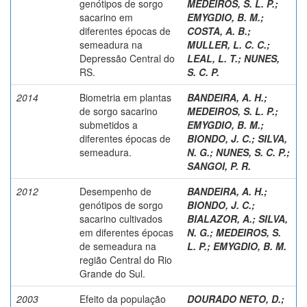
genótipos de sorgo
MEDEIROS, S. L. P.
;
sacarino em
EMYGDIO, B. M.
;
diferentes épocas de
COSTA, A. B.
;
semeadura na
MULLER, L. C. C.
;
Depressão Central do
LEAL, L. T.
;
NUNES,
RS.
S. C. P.
2014
Biometria em plantas
BANDEIRA, A. H.
;
de sorgo sacarino
MEDEIROS, S. L. P.
;
submetidos a
EMYGDIO, B. M.
;
diferentes épocas de
BIONDO, J. C.
;
SILVA,
semeadura.
N. G.
;
NUNES, S. C. P.
;
SANGOI, P. R.
2012
Desempenho de
BANDEIRA, A. H.
;
genótipos de sorgo
BIONDO, J. C.
;
sacarino cultivados
BIALAZOR, A.
;
SILVA,
em diferentes épocas
N. G.
;
MEDEIROS, S.
de semeadura na
L. P.
;
EMYGDIO, B. M.
região Central do Rio
Grande do Sul.
2003
Efeito da população
DOURADO NETO, D.
;