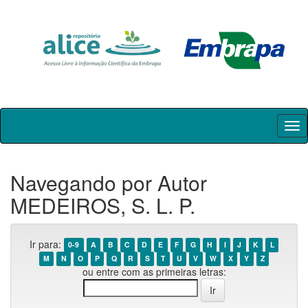
Skip
navigation
Navegando por Autor
MEDEIROS, S. L. P.
Ir para:
0-9
A
B
C
D
E
F
G
H
I
J
K
L
M
N
O
P
Q
R
S
T
U
V
W
X
Y
Z
ou entre com as primeiras letras: