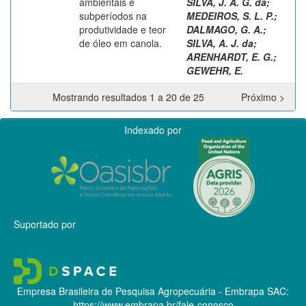
ambientais e
SILVA, J. A. G. da
;
subperíodos na
MEDEIROS, S. L. P.
;
produtividade e teor
DALMAGO, G. A.
;
de óleo em canola.
SILVA, A. J. da
;
ARENHARDT, E. G.
;
GEWEHR, E.
Mostrando resultados 1 a 20 de 25
Próximo >
Indexado por
Suportado por
Empresa Brasileira de Pesquisa Agropecuária - Embrapa
SAC:
https://www.embrapa.br/fale-conosco