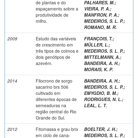
de plantas e do
PALHARES, M.
;
espaçamento sobre a
VIEIRA, P. A.
;
produtividade de
MANFRON, P. A.
;
milho.
MEDEIROS, S. L. P.
;
ROMANO, M. R.
2009
Estudo das variáveis
FRANÇOIS, T.
;
de crescimento em
MÜLLER, L.
;
três tipos de colmos e
MEDEIROS, S. L. P.
;
dois genótipos de
MITTELMANN, A.
;
azevém.
BANDEIRA, A. H.
;
MORAIS, K. P.
2014
Filocrono de sorgo
BANDEIRA, A. H.
;
sacarino brs 506
MEDEIROS, S. L. P.
;
cultivado em
EMYGDIO, B. M.
;
diferentes épocas de
RODRIGUES, N. L.
;
semeaduras na
LEAL, L. T.
região central do Rio
Grande do Sul.
2012
Fitomassa e grau brix
BOELTER, J. H.
;
em ciclo de cana-
MEDEIROS, S. L. P.
;