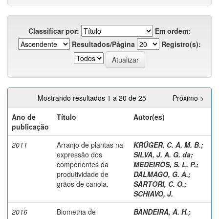
Classificar por:
Em ordem:
Resultados/Página
Registro(s):
Mostrando resultados 1 a 20 de 25
Próximo >
Ano de
Título
Autor(es)
publicação
2011
Arranjo de plantas na
KRÜGER, C. A. M. B.
;
expressão dos
SILVA, J. A. G. da
;
componentes da
MEDEIROS, S. L. P.
;
produtividade de
DALMAGO, G. A.
;
grãos de canola.
SARTORI, C. O.
;
SCHIAVO, J.
2016
Biometria de
BANDEIRA, A. H.
;