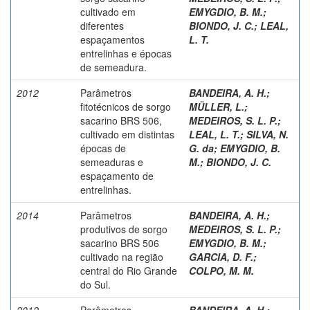
cultivado em
EMYGDIO, B. M.
;
diferentes
BIONDO, J. C.
;
LEAL,
espaçamentos
L. T.
entrelinhas e épocas
de semeadura.
2012
Parâmetros
BANDEIRA, A. H.
;
fitotécnicos de sorgo
MÜLLER, L.
;
sacarino BRS 506,
MEDEIROS, S. L. P.
;
cultivado em distintas
LEAL, L. T.
;
SILVA, N.
épocas de
G. da
;
EMYGDIO, B.
semeaduras e
M.
;
BIONDO, J. C.
espaçamento de
entrelinhas.
2014
Parâmetros
BANDEIRA, A. H.
;
produtivos de sorgo
MEDEIROS, S. L. P.
;
sacarino BRS 506
EMYGDIO, B. M.
;
cultivado na região
GARCIA, D. F.
;
central do Rio Grande
COLPO, M. M.
do Sul.
2012
Parâmetros
BANDEIRA, A. H.
;