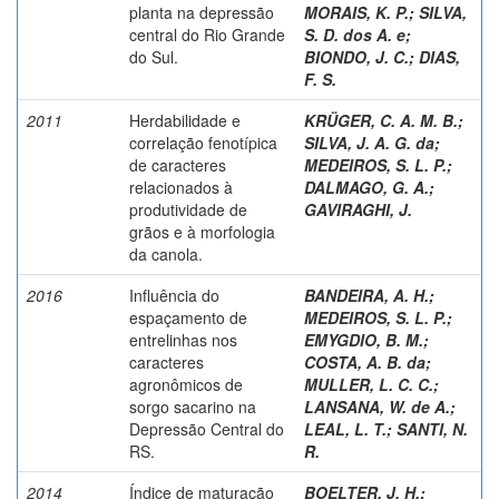
planta na depressão
MORAIS, K. P.
;
SILVA,
central do Rio Grande
S. D. dos A. e
;
do Sul.
BIONDO, J. C.
;
DIAS,
F. S.
2011
Herdabilidade e
KRÜGER, C. A. M. B.
;
correlação fenotípica
SILVA, J. A. G. da
;
de caracteres
MEDEIROS, S. L. P.
;
relacionados à
DALMAGO, G. A.
;
produtividade de
GAVIRAGHI, J.
grãos e à morfologia
da canola.
2016
Influência do
BANDEIRA, A. H.
;
espaçamento de
MEDEIROS, S. L. P.
;
entrelinhas nos
EMYGDIO, B. M.
;
caracteres
COSTA, A. B. da
;
agronômicos de
MULLER, L. C. C.
;
sorgo sacarino na
LANSANA, W. de A.
;
Depressão Central do
LEAL, L. T.
;
SANTI, N.
RS.
R.
2014
Índice de maturação
BOELTER, J. H.
;