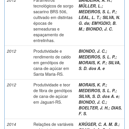
tecnológicos de sorgo
MÜLLER, L.
;
sacarino BRS 506,
MEDEIROS, S. L. P.
;
cultivado em distintas
LEAL, L. T.
;
SILVA, N.
épocas de
G. da
;
EMYGDIO, B.
semeaduras e
M.
;
BIONDO, J. C.
espaçamento de
entrelinhas.
2012
Produtividade e
BIONDO, J. C.
;
rendimento de caldo
MEDEIROS, S. L. P.
;
em genótipos de
MORAIS, K. P.
;
SILVA,
cana-de-açúcar em
S. D. dos A. e
Santa Maria-RS.
2012
Produtividade e teor
MORAIS, K. P.
;
de fibra de genótipos
MEDEIROS, S. L. P.
;
de cana-de-açúcar
SILVA, S. D. dos A. e
;
em Jaguari-RS.
BIONDO, J. C.
;
BOELTER, J. H.
;
DIAS,
F. S.
2014
Relações de variáveis
KRÜGER, C. A. M. B.
;