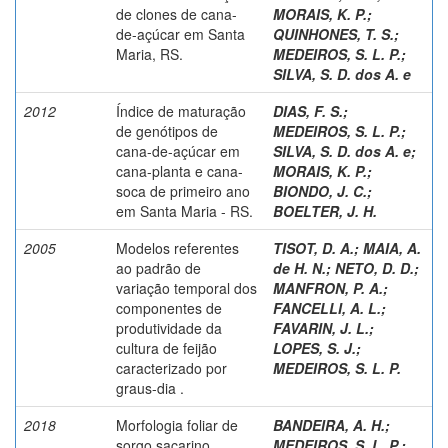
de clones de cana-
MORAIS, K. P.
;
de-açúcar em Santa
QUINHONES, T. S.
;
Maria, RS.
MEDEIROS, S. L. P.
;
SILVA, S. D. dos A. e
2012
Índice de maturação
DIAS, F. S.
;
de genótipos de
MEDEIROS, S. L. P.
;
cana-de-açúcar em
SILVA, S. D. dos A. e
;
cana-planta e cana-
MORAIS, K. P.
;
soca de primeiro ano
BIONDO, J. C.
;
em Santa Maria - RS.
BOELTER, J. H.
2005
Modelos referentes
TISOT, D. A.
;
MAIA, A.
ao padrão de
de H. N.
;
NETO, D. D.
;
variação temporal dos
MANFRON, P. A.
;
componentes de
FANCELLI, A. L.
;
produtividade da
FAVARIN, J. L.
;
cultura de feijão
LOPES, S. J.
;
caracterizado por
MEDEIROS, S. L. P.
graus-dia .
2018
Morfologia foliar de
BANDEIRA, A. H.
;
sorgo sacarino
MEDEIROS, S. L. P.
;