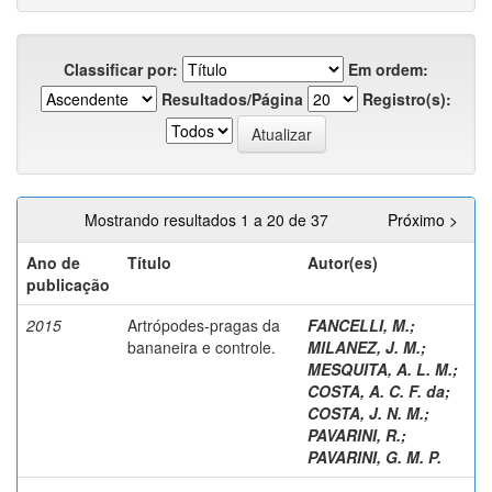
Classificar por:
Em ordem:
Resultados/Página
Registro(s):
Mostrando resultados 1 a 20 de 37
Próximo >
Ano de
Título
Autor(es)
publicação
2015
Artrópodes-pragas da
FANCELLI, M.
;
bananeira e controle.
MILANEZ, J. M.
;
MESQUITA, A. L. M.
;
COSTA, A. C. F. da
;
COSTA, J. N. M.
;
PAVARINI, R.
;
PAVARINI, G. M. P.