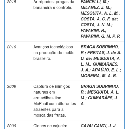
2015
Artrópodes: pragas da
FANCELLI, M.
;
bananeira e controle.
MILANEZ, J. M.
;
MESQUITA, A. L. M.
;
COSTA, A. C. F. da
;
COSTA, J. N. M.
;
PAVARINI, R.
;
PAVARINI, G. M. P. P.
2010
Avanços tecnológicos
BRAGA SOBRINHO,
na produção do melão
R.
;
FREITAS, J. de A.
brasileiro.
D. de
;
MESQUITA, A.
L. M.
;
GUIMARAES,
J. A.
;
ARAÚJO, E. L.
;
MOREIRA, M. A. B.
2009
Captura de inimigos
BRAGA SOBRINHO,
naturais em
R.
;
MESQUITA, A. L.
armadilhas tipo
M.
;
GUIMARÃES, J.
McPhail com diferentes
A.
atraentes para a
mosca das frutas.
2009
Clones de cajueiro.
CAVALCANTI, J. J.