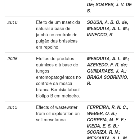
DE
;
SOARES, J. V. DE
S.
2010
Efeito de um inseticida
SOUSA, A. B. O. de
;
natural à base de
MESQUITA, A. L. M.
;
jambú no controle do
INNECCO, R.
pulgão das brássicas
em repolho.
2006
Efeitos de produtos
MESQUITA, A. L. M.
;
químicos e à base de
AZEVEDO, F. R. de
;
fungos
GUIMARAES, J. A.
;
entomopatogênicos no
BRAGA SOBRINHO,
controle da mosca-
R.
branca Bemisia tabaci
biotipo B em meloeiro.
2015
Effects of wastewater
FERREIRA, R. N. C.
;
from oil exploration on
WEBER, O. B.
;
soil mesofauna.
CORREIA, M. E. F.
;
IKEDA, E. S. B.
;
SCORIZA, R. N.
;
MESQUITA, A. L. M.