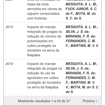
tripes-da-cinta-
MESQUITA, A. L. M.
;
vermelha em clones de
FUCK JUNIOR, S. C.
cajueiro consorciados
de F.
;
MOTA, M. do
com fruteiras.
S. C. de S.
2010
Impacto do manejo
MESQUITA, A. L. M.
;
integrado de pragas na
SILVA, J. S. da
;
redução do número de
MIRANDA, F. R. de
;
pulverizações em
FERNANDES, C. M.
cultivo protegido do
F.
;
MARTINS, M. V. V.
tomateiro na serra da
Ibiapaba.
2010
Impacto do manejo
MESQUITA, A. L. M.
;
integrado de pragas na
SILVA, J. S. da
;
redução do uso de
MIRANDA, F. R. de
;
agrotóxico em cultivo
FERNANDES, C. M.
protegido do tomateiro
F.
;
MARTINS, M. V.
na serra da Ibiapaba.
V.
;
MOTA, M. do S. C.
de S.
Mostrando resultados 1 a 20 de 37
Próximo >