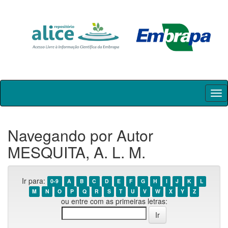
Skip
navigation
Navegando por Autor
MESQUITA, A. L. M.
Ir para:
0-9
A
B
C
D
E
F
G
H
I
J
K
L
M
N
O
P
Q
R
S
T
U
V
W
X
Y
Z
ou entre com as primeiras letras: