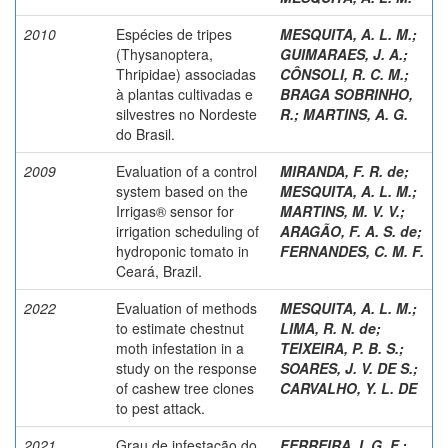
2010
Espécies de tripes
MESQUITA, A. L. M.
;
(Thysanoptera,
GUIMARAES, J. A.
;
Thripidae) associadas
CÔNSOLI, R. C. M.
;
à plantas cultivadas e
BRAGA SOBRINHO,
silvestres no Nordeste
R.
;
MARTINS, A. G.
do Brasil.
2009
Evaluation of a control
MIRANDA, F. R. de
;
system based on the
MESQUITA, A. L. M.
;
Irrigas® sensor for
MARTINS, M. V. V.
;
irrigation scheduling of
ARAGÃO, F. A. S. de
;
hydroponic tomato in
FERNANDES, C. M. F.
Ceará, Brazil.
2022
Evaluation of methods
MESQUITA, A. L. M.
;
to estimate chestnut
LIMA, R. N. de
;
moth infestation in a
TEIXEIRA, P. B. S.
;
study on the response
SOARES, J. V. DE S.
;
of cashew tree clones
CARVALHO, Y. L. DE
to pest attack.
2021
Grau de infestação do
FERREIRA, I. G. F.
;