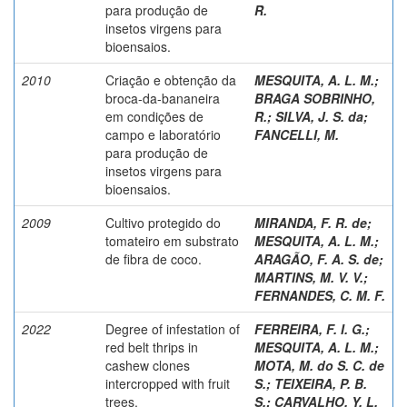
para produção de
R.
insetos virgens para
bioensaios.
2010
Criação e obtenção da
MESQUITA, A. L. M.
;
broca-da-bananeira
BRAGA SOBRINHO,
em condições de
R.
;
SILVA, J. S. da
;
campo e laboratório
FANCELLI, M.
para produção de
insetos virgens para
bioensaios.
2009
Cultivo protegido do
MIRANDA, F. R. de
;
tomateiro em substrato
MESQUITA, A. L. M.
;
de fibra de coco.
ARAGÃO, F. A. S. de
;
MARTINS, M. V. V.
;
FERNANDES, C. M. F.
2022
Degree of infestation of
FERREIRA, F. I. G.
;
red belt thrips in
MESQUITA, A. L. M.
;
cashew clones
MOTA, M. do S. C. de
intercropped with fruit
S.
;
TEIXEIRA, P. B.
trees.
S.
;
CARVALHO, Y. L.