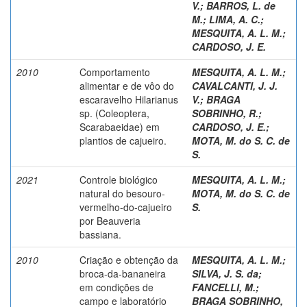
V.
;
BARROS, L. de
M.
;
LIMA, A. C.
;
MESQUITA, A. L. M.
;
CARDOSO, J. E.
2010
Comportamento
MESQUITA, A. L. M.
;
alimentar e de vôo do
CAVALCANTI, J. J.
escaravelho Hilarianus
V.
;
BRAGA
sp. (Coleoptera,
SOBRINHO, R.
;
Scarabaeidae) em
CARDOSO, J. E.
;
plantios de cajueiro.
MOTA, M. do S. C. de
S.
2021
Controle biológico
MESQUITA, A. L. M.
;
natural do besouro-
MOTA, M. do S. C. de
vermelho-do-cajueiro
S.
por Beauveria
bassiana.
2010
Criação e obtenção da
MESQUITA, A. L. M.
;
broca-da-bananeira
SILVA, J. S. da
;
em condições de
FANCELLI, M.
;
campo e laboratório
BRAGA SOBRINHO,