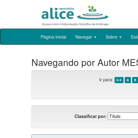
Skip
Página inicial
Navegar
Sobre
Est
navigation
Navegando por Autor MES
Ir para:
0-9
A
B
Classificar por: