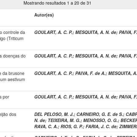
Mostrando resultados 1 a 20 de 31
Autor(es)
no controle da
GOULART, A. C. P.
;
MESQUITA, A. N. de
;
PAIVA, F
igo (Triticum
as doenças do
GOULART, A. C. P.
;
MESQUITA, A. N. de
;
PAIVA, F
le da brusone
GOULART, A. C. P.
;
PAIVA, F. de A.
;
MESQUITA, A.
ticum aestivum
s por
GOULART, A. C. P.
;
MESQUITA, A. N. de
;
PAIVA, F
eijão dos
DEL PELOSO, M. J.
;
CARNEIRO, G. E. de S.
;
CABR
N. de
;
TEIXEIRA, M. G.
;
MENOSSO, O. G.
;
BECKERT
RAVA, C. A.
;
RIOS, G. P.
;
FARIA, J. C. de
;
ZIMMERM