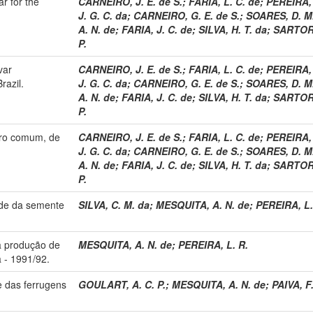
r for the
CARNEIRO, J. E. de S.
;
FARIA, L. C. de
;
PEREIRA, 
J. G. C. da
;
CARNEIRO, G. E. de S.
;
SOARES, D. M
A. N. de
;
FARIA, J. C. de
;
SILVA, H. T. da
;
SARTOR
P.
var
CARNEIRO, J. E. de S.
;
FARIA, L. C. de
;
PEREIRA, 
razil.
J. G. C. da
;
CARNEIRO, G. E. de S.
;
SOARES, D. M
A. N. de
;
FARIA, J. C. de
;
SILVA, H. T. da
;
SARTOR
P.
iro comum, de
CARNEIRO, J. E. de S.
;
FARIA, L. C. de
;
PEREIRA, 
J. G. C. da
;
CARNEIRO, G. E. de S.
;
SOARES, D. M
A. N. de
;
FARIA, J. C. de
;
SILVA, H. T. da
;
SARTOR
P.
ade da semente
SILVA, C. M. da
;
MESQUITA, A. N. de
;
PEREIRA, L.
a produção de
MESQUITA, A. N. de
;
PEREIRA, L. R.
a - 1991/92.
le das ferrugens
GOULART, A. C. P.
;
MESQUITA, A. N. de
;
PAIVA, F