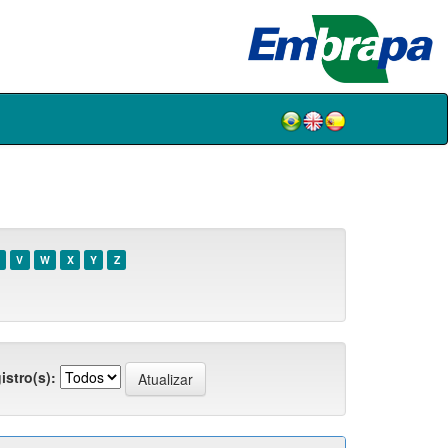
V
W
X
Y
Z
istro(s):