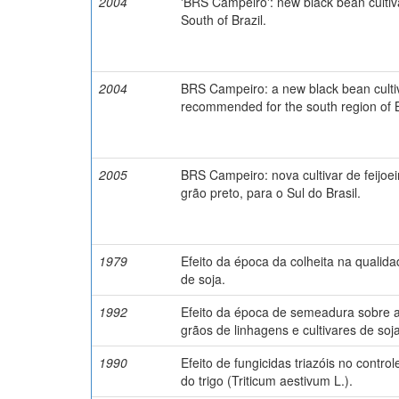
2004
'BRS Campeiro': new black bean cultiva
South of Brazil.
2004
BRS Campeiro: a new black bean culti
recommended for the south region of B
2005
BRS Campeiro: nova cultivar de feijoe
grão preto, para o Sul do Brasil.
1979
Efeito da época da colheita na qualid
de soja.
1992
Efeito da época de semeadura sobre 
grãos de linhagens e cultivares de soj
1990
Efeito de fungicidas triazóis no contro
do trigo (Triticum aestivum L.).