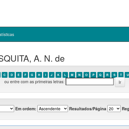
atísticas
QUITA, A. N. de
C
D
E
F
G
H
I
J
K
L
M
N
O
P
Q
R
S
T
U
ou entre com as primeiras letras:
Em ordem:
Resultados/Página
Reg