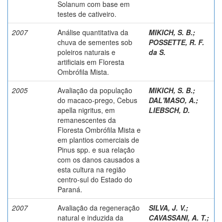
Solanum com base em
testes de cativeiro.
2007
Análise quantitativa da
MIKICH, S. B.
;
chuva de sementes sob
POSSETTE, R. F.
poleiros naturais e
da S.
artificiais em Floresta
Ombrófila Mista.
2005
Avaliação da população
MIKICH, S. B.
;
do macaco-prego, Cebus
DAL'MASO, A.
;
apella nigritus, em
LIEBSCH, D.
remanescentes da
Floresta Ombrófila Mista e
em plantios comerciais de
Pinus spp. e sua relação
com os danos causados a
esta cultura na região
centro-sul do Estado do
Paraná.
2007
Avaliação da regeneração
SILVA, J. V.
;
natural e induzida da
CAVASSANI, A. T.
;