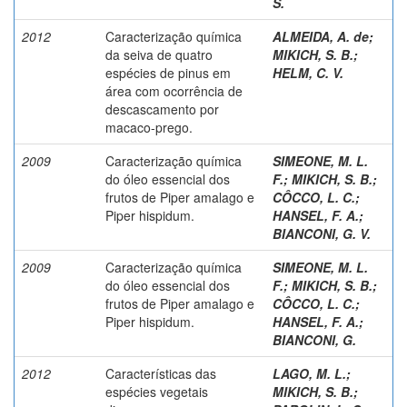
S.
2012
Caracterização química
ALMEIDA, A. de
;
da seiva de quatro
MIKICH, S. B.
;
espécies de pinus em
HELM, C. V.
área com ocorrência de
descascamento por
macaco-prego.
2009
Caracterização química
SIMEONE, M. L.
do óleo essencial dos
F.
;
MIKICH, S. B.
;
frutos de Piper amalago e
CÔCCO, L. C.
;
Piper hispidum.
HANSEL, F. A.
;
BIANCONI, G. V.
2009
Caracterização química
SIMEONE, M. L.
do óleo essencial dos
F.
;
MIKICH, S. B.
;
frutos de Piper amalago e
CÔCCO, L. C.
;
Piper hispidum.
HANSEL, F. A.
;
BIANCONI, G.
2012
Características das
LAGO, M. L.
;
espécies vegetais
MIKICH, S. B.
;