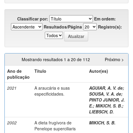
Classificar por:
Em ordem:
Resultados/Página
Registro(s):
Mostrando resultados 1 a 20 de 112
Próximo >
Ano de
Título
Autor(es)
publicação
2021
A araucária e suas
AGUIAR, A. V. de
;
especificidades.
SOUSA, V. A. de
;
PINTO JUNIOR, J.
E.
;
MIKICH, S. B.
;
LIEBSCH, D.
2002
A dieta frugívora de
MIKICH, S. B.
Penelope superciliaris