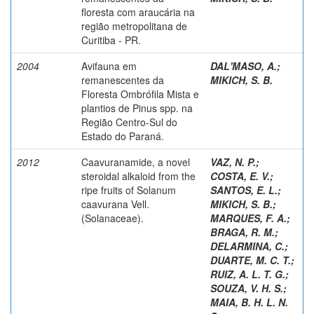
floresta com araucária na
região metropolitana de
Curitiba - PR.
2004
Avifauna em
DAL'MASO, A.
;
remanescentes da
MIKICH, S. B.
Floresta Ombrófila Mista e
plantios de Pinus spp. na
Região Centro-Sul do
Estado do Paraná.
2012
Caavuranamide, a novel
VAZ, N. P.
;
steroidal alkaloid from the
COSTA, E. V.
;
ripe fruits of Solanum
SANTOS, E. L.
;
caavurana Vell.
MIKICH, S. B.
;
(Solanaceae).
MARQUES, F. A.
;
BRAGA, R. M.
;
DELARMINA, C.
;
DUARTE, M. C. T.
;
RUIZ, A. L. T. G.
;
SOUZA, V. H. S.
;
MAIA, B. H. L. N.