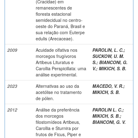
(Cracidae) em
remanescentes de
floresta estacional
semidecidual no centro-
oeste do Paraná, Brasil e
sua relação com Euterpe
edulis (Arecaceae).
2009
Acuidade olfativa nos
PAROLIN, L. C.
;
morcegos frugívoros
SUCKOW, U. M.
Artibeus Lituratus e
S.
;
BIANCONI, G.
Carollia Perspicillata: uma
V.
;
MIKICH, S. B.
análise experimental.
2023
Alternativas ao uso da
MACEDO, V. R.
;
acetólise no tratamento
MIKICH, S. B.
de pólen.
2012
Análise da preferência
PAROLIN L. C.
;
dos morcegos
MIKICH, S. B.
;
filostomídeos Artibeus,
BIANCONI, G. V.
Carollia e Sturnira por
frutos de Ficus, Piper e