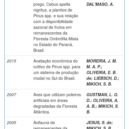
prego, Cebus apella
DAL'MASO, A.
nigritus, a plantios de
Pinus spp. e sua relação
com a disponibilidade
sazonal de frutos em
remanescentes da
Floresta Ombrófila Mista
no Estado do Paraná,
Brasil.
2015
Avaliação econômica do
MOREIRA, J. M.
cultivo de Pinus spp. para
M. A. P.
;
um sistema de produção
OLIVEIRA, E. B.
modal no Sul do Brasil.
de
;
LIEBSCH, D.
;
MIKICH, S. B.
2007
Aves que utilizam poleiros
GUSTMAN, L. G.
artificiais em áreas
D.
;
OLIVEIRA, A.
degradadas da Floresta
A. B.
;
MIKICH, S.
Atlântica.
B.
2005
Avifauna de
JESUS, S. de
;
remanescentes da
MIKICH, S. B.