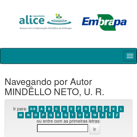
Skip
navigation
Navegando por Autor
MINDÊLLO NETO, U. R.
Ir para:
0-9
A
B
C
D
E
F
G
H
I
J
K
L
M
N
O
P
Q
R
S
T
U
V
W
X
Y
Z
ou entre com as primeiras letras: