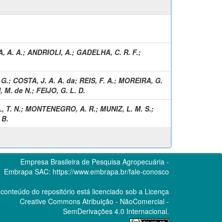
, A. A.
;
ANDRIOLI, A.
;
GADELHA, C. R. F.
;
 G.
;
COSTA, J. A. A. da
;
REIS, F. A.
;
MOREIRA, G.
 M. de N.
;
FEIJO, G. L. D.
 T. N.
;
MONTENEGRO, A. R.
;
MUNIZ, L. M. S.
;
 B.
Empresa Brasileira de Pesquisa Agropecuária -
Embrapa
SAC:
https://www.embrapa.br/fale-conosco
conteúdo do repositório está licenciado sob a Licença
Creative Commons
Atribuição - NãoComercial -
SemDerivações 4.0 Internacional.