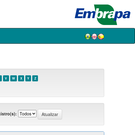
V
W
X
Y
Z
istro(s):