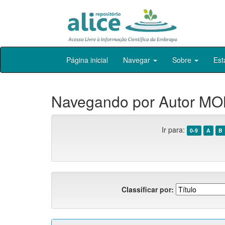
Skip
Página inicial
Navegar
Sobre
Est
navigation
Navegando por Autor M
Ir para:
0-9
A
B
Classificar por: