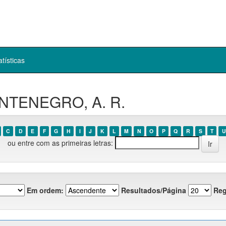
atísticas
ONTENEGRO, A. R.
C
D
E
F
G
H
I
J
K
L
M
N
O
P
Q
R
S
T
U
ou entre com as primeiras letras:
Em ordem:
Resultados/Página
Reg