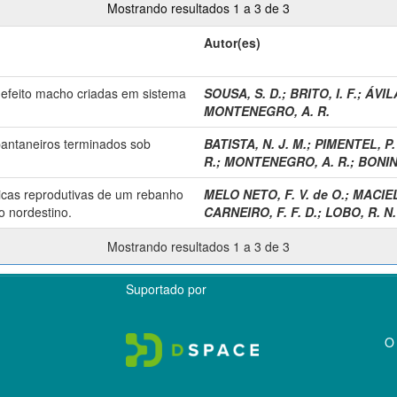
Mostrando resultados 1 a 3 de 3
Autor(es)
efeito macho criadas em sistema
SOUSA, S. D.
;
BRITO, I. F.
;
ÁVILA
MONTENEGRO, A. R.
pantaneiros terminados sob
BATISTA, N. J. M.
;
PIMENTEL, P.
R.
;
MONTENEGRO, A. R.
;
BONIN,
ticas reprodutivas de um rebanho
MELO NETO, F. V. de O.
;
MACIEL,
o nordestino.
CARNEIRO, F. F. D.
;
LOBO, R. N.
Mostrando resultados 1 a 3 de 3
Suportado por
O 