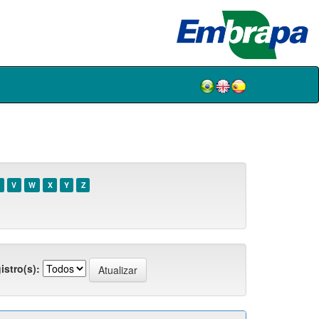
V
W
X
Y
Z
istro(s):