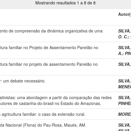
Mostrando resultados 1 a 8 de 8
Autor(
mento de compreensão da dinâmica organizativa de uma
SILVA,
O. C.
;
tura familiar no Projeto de Assentamento Panelão no
SILVA,
A.
;
PIN
tura familiar no projeto de assentamento Panelão no
SILVA,
ar: um debate necessário.
SILVA,
MENEG
rativistas: uma abordagem a partir da comparação das redes
SILVA,
dutores de castanha-do-brasil no Estado do Amazonas.
PINHEI
agricultura familiar: o caso da extensão rural.
MOREN
ta Nacional (Flona) do Pau-Rosa, Maués, AM.
SILVA,
SILVA,