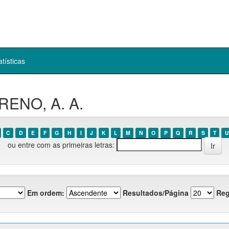
atísticas
RENO, A. A.
C
D
E
F
G
H
I
J
K
L
M
N
O
P
Q
R
S
T
U
ou entre com as primeiras letras:
Em ordem:
Resultados/Página
Reg