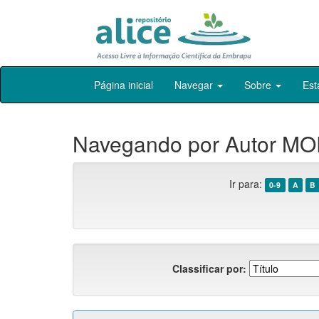
Skip
Página inicial
Navegar
Sobre
Est
navigation
Navegando por Autor MO
Ir para:
0-9
A
B
Classificar por: