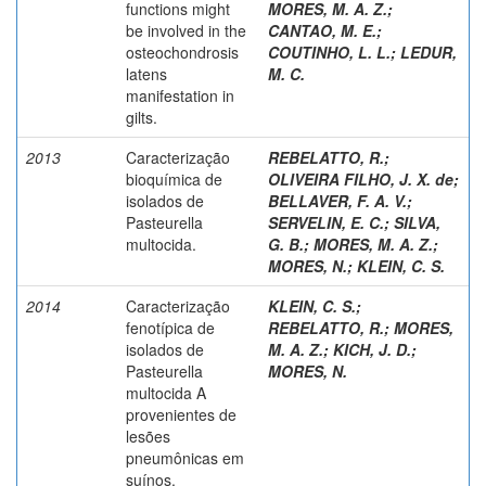
functions might
MORES, M. A. Z.
;
be involved in the
CANTAO, M. E.
;
osteochondrosis
COUTINHO, L. L.
;
LEDUR,
latens
M. C.
manifestation in
gilts.
2013
Caracterização
REBELATTO, R.
;
bioquímica de
OLIVEIRA FILHO, J. X. de
;
isolados de
BELLAVER, F. A. V.
;
Pasteurella
SERVELIN, E. C.
;
SILVA,
multocida.
G. B.
;
MORES, M. A. Z.
;
MORES, N.
;
KLEIN, C. S.
2014
Caracterização
KLEIN, C. S.
;
fenotípica de
REBELATTO, R.
;
MORES,
isolados de
M. A. Z.
;
KICH, J. D.
;
Pasteurella
MORES, N.
multocida A
provenientes de
lesões
pneumônicas em
suínos.