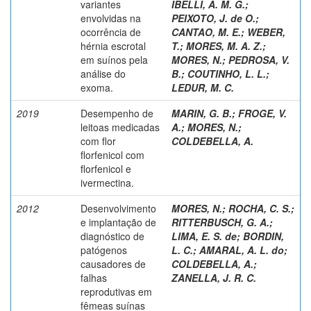
variantes
IBELLI, A. M. G.
;
envolvidas na
PEIXOTO, J. de O.
;
ocorrência de
CANTAO, M. E.
;
WEBER,
hérnia escrotal
T.
;
MORES, M. A. Z.
;
em suínos pela
MORES, N.
;
PEDROSA, V.
análise do
B.
;
COUTINHO, L. L.
;
exoma.
LEDUR, M. C.
2019
Desempenho de
MARIN, G. B.
;
FROGE, V.
leitoas medicadas
A.
;
MORES, N.
;
com flor
COLDEBELLA, A.
florfenicol com
florfenicol e
ivermectina.
2012
Desenvolvimento
MORES, N.
;
ROCHA, C. S.
;
e implantação de
RITTERBUSCH, G. A.
;
diagnóstico de
LIMA, E. S. de
;
BORDIN,
patógenos
L. C.
;
AMARAL, A. L. do
;
causadores de
COLDEBELLA, A.
;
falhas
ZANELLA, J. R. C.
reprodutivas em
fêmeas suínas