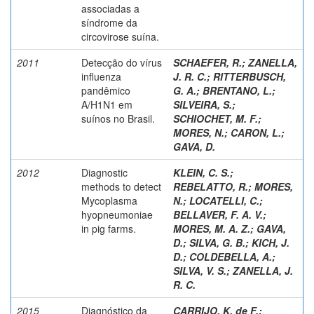
associadas a
síndrome da
circovirose suína.
2011
Detecção do vírus
SCHAEFER, R.
;
ZANELLA,
influenza
J. R. C.
;
RITTERBUSCH,
pandêmico
G. A.
;
BRENTANO, L.
;
A/H1N1 em
SILVEIRA, S.
;
suínos no Brasil.
SCHIOCHET, M. F.
;
MORES, N.
;
CARON, L.
;
GAVA, D.
2012
Diagnostic
KLEIN, C. S.
;
methods to detect
REBELATTO, R.
;
MORES,
Mycoplasma
N.
;
LOCATELLI, C.
;
hyopneumoniae
BELLAVER, F. A. V.
;
in pig farms.
MORES, M. A. Z.
;
GAVA,
D.
;
SILVA, G. B.
;
KICH, J.
D.
;
COLDEBELLA, A.
;
SILVA, V. S.
;
ZANELLA, J.
R. C.
2015
Diagnóstico da
CARRIJO, K. de F.
;