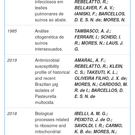
infecciosos em
REBELATTO, R.
;
lesões
BELLAVER, F. A. V.
;
pulmonares de
IANISKI, F.
;
BARCELLOS,
suínos ao abate.
D. E. S. N. de
;
MORES, N.
1985
Análise
TAMBASCO, A. J.
;
citogenética de
FERRARI, I.
;
SCHEID, I.
suínos
R.
;
MORES, N.
;
LAUS, J.
intersexuados.
G.
2019
Antimicrobial
AMARAL, A. F.
;
susceptibility
REBELATTO, R.
;
KLEIN,
profile of historical
C. S.
;
TAKEUTI, K. L.
;
and recent
OLIVEIRA FILHO, J. X. de
;
Brazilian pig
MORES, N.
;
CARDOSO, M.
isolates of
R. de I.
;
BARCELLOS, D.
Pasteurella
E. S. N. de
multocida.
2018
Biological
IBELLI, A. M. G.
;
processes related
PEIXOTO, J. de O.
;
to ribosome and
SAVOLDI, I. R.
;
CARMO,
mitochondrial
K. B. do
;
MORES, N.
;