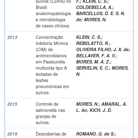
suínos (CDRS) no
F.
;
KLEIN, C. S.
;
Brasil:
COLDEBELLA, A.
;
anatomopatologia
BARCELLOS, D. E. S. N.
e microbiologia
de
;
MORES, N.
de casos clínicos.
2013
Concentração
KLEIN, C. S.
;
Inibitória Mínima
REBELATTO, R.
;
(CIM) de
OLIVEIRA FILHO, J. X. de
;
antimicrobianos
BELLAVER, F. A. V.
;
em Pasteurella
MORES, M. A. Z.
;
multocida tipo A
SERVELIN, E. C.
;
MORES,
isoladas de
N.
lesões
pneumônicas em
suínos.
2015
Controle de
MORES, N.
;
AMARAL, A.
salmonella nas
L. do
;
KICH, J. D.
granjas de
suínos.
2019
Descobertas de
ROMANO, G. de S.
;