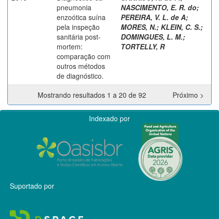
pneumonia
NASCIMENTO, E. R. do
;
enzoótica suína
PEREIRA, V. L. de A
;
pela inspeção
MORES, N.
;
KLEIN, C. S.
;
sanitária post-
DOMINGUES, L. M.
;
mortem:
TORTELLY, R
comparação com
outros métodos
de diagnóstico.
Mostrando resultados 1 a 20 de 92
Próximo >
Indexado por
Suportado por