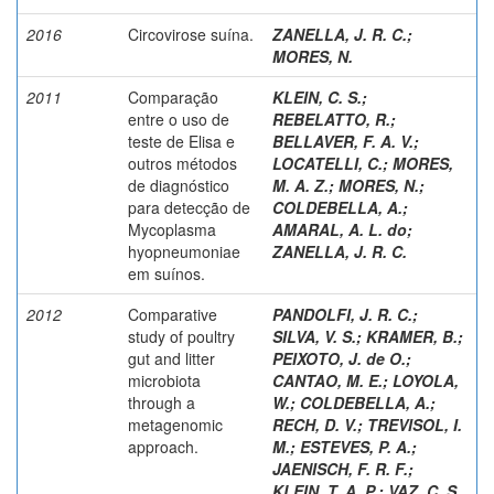
2016
Circovirose suína.
ZANELLA, J. R. C.
;
MORES, N.
2011
Comparação
KLEIN, C. S.
;
entre o uso de
REBELATTO, R.
;
teste de Elisa e
BELLAVER, F. A. V.
;
outros métodos
LOCATELLI, C.
;
MORES,
de diagnóstico
M. A. Z.
;
MORES, N.
;
para detecção de
COLDEBELLA, A.
;
Mycoplasma
AMARAL, A. L. do
;
hyopneumoniae
ZANELLA, J. R. C.
em suínos.
2012
Comparative
PANDOLFI, J. R. C.
;
study of poultry
SILVA, V. S.
;
KRAMER, B.
;
gut and litter
PEIXOTO, J. de O.
;
microbiota
CANTAO, M. E.
;
LOYOLA,
through a
W.
;
COLDEBELLA, A.
;
metagenomic
RECH, D. V.
;
TREVISOL, I.
approach.
M.
;
ESTEVES, P. A.
;
JAENISCH, F. R. F.
;
KLEIN, T. A. P.
;
VAZ, C. S.