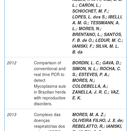
L.
;
CARON, L.
;
SCHIOCHET, M. F.
;
LOPES, L. dos S.
;
IBELLI,
A. M. G.
;
TESSMANN, A.
L.
;
MORES, N.
;
BRENTANO, L.
;
SANTOS,
F. B. de O.
;
LEDUR, M. C.
;
IANISKI, F.
;
SILVA, M. L.
B. da
2012
Comparison of
BORDIN, L. C.
;
GAVA, D.
;
conventional and
SIMON, N. L.
;
ROCHA, C.
real time PCR to
S.
;
ESTEVES, P. A.
;
detect
MORES, N.
;
Mycoplasma suis
COLDEBELLA, A.
;
in Brazilian herds
ZANELLA, J. R. C.
;
VAZ,
with reproductive
E. K.
disorders.
2013
Complexo das
MORES, M. A. Z.
;
doenças
OLIVEIRA FILHO, J. X. de
;
respiratórias dos
REBELATTO, R.
;
IANISKI,