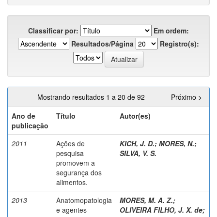
Classificar por:
Em ordem:
Resultados/Página
Registro(s):
Mostrando resultados 1 a 20 de 92
Próximo >
Ano de
Título
Autor(es)
publicação
2011
Ações de
KICH, J. D.
;
MORES, N.
;
pesquisa
SILVA, V. S.
promovem a
segurança dos
alimentos.
2013
Anatomopatologia
MORES, M. A. Z.
;
e agentes
OLIVEIRA FILHO, J. X. de
;