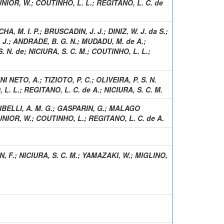
UNIOR, W.
;
COUTINHO, L. L.
;
REGITANO, L. C. de
HA, M. I. P.
;
BRUSCADIN, J. J.
;
DINIZ, W. J. da S.
;
 J.
;
ANDRADE, B. G. N.
;
MUDADU, M. de A.
;
S. N. de
;
NICIURA, S. C. M.
;
COUTINHO, L. L.
;
NI NETO, A.
;
TIZIOTO, P. C.
;
OLIVEIRA, P. S. N.
 L. L.
;
REGITANO, L. C. de A.
;
NICIURA, S. C. M.
IBELLI, A. M. G.
;
GASPARIN, G.
;
MALAGO
UNIOR, W.
;
COUTINHO, L.
;
REGITANO, L. C. de A.
, F.
;
NICIURA, S. C. M.
;
YAMAZAKI, W.
;
MIGLINO,