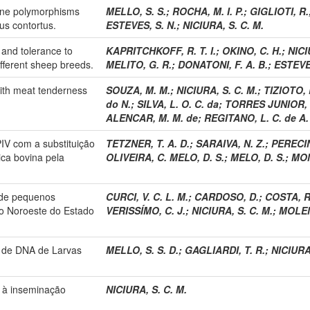
ene polymorphisms
MELLO, S. S.
;
ROCHA, M. I. P.
;
GIGLIOTI, R.
us contortus.
ESTEVES, S. N.
;
NICIURA, S. C. M.
 and tolerance to
KAPRITCHKOFF, R. T. I.
;
OKINO, C. H.
;
NICI
fferent sheep breeds.
MELITO, G. R.
;
DONATONI, F. A. B.
;
ESTEVES
with meat tenderness
SOUZA, M. M.
;
NICIURA, S. C. M.
;
TIZIOTO, 
do N.
;
SILVA, L. O. C. da
;
TORRES JUNIOR, R
ALENCAR, M. M. de
;
REGITANO, L. C. de A.
IV com a substituição
TETZNER, T. A. D.
;
SARAIVA, N. Z.
;
PERECIN
ica bovina pela
OLIVEIRA, C. MELO, D. S.
;
MELO, D. S.
;
MON
s de pequenos
CURCI, V. C. L. M.
;
CARDOSO, D.
;
COSTA, R.
ão Noroeste do Estado
VERISSÍMO, C. J.
;
NICIURA, S. C. M.
;
MOLEN
o de DNA de Larvas
MELLO, S. S. D.
;
GAGLIARDI, T. R.
;
NICIURA,
 à inseminação
NICIURA, S. C. M.