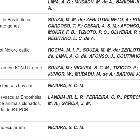
LIMA, A. O.
;
MUDADU, M. de A.
;
BARIONI J
A.
d in Bos indicus
SOUZA, M. M. de
;
ZERLOTINI NETO, A.
;
ROC
date genes.
CARDOSO, T. F.
;
CESAR, A. S. M.
;
AFONSO,
MOKRY, F. B.
;
TIZIOTO, P. C.
;
OLIVEIRA, P. 
REGITANO, L. C. de A.
of Nelore cattle
ROCHA, M. I. P.
;
SOUZA, M. M. de
;
ZERLOTI
de
;
LIMA, A. O. de
;
AFONSO, J.
;
COUTINHO,
on on the KCNJ11 gene
SOUZA, M.
;
NICIURA, S. C. M.
;
TIZIOTO, P.
;
JUNIOR, W.
;
MUDADU, M. de A.
;
BARIONI J
e fêmeas bovinas.
NICIURA, S. C. M.
(Vascular Endothelial
LANDIM JR, L. P.
;
FERREIRA, C. R.
;
PERECIN
de animais clonados,
M. A.
;
GARCIA, J. M.
todo de RT-PCR
 molecular em
NICIURA, S. C. M.