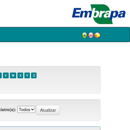
V
W
X
Y
Z
istro(s):