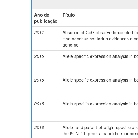
Ano de
Título
publicação
2017
Absence of CpG observed/expected rat
Haemonchus contortus evidences a n
genome.
2015
Allele specific expression analysis in 
2015
Allele specific expression analysis in 
2015
Allele specific expression analysis in 
2016
Allele- and parent-of-origin-specific ef
the KCNJ11 gene: a candidate for meat