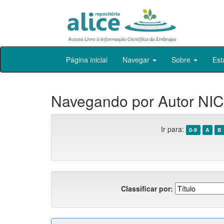
Skip
Página inicial
Navegar
Sobre
Est
navigation
Navegando por Autor NIC
Ir para:
0-9
A
B
Classificar por: