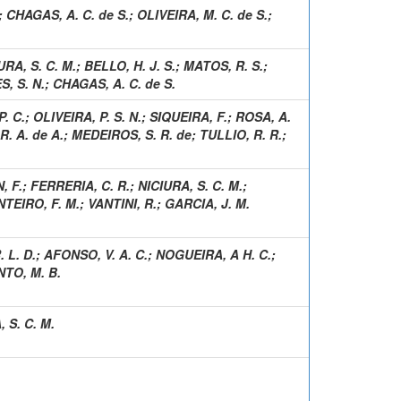
;
CHAGAS, A. C. de S.
;
OLIVEIRA, M. C. de S.
;
URA, S. C. M.
;
BELLO, H. J. S.
;
MATOS, R. S.
;
, S. N.
;
CHAGAS, A. C. de S.
P. C.
;
OLIVEIRA, P. S. N.
;
SIQUEIRA, F.
;
ROSA, A.
. A. de A.
;
MEDEIROS, S. R. de
;
TULLIO, R. R.
;
, F.
;
FERRERIA, C. R.
;
NICIURA, S. C. M.
;
TEIRO, F. M.
;
VANTINI, R.
;
GARCIA, J. M.
 L. D.
;
AFONSO, V. A. C.
;
NOGUEIRA, A H. C.
;
TO, M. B.
 S. C. M.