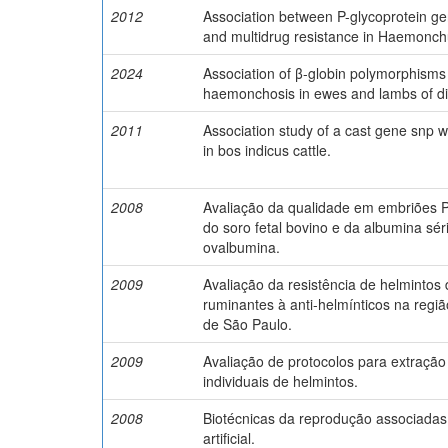
2012
Association between P-glycoprotein g
and multidrug resistance in Haemonch
2024
Association of β-globin polymorphisms
haemonchosis in ewes and lambs of di
2011
Association study of a cast gene snp 
in bos indicus cattle.
2008
Avaliação da qualidade em embriões P
do soro fetal bovino e da albumina sér
ovalbumina.
2009
Avaliação da resistência de helminto
ruminantes à anti-helmínticos na regi
de São Paulo.
2009
Avaliação de protocolos para extraçã
individuais de helmintos.
2008
Biotécnicas da reprodução associadas
artificial.