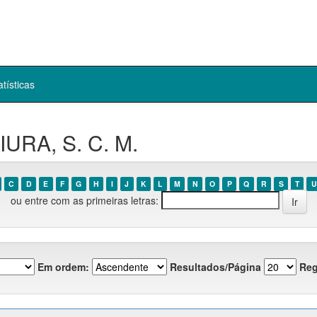
atísticas
IURA, S. C. M.
C
D
E
F
G
H
I
J
K
L
M
N
O
P
Q
R
S
T
U
ou entre com as primeiras letras:
Em ordem:
Resultados/Página
Reg