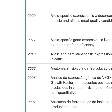
2020
Allele-specific expression is widesprea
muscle and affects meat quality candi
2017
Allele-specific gene expression in liver 
extremes for feed efficiency.
2013
Allelic and parental-specific expressi
in cattle.
2008
Anatomia e fisiologia da reprodução d
2006
Análise da expressão gênica do VEGF 
Growth Factor) em placentas bovinas 
produzidos in vitro e in vivo, pelo mé
semiquantitativo.
2007
Aplicação de ferramentas de biologia
produção animal.