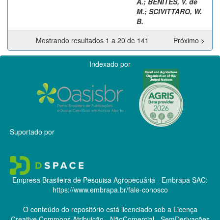
A.
;
BENITES, V. de
M.
;
SCIVITTARO, W.
B.
Mostrando resultados 1 a 20 de 141
Próximo >
Indexado por
Suportado por
Empresa Brasileira de Pesquisa Agropecuária - Embrapa
SAC:
https://www.embrapa.br/fale-conosco
O conteúdo do repositório está licenciado sob a Licença
Creative Commons
Atribuição - NãoComercial - SemDerivações