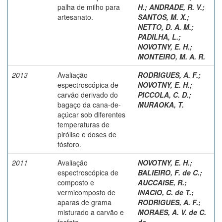
palha de milho para
H.
;
ANDRADE, R. V.
;
artesanato.
SANTOS, M. X.
;
NETTO, D. A. M.
;
PADILHA, L.
;
NOVOTNY, E. H.
;
MONTEIRO, M. A. R.
2013
Avaliação
RODRIGUES, A. F.
;
espectroscópica de
NOVOTNY, E. H.
;
carvão derivado do
PICCOLA, C. D.
;
bagaço da cana-de-
MURAOKA, T.
açúcar sob diferentes
temperaturas de
pirólise e doses de
fósforo.
2011
Avaliação
NOVOTNY, E. H.
;
espectroscópica de
BALIEIRO, F. de C.
;
composto e
AUCCAISE, R.
;
vermicomposto de
INACIO, C. de T.
;
aparas de grama
RODRIGUES, A. F.
;
misturado a carvão e
MORAES, A. V. de C.
fosfato.
de