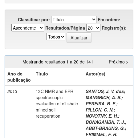
Classificar por:
Em ordem:
Resultados/Página
Registro(s):
Mostrando resultados 1 a 20 de 141
Próximo >
Ano de
Título
Autor(es)
publicação
2013
13C NMR and EPR
SANTOS, J. V. dos
;
spectroscopic
MANGRICH, A. S.
;
evaluation of oil shale
PEREIRA, B. F.
;
mined soil
PILLON, C. N.
;
recuperation.
NOVOTNY, E. H.
;
BONAGAMBA, T. J.
;
ABBT-BRAUNG, G.
;
FRIMMEL, F. H.