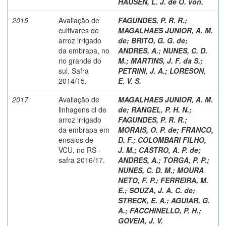
HAUSEN, L. J. de O. von.
2015
Avaliação de
FAGUNDES, P. R. R.
;
cultivares de
MAGALHAES JUNIOR, A. M.
arroz irrigado
de
;
BRITO, G. G. de
;
da embrapa, no
ANDRES, A.
;
NUNES, C. D.
rio grande do
M.
;
MARTINS, J. F. da S.
;
sul. Safra
PETRINI, J. A.
;
LORESON,
2014/15.
E. V. S.
2017
Avaliação de
MAGALHAES JUNIOR, A. M.
linhagens cl de
de
;
RANGEL, P. H. N.
;
arroz irrigado
FAGUNDES, P. R. R.
;
da embrapa em
MORAIS, O. P. de
;
FRANCO,
ensaios de
D. F.
;
COLOMBARI FILHO,
VCU, no RS -
J. M.
;
CASTRO, A. P. de
;
safra 2016/17.
ANDRES, A.
;
TORGA, P. P.
;
NUNES, C. D. M.
;
MOURA
NETO, F. P.
;
FERREIRA, M.
E.
;
SOUZA, J. A. C. de
;
STRECK, E. A.
;
AGUIAR, G.
A.
;
FACCHINELLO, P. H.
;
GOVEIA, J. V.