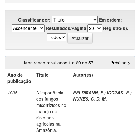
Classificar por:
Em ordem:
Resultados/Página
Registro(s):
Mostrando resultados 1 a 20 de 57
Próximo >
Ano de
Título
Autor(es)
publicação
1995
A importância
FELDMANN, F.
;
IDCZAK, E.
;
dos fungos
NUNES, C. D. M.
micorrízicos no
manejo de
sistemas
agrícolas na
Amazônia.