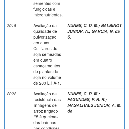
sementes com
fungicidas e
micronutrientes.
2016
Avaliação da
NUNES, C. D. M.
;
BALBINOT
qualidade de
JUNIOR, A.
;
GARCIA, N. da
pulverização
S.
em duas
Cultivares de
soja semeadas
em quatro
espaçamentos
de plantas de
soja no volume
de 200 L.HA-1.
2022
Avaliação da
NUNES, C. D. M.
;
resistência das
FAGUNDES, P. R. R.
;
linhagens de
MAGALHAES JUNIOR, A. M.
arroz irrigado
de
F5 à queima-
das-baínhas
nas condições