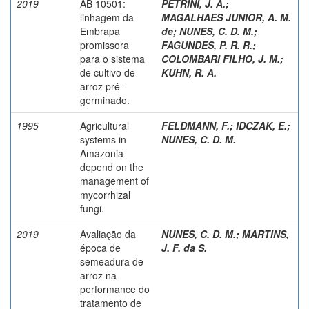
2019
AB 10501:
PETRINI, J. A.
;
linhagem da
MAGALHAES JUNIOR, A. M.
Embrapa
de
;
NUNES, C. D. M.
;
promissora
FAGUNDES, P. R. R.
;
para o sistema
COLOMBARI FILHO, J. M.
;
de cultivo de
KUHN, R. A.
arroz pré-
germinado.
1995
Agricultural
FELDMANN, F.
;
IDCZAK, E.
;
systems in
NUNES, C. D. M.
Amazonia
depend on the
management of
mycorrhizal
fungi.
2019
Avaliação da
NUNES, C. D. M.
;
MARTINS,
época de
J. F. da S.
semeadura de
arroz na
performance do
tratamento de