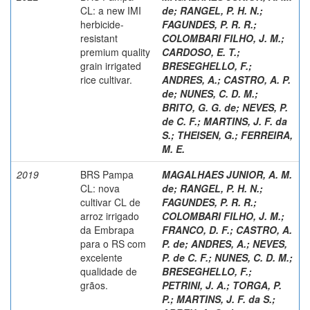
CL: a new IMI
de
;
RANGEL, P. H. N.
;
herbicide-
FAGUNDES, P. R. R.
;
resistant
COLOMBARI FILHO, J. M.
;
premium quality
CARDOSO, E. T.
;
grain irrigated
BRESEGHELLO, F.
;
rice cultivar.
ANDRES, A.
;
CASTRO, A. P.
de
;
NUNES, C. D. M.
;
BRITO, G. G. de
;
NEVES, P.
de C. F.
;
MARTINS, J. F. da
S.
;
THEISEN, G.
;
FERREIRA,
M. E.
2019
BRS Pampa
MAGALHAES JUNIOR, A. M.
CL: nova
de
;
RANGEL, P. H. N.
;
cultivar CL de
FAGUNDES, P. R. R.
;
arroz irrigado
COLOMBARI FILHO, J. M.
;
da Embrapa
FRANCO, D. F.
;
CASTRO, A.
para o RS com
P. de
;
ANDRES, A.
;
NEVES,
excelente
P. de C. F.
;
NUNES, C. D. M.
;
qualidade de
BRESEGHELLO, F.
;
grãos.
PETRINI, J. A.
;
TORGA, P.
P.
;
MARTINS, J. F. da S.
;