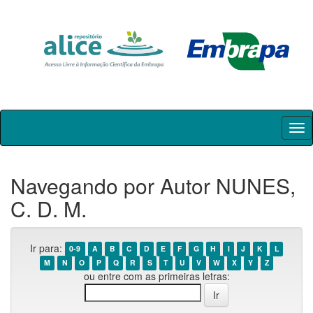
Skip
navigation
Navegando por Autor NUNES,
C. D. M.
Ir para:
0-9
A
B
C
D
E
F
G
H
I
J
K
L
M
N
O
P
Q
R
S
T
U
V
W
X
Y
Z
ou entre com as primeiras letras: