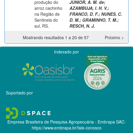
produção do
JUNIOR, A. M. de
;
arroz cachinho
AZAMBUJA, I. H. V.
;
na Região de
FRANCO, D. F.
;
NUNES, C.
Sentinela do
D. M.
;
GRAMINHO, T. M.
;
sul, RS.
RESCH, N. J.
Mostrando resultados 1 a 20 de 57
Próximo >
Indexado por
Suportado por
Empresa Brasileira de Pesquisa Agropecuária - Embrapa
SAC:
https://www.embrapa.br/fale-conosco