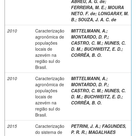
ABREU, A. G. de
;
FERREIRA, M. E.
;
MOURA
NETO. F. de
;
LONGARAY, M.
B.
;
SOUZA, J. A. C. de
2010
Caracterização
MITTELMANN, A.
;
agronômica de
MONTARDO, D. P.
;
populações
CASTRO, C. M.
;
NUNES, C.
locais de
D. M.
;
BUCHWEITZ, E. D.
;
azevém na
CORRÊA, B. O.
região sul do
Brasil.
2010
Caracterização
MITTELMANN, A.
;
agronômica de
MONTARDO, D. P.
;
populações
CASTRO, C. M.
;
NUNES, C.
locais de
D. M.
;
BUCHWEITZ, E. D.
;
azevém na
CORRÊA, B. O.
região sul do
Brasil.
2015
Caracterização
PETRINI, J. A.
;
FAGUNDES,
do sistema de
P. R. R.
;
MAGALHAES