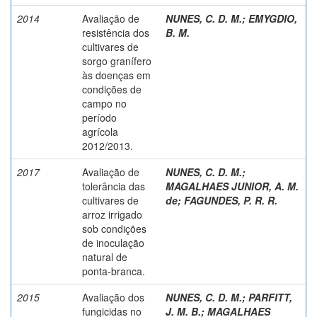
2014
Avaliação de
NUNES, C. D. M.
;
EMYGDIO,
resistência dos
B. M.
cultivares de
sorgo granífero
às doenças em
condições de
campo no
período
agrícola
2012/2013.
2017
Avaliação de
NUNES, C. D. M.
;
tolerância das
MAGALHAES JUNIOR, A. M.
cultivares de
de
;
FAGUNDES, P. R. R.
arroz irrigado
sob condições
de inoculação
natural de
ponta-branca.
2015
Avaliação dos
NUNES, C. D. M.
;
PARFITT,
fungicidas no
J. M. B.
;
MAGALHAES