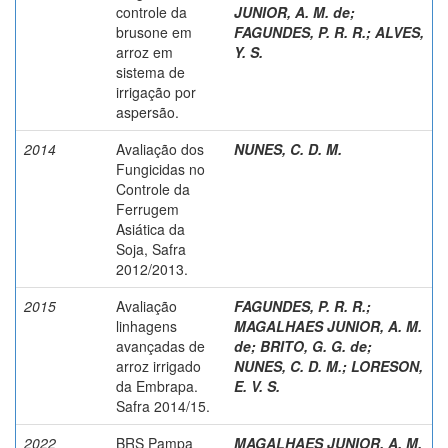
controle da
JUNIOR, A. M. de
;
brusone em
FAGUNDES, P. R. R.
;
ALVES,
arroz em
Y. S.
sistema de
irrigação por
aspersão.
2014
Avaliação dos
NUNES, C. D. M.
Fungicidas no
Controle da
Ferrugem
Asiática da
Soja, Safra
2012/2013.
2015
Avaliação
FAGUNDES, P. R. R.
;
linhagens
MAGALHAES JUNIOR, A. M.
avançadas de
de
;
BRITO, G. G. de
;
arroz irrigado
NUNES, C. D. M.
;
LORESON,
da Embrapa.
E. V. S.
Safra 2014/15.
2022
BRS Pampa
MAGALHAES JUNIOR, A. M.