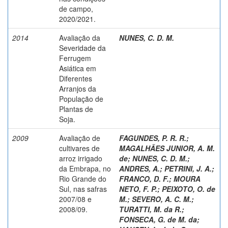
de campo,
2020/2021.
2014
Avaliação da
NUNES, C. D. M.
Severidade da
Ferrugem
Asiática em
Diferentes
Arranjos da
População de
Plantas de
Soja.
2009
Avaliação de
FAGUNDES, P. R. R.
;
cultivares de
MAGALHÃES JUNIOR, A. M.
arroz irrigado
de
;
NUNES, C. D. M.
;
da Embrapa, no
ANDRES, A.
;
PETRINI, J. A.
;
Rio Grande do
FRANCO, D. F.
;
MOURA
Sul, nas safras
NETO, F. P.
;
PEIXOTO, O. de
2007/08 e
M.
;
SEVERO, A. C. M.
;
2008/09.
TURATTI, M. da R.
;
FONSECA, G. de M. da
;