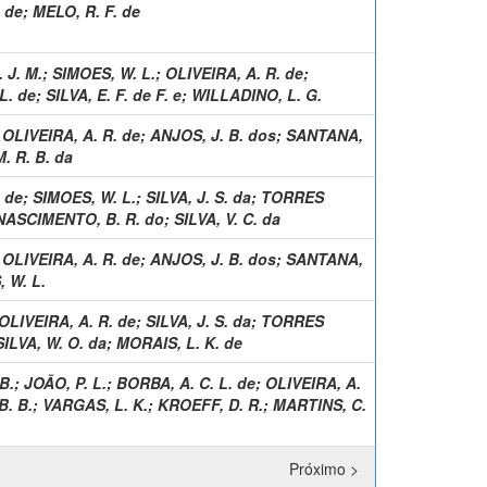
 de
;
MELO, R. F. de
 J. M.
;
SIMOES, W. L.
;
OLIVEIRA, A. R. de
;
L. de
;
SILVA, E. F. de F. e
;
WILLADINO, L. G.
;
OLIVEIRA, A. R. de
;
ANJOS, J. B. dos
;
SANTANA,
M. R. B. da
 de
;
SIMOES, W. L.
;
SILVA, J. S. da
;
TORRES
NASCIMENTO, B. R. do
;
SILVA, V. C. da
;
OLIVEIRA, A. R. de
;
ANJOS, J. B. dos
;
SANTANA,
 W. L.
OLIVEIRA, A. R. de
;
SILVA, J. S. da
;
TORRES
SILVA, W. O. da
;
MORAIS, L. K. de
B.
;
JOÃO, P. L.
;
BORBA, A. C. L. de
;
OLIVEIRA, A.
B. B.
;
VARGAS, L. K.
;
KROEFF, D. R.
;
MARTINS, C.
Próximo >