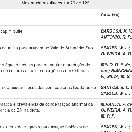
Mostrando resultados 1 a 20 de 122
Autor(es)
capim-buffel.
BARBOSA, K. V.
ANTONIO, R. P.
ivo de milho para silagem no Vale do Submédio São
SIMOES, W. L.
;
OLIVEIRA, A. R.
o de água de chuva para aumentar a produção de
MELO, R. F. de
o de culturas anuais e energéticas em sistemas
dos
;
BIANCHINI,
F.
;
SILVA, M. S.
ana-de-açúcar inoculadas com bactérias fixadoras de
SANTOS, B. L. 
SIMOES, W. L.
;
rmática e prevalência de condensação anormal da
MIRANDA, P. de
ência de ZN na dieta.
OLIVEIRA, A. R.
M. P. F.
a sistema de irrigação para fixação biológica de
SIMOES, W. L.
;