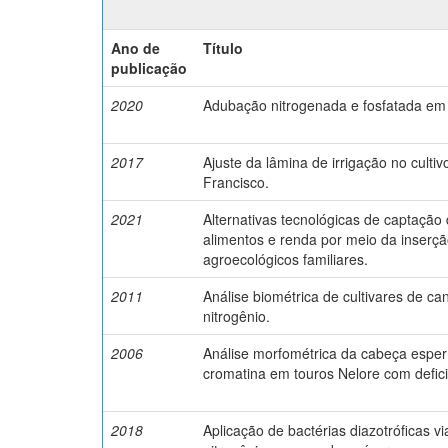
Ano de
Título
publicação
2020
Adubação nitrogenada e fosfatada em 
2017
Ajuste da lâmina de irrigação no cult
Francisco.
2021
Alternativas tecnológicas de captaçã
alimentos e renda por meio da inserçã
agroecológicos familiares.
2011
Análise biométrica de cultivares de c
nitrogênio.
2006
Análise morfométrica da cabeça espe
cromatina em touros Nelore com defici
2018
Aplicação de bactérias diazotróficas vi