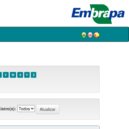
V
W
X
Y
Z
istro(s):