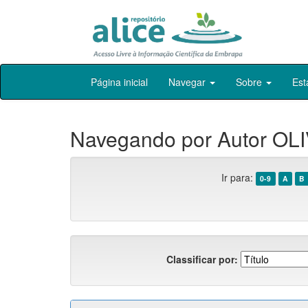
Skip
Página inicial
Navegar
Sobre
Est
navigation
Navegando por Autor OLI
Ir para:
0-9
A
B
Classificar por: