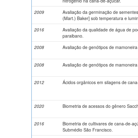
nitrogênio na cana-de-açúcar.
2009
Avaliação da germinação de sementes d
(Mart.) Baker] sob temperatura e lumi
2016
Avaliação da qualidade de água de p
paraibano.
2008
Avaliação de genótipos de mamoneira
2008
Avaliação de genótipos de mamoneira
2012
Ácidos orgânicos em silagens de cana
2020
Biometria de acessos do gênero Sacch
2016
Biometria de cultivares de cana-de-açú
Submédio São Francisco.