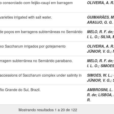
ino consorciado com feijão-caupi em barragem
OLIVEIRA, A. R.
rieties irrigated with salt water.
GUIMARÃES, M.
ARAUJO, G. G. 
 de poços em barragens subterrâneas no Semiárido
MELO, R. F. de
I. L. O.
;
SILVA, 
xo Saccharum irrigados por gotejamento
OLIVEIRA, A. R.
JÚNIOR, V. G.
;
arragem subterrânea no Semiárido paraibano.
MELO, R. F. de
I. L. O.
;
SIMOES,
accessions of Saccharum complex under salinity in
SIMOES, W. L.
;
JÚNIOR, V. G.
;
io Grande do Sul, Brazil.
AMBROSINI, L. 
R. de
;
LISBOA, 
R.
Mostrando resultados 1 a 20 de 122