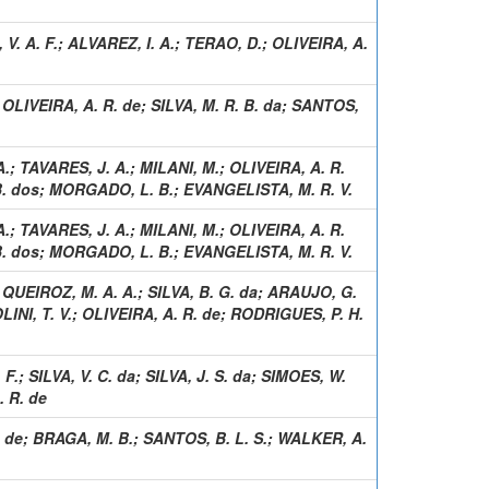
. A. F.
;
ALVAREZ, I. A.
;
TERAO, D.
;
OLIVEIRA, A.
;
OLIVEIRA, A. R. de
;
SILVA, M. R. B. da
;
SANTOS,
A.
;
TAVARES, J. A.
;
MILANI, M.
;
OLIVEIRA, A. R.
. dos
;
MORGADO, L. B.
;
EVANGELISTA, M. R. V.
A.
;
TAVARES, J. A.
;
MILANI, M.
;
OLIVEIRA, A. R.
. dos
;
MORGADO, L. B.
;
EVANGELISTA, M. R. V.
;
QUEIROZ, M. A. A.
;
SILVA, B. G. da
;
ARAUJO, G.
INI, T. V.
;
OLIVEIRA, A. R. de
;
RODRIGUES, P. H.
 F.
;
SILVA, V. C. da
;
SILVA, J. S. da
;
SIMOES, W.
. R. de
 de
;
BRAGA, M. B.
;
SANTOS, B. L. S.
;
WALKER, A.