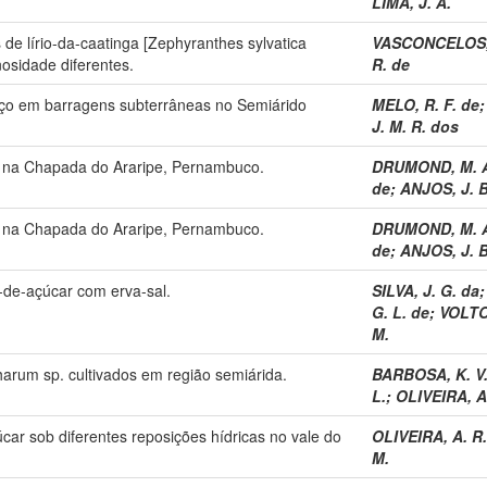
LIMA, J. A.
e lírio-da-caatinga [Zephyranthes sylvatica
VASCONCELOS, V
nosidade diferentes.
R. de
oço em barragens subterrâneas no Semiárido
MELO, R. F. de
J. M. R. dos
 na Chapada do Araripe, Pernambuco.
DRUMOND, M. 
de
;
ANJOS, J. B
 na Chapada do Araripe, Pernambuco.
DRUMOND, M. 
de
;
ANJOS, J. B
-de-açúcar com erva-sal.
SILVA, J. G. da
G. L. de
;
VOLTOL
M.
arum sp. cultivados em região semiárida.
BARBOSA, K. V.
L.
;
OLIVEIRA, A
car sob diferentes reposições hídricas no vale do
OLIVEIRA, A. R.
M.