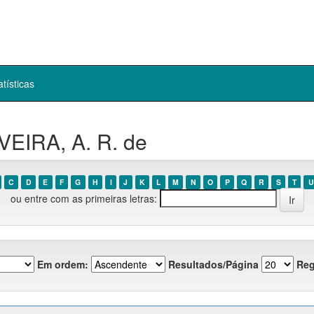
atísticas
VEIRA, A. R. de
C
D
E
F
G
H
I
J
K
L
M
N
O
P
Q
R
S
T
U
ou entre com as primeiras letras:
Em ordem:
Resultados/Página
Reg