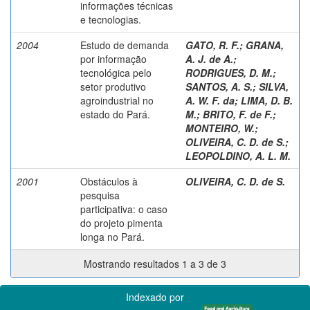
informações técnicas
e tecnologias.
2004
Estudo de demanda
GATO, R. F.
;
GRANA,
por informação
A. J. de A.
;
tecnológica pelo
RODRIGUES, D. M.
;
setor produtivo
SANTOS, A. S.
;
SILVA,
agroindustrial no
A. W. F. da
;
LIMA, D. B.
estado do Pará.
M.
;
BRITO, F. de F.
;
MONTEIRO, W.
;
OLIVEIRA, C. D. de S.
;
LEOPOLDINO, A. L. M.
2001
Obstáculos à
OLIVEIRA, C. D. de S.
pesquisa
participativa: o caso
do projeto pimenta
longa no Pará.
Mostrando resultados 1 a 3 de 3
Indexado por