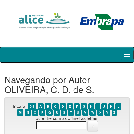
Skip
navigation
Navegando por Autor
OLIVEIRA, C. D. de S.
Ir para:
0-9
A
B
C
D
E
F
G
H
I
J
K
L
M
N
O
P
Q
R
S
T
U
V
W
X
Y
Z
ou entre com as primeiras letras: