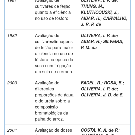
cultivares de feijão
THUNG, M.
;
quanto a eficiência
KLUTHCOUSKI, J.
;
no uso de fósforo.
AIDAR, H.
;
CARVALHO,
J. R. P. de
1982
Avaliação de
OLIVEIRA, I. P. de
;
cultivares/linhagens
AIDAR, H.
;
SILVEIRA,
de feijão para maior
P. M. da
eficiência no uso de
fósforo na época da
seca com irrigação
em solo de cerrado.
2003
Avaliação de
FADEL, R.
;
ROSA, B.
;
diferentes
OLIVEIRA, I. P. de
;
proporções de água
OLIVEIRA, J. D. de S.
e de uréia sobre a
composição
bromatológica da
palha de arroz.
2004
Avaliação de doses
COSTA, K. A. de P.
;