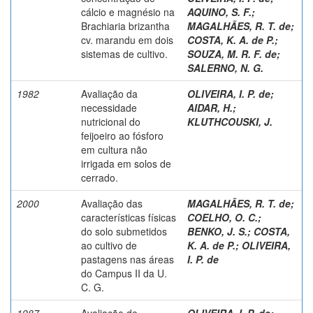
cálcio e magnésio na
AQUINO, S. F.
;
Brachiaria brizantha
MAGALHÃES, R. T. de
;
cv. marandu em dois
COSTA, K. A. de P.
;
sistemas de cultivo.
SOUZA, M. R. F. de
;
SALERNO, N. G.
1982
Avaliação da
OLIVEIRA, I. P. de
;
necessidade
AIDAR, H.
;
nutricional do
KLUTHCOUSKI, J.
feijoeiro ao fósforo
em cultura não
irrigada em solos de
cerrado.
2000
Avaliação das
MAGALHÃES, R. T. de
;
características físicas
COELHO, O. C.
;
do solo submetidos
BENKO, J. S.
;
COSTA,
ao cultivo de
K. A. de P.
;
OLIVEIRA,
pastagens nas áreas
I. P. de
do Campus II da U.
C. G.
1987
Avaliação de
OLIVEIRA, I. P. de
;