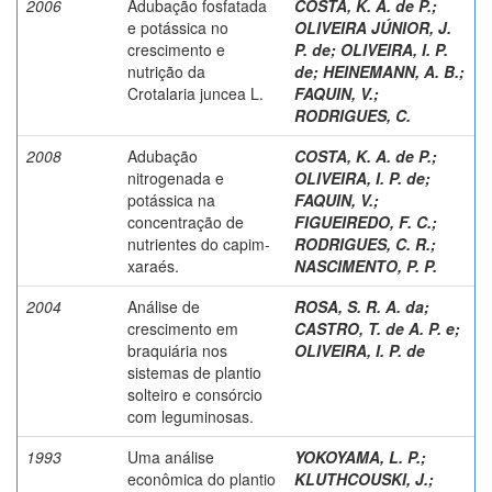
2006
Adubação fosfatada
COSTA, K. A. de P.
;
e potássica no
OLIVEIRA JÚNIOR, J.
crescimento e
P. de
;
OLIVEIRA, I. P.
nutrição da
de
;
HEINEMANN, A. B.
;
Crotalaria juncea L.
FAQUIN, V.
;
RODRIGUES, C.
2008
Adubação
COSTA, K. A. de P.
;
nitrogenada e
OLIVEIRA, I. P. de
;
potássica na
FAQUIN, V.
;
concentração de
FIGUEIREDO, F. C.
;
nutrientes do capim-
RODRIGUES, C. R.
;
xaraés.
NASCIMENTO, P. P.
2004
Análise de
ROSA, S. R. A. da
;
crescimento em
CASTRO, T. de A. P. e
;
braquiária nos
OLIVEIRA, I. P. de
sistemas de plantio
solteiro e consórcio
com leguminosas.
1993
Uma análise
YOKOYAMA, L. P.
;
econômica do plantio
KLUTHCOUSKI, J.
;