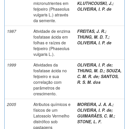
micronutrientes em
KLUTHCOUSKI, J.
;
feijoeiro (Phaseolus
OLIVEIRA, I. P. de
vulgaris L.) através
da semente.
1987
Atividade de enzima
FREITAS, J. R.
;
fosfatase ácida em
THUNG, M. D. T.
;
folhas e raízes de
OLIVEIRA, I. P. de
feijoeiro (Phaseolus
vulgaris L.).
1999
Atividades da
OLIVEIRA, I. P. de
;
fosfatase ácida no
THUNG, M. D.
;
SOUZA,
feijoeiro e sua
C. M. R. de
;
SANTOS,
correlação com
R. S. M. dos
parâmetros de
crescimento.
2005
Atributos químicos e
MOREIRA, J. A. A.
;
físicos de um
OLIVEIRA, I. P. de
;
Latossolo Vermelho
GUIMARÃES, C. M.
;
distrófico sob
STONE, L. F.
pastagens