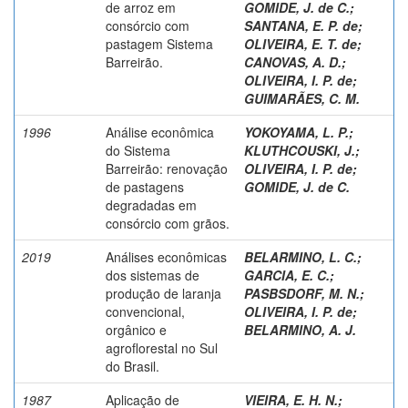
de arroz em
GOMIDE, J. de C.
;
consórcio com
SANTANA, E. P. de
;
pastagem Sistema
OLIVEIRA, E. T. de
;
Barreirão.
CANOVAS, A. D.
;
OLIVEIRA, I. P. de
;
GUIMARÃES, C. M.
1996
Análise econômica
YOKOYAMA, L. P.
;
do Sistema
KLUTHCOUSKI, J.
;
Barreirão: renovação
OLIVEIRA, I. P. de
;
de pastagens
GOMIDE, J. de C.
degradadas em
consórcio com grãos.
2019
Análises econômicas
BELARMINO, L. C.
;
dos sistemas de
GARCIA, E. C.
;
produção de laranja
PASBSDORF, M. N.
;
convencional,
OLIVEIRA, I. P. de
;
orgânico e
BELARMINO, A. J.
agroflorestal no Sul
do Brasil.
1987
Aplicação de
VIEIRA, E. H. N.
;