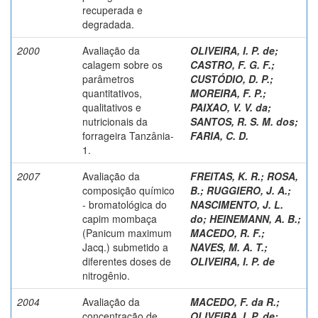
recuperada e
degradada.
2000
Avaliação da
OLIVEIRA, I. P. de
;
calagem sobre os
CASTRO, F. G. F.
;
parâmetros
CUSTÓDIO, D. P.
;
quantitativos,
MOREIRA, F. P.
;
qualitativos e
PAIXAO, V. V. da
;
nutricionais da
SANTOS, R. S. M. dos
;
forrageira Tanzânia-
FARIA, C. D.
1.
2007
Avaliação da
FREITAS, K. R.
;
ROSA,
composição químico
B.
;
RUGGIERO, J. A.
;
- bromatológica do
NASCIMENTO, J. L.
capim mombaça
do
;
HEINEMANN, A. B.
;
(Panicum maximum
MACEDO, R. F.
;
Jacq.) submetido a
NAVES, M. A. T.
;
diferentes doses de
OLIVEIRA, I. P. de
nitrogênio.
2004
Avaliação da
MACEDO, F. da R.
;
concentração de
OLIVEIRA, I. P. de
;