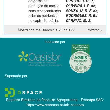
de gesso na
CUSTÓDIO, D. P.
;
produção de massa
OLIVEIRA, I. P. de
;
seca e concentração
SOUZA, M. R. F. de
;
foliar de nutrientes
RODRIGUES, R. B.
;
no capim Tanzânia.
CARRIJO, M. S.
Mostrando resultados 1 a 20 de 172
Próximo >
Indexado por
Suportado por
Empresa Brasileira de Pesquisa Agropecuária - Embrapa
SAC:
https://www.embrapa.br/fale-conosco