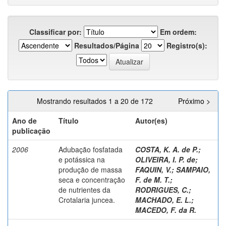
Classificar por:
Em ordem:
Resultados/Página
Registro(s):
Mostrando resultados 1 a 20 de 172
Próximo >
Ano de
Título
Autor(es)
publicação
2006
Adubação fosfatada
COSTA, K. A. de P.
;
e potássica na
OLIVEIRA, I. P. de
;
produção de massa
FAQUIN, V.
;
SAMPAIO,
seca e concentração
F. de M. T.
;
de nutrientes da
RODRIGUES, C.
;
Crotalaria juncea.
MACHADO, E. L.
;
MACEDO, F. da R.