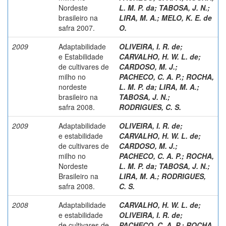
Nordeste
L. M. P. da
;
TABOSA, J. N.
;
brasileiro na
LIRA, M. A.
;
MELO, K. E. de
safra 2007.
O.
2009
Adaptabilidade
OLIVEIRA, I. R. de
;
e Estabilidade
CARVALHO, H. W. L. de
;
de cultivares de
CARDOSO, M. J.
;
milho no
PACHECO, C. A. P.
;
ROCHA,
nordeste
L. M. P. da
;
LIRA, M. A.
;
brasileiro na
TABOSA, J. N.
;
safra 2008.
RODRIGUES, C. S.
2009
Adaptabilidade
OLIVEIRA, I. R. de
;
e estabilidade
CARVALHO, H. W. L. de
;
de cultivares de
CARDOSO, M. J.
;
milho no
PACHECO, C. A. P.
;
ROCHA,
Nordeste
L. M. P. da
;
TABOSA, J. N.
;
Brasileiro na
LIRA, M. A.
;
RODRIGUES,
safra 2008.
C. S.
2008
Adaptabilidade
CARVALHO, H. W. L. de
;
e estabilidade
OLIVEIRA, I. R. de
;
de cultivares de
PACHECO, C. A. P.
;
ROCHA,