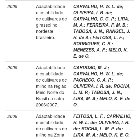
2009
Adaptabilidade
CARVALHO, H. W. L. de
;
e estabilidade
OLIVEIRA, I. R. de
;
de cultivares de
CARVALHO, C. G. P.
;
LIRA,
girassol no
M. A.
;
FERREIRA, F. M. B.
;
nordeste
TABOSA, J. N.
;
RANGEL, J.
brasileiro.
H. de A.
;
FEITOSA, L. F.
;
RODRIGUES, C. S.
;
MENEZES, A. F.
;
MELO, K.
E. de O.
2009
Adaptabilidade
CARDOSO, M. J.
;
e estabilidade
CARVALHO, H. W. L. de
;
de cultivares de
PACHECO, C. A. P.
;
milho na região
OLIVEIRA, I. R. de
;
ROCHA,
Meio-Norte do
L. M. P.
;
TABOSA, J. N.
;
Brasil na safra
LIRA, M. A.
;
MELO, K. E. de
2006/2007.
O.
2008
Adaptabilidade
FEITOSA, L. F.
;
CARVALHO,
e estabilidade
H. W. L. de
;
OLIVEIRA, I. R.
de cultivares de
de
;
ROCHA, L. M. P. da
;
milho na Zona
LIRA, M. A.
;
MELO, K. E. O.