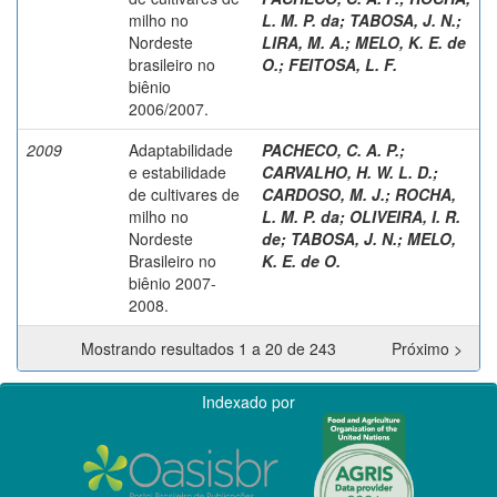
milho no
L. M. P. da
;
TABOSA, J. N.
;
Nordeste
LIRA, M. A.
;
MELO, K. E. de
brasileiro no
O.
;
FEITOSA, L. F.
biênio
2006/2007.
2009
Adaptabilidade
PACHECO, C. A. P.
;
e estabilidade
CARVALHO, H. W. L. D.
;
de cultivares de
CARDOSO, M. J.
;
ROCHA,
milho no
L. M. P. da
;
OLIVEIRA, I. R.
Nordeste
de
;
TABOSA, J. N.
;
MELO,
Brasileiro no
K. E. de O.
biênio 2007-
2008.
Mostrando resultados 1 a 20 de 243
Próximo >
Indexado por