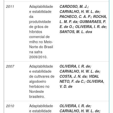
2011
Adaptabilidade
CARDOSO, M. J.
;
e estabilidade
CARVALHO, H. W. L. de
;
da
PACHECO, C. A. P.
;
ROCHA,
produtividade
L. M. P. da
;
GUIMARAES, P.
de grãos de
E. de O.
;
OLIVEIRA, I. R. de
;
híbridos
SANTOS, M. L. dos
comercial de
milho no Meio-
Norte do Brasil
na safra
2009/2010.
2007
Adaptabilidade
OLIVEIRA, I. R. de
;
e estabilidade
CARVALHO, H. W. L. de
;
de cultivares de
COSTA, J. N. da
;
VIDAL
algodoeiro
NETO, F. da C.
;
OLIVEIRA,
herbáceo no
V. D. de
Nordeste
brasileiro.
2010
Adaptabilidade
OLIVEIRA, I. R. de
;
e estabilidade
CARVALHO, H. W. L. de
;