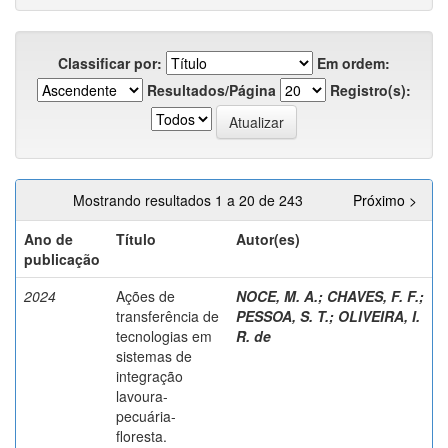
Classificar por:
Em ordem:
Resultados/Página
Registro(s):
Mostrando resultados 1 a 20 de 243
Próximo >
Ano de
Título
Autor(es)
publicação
2024
Ações de
NOCE, M. A.
;
CHAVES, F. F.
;
transferência de
PESSOA, S. T.
;
OLIVEIRA, I.
tecnologias em
R. de
sistemas de
integração
lavoura-
pecuária-
floresta.