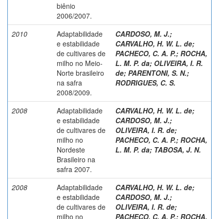
biênio
2006/2007.
2010
Adaptabilidade
CARDOSO, M. J.
;
e estabilidade
CARVALHO, H. W. L. de
;
de cultivares de
PACHECO, C. A. P.
;
ROCHA,
milho no Meio-
L. M. P. da
;
OLIVEIRA, I. R.
Norte brasileiro
de
;
PARENTONI, S. N.
;
na safra
RODRIGUES, C. S.
2008/2009.
2008
Adaptabilidade
CARVALHO, H. W. L. de
;
e estabilidade
CARDOSO, M. J.
;
de cultivares de
OLIVEIRA, I. R. de
;
milho no
PACHECO, C. A. P.
;
ROCHA,
Nordeste
L. M. P. da
;
TABOSA, J. N.
Brasileiro na
safra 2007.
2008
Adaptabilidade
CARVALHO, H. W. L. de
;
e estabilidade
CARDOSO, M. J.
;
de cultivares de
OLIVEIRA, I. R. de
;
milho no
PACHECO, C. A. P.
;
ROCHA,