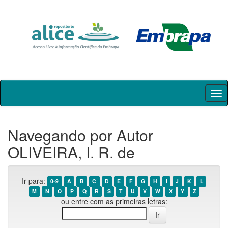
Skip
navigation
Navegando por Autor
OLIVEIRA, I. R. de
Ir para:
0-9
A
B
C
D
E
F
G
H
I
J
K
L
M
N
O
P
Q
R
S
T
U
V
W
X
Y
Z
ou entre com as primeiras letras: