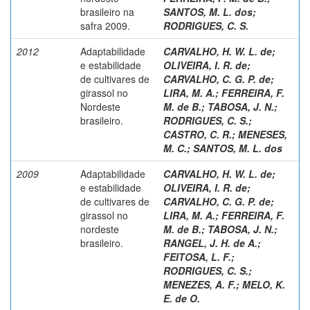
brasileiro na
SANTOS, M. L. dos
;
safra 2009.
RODRIGUES, C. S.
2012
Adaptabilidade
CARVALHO, H. W. L. de
;
e estabilidade
OLIVEIRA, I. R. de
;
de cultivares de
CARVALHO, C. G. P. de
;
girassol no
LIRA, M. A.
;
FERREIRA, F.
Nordeste
M. de B.
;
TABOSA, J. N.
;
brasileiro.
RODRIGUES, C. S.
;
CASTRO, C. R.
;
MENESES,
M. C.
;
SANTOS, M. L. dos
2009
Adaptabilidade
CARVALHO, H. W. L. de
;
e estabilidade
OLIVEIRA, I. R. de
;
de cultivares de
CARVALHO, C. G. P. de
;
girassol no
LIRA, M. A.
;
FERREIRA, F.
nordeste
M. de B.
;
TABOSA, J. N.
;
brasileiro.
RANGEL, J. H. de A.
;
FEITOSA, L. F.
;
RODRIGUES, C. S.
;
MENEZES, A. F.
;
MELO, K.
E. de O.