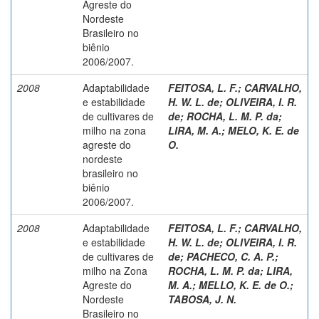
Agreste do
Nordeste
Brasileiro no
biênio
2006/2007.
2008
Adaptabilidade
FEITOSA, L. F.
;
CARVALHO,
e estabilidade
H. W. L. de
;
OLIVEIRA, I. R.
de cultivares de
de
;
ROCHA, L. M. P. da
;
milho na zona
LIRA, M. A.
;
MELO, K. E. de
agreste do
O.
nordeste
brasileiro no
biênio
2006/2007.
2008
Adaptabilidade
FEITOSA, L. F.
;
CARVALHO,
e estabilidade
H. W. L. de
;
OLIVEIRA, I. R.
de cultivares de
de
;
PACHECO, C. A. P.
;
milho na Zona
ROCHA, L. M. P. da
;
LIRA,
Agreste do
M. A.
;
MELLO, K. E. de O.
;
Nordeste
TABOSA, J. N.
Brasileiro no