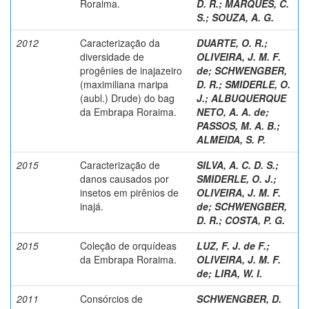
Roraima.
D. R.
;
MARQUES, C.
S.
;
SOUZA, A. G.
2012
Caracterização da
DUARTE, O. R.
;
diversidade de
OLIVEIRA, J. M. F.
progênies de inajazeiro
de
;
SCHWENGBER,
(maximiliana maripa
D. R.
;
SMIDERLE, O.
(aubl.) Drude) do bag
J.
;
ALBUQUERQUE
da Embrapa Roraima.
NETO, A. A. de
;
PASSOS, M. A. B.
;
ALMEIDA, S. P.
2015
Caracterização de
SILVA, A. C. D. S.
;
danos causados por
SMIDERLE, O. J.
;
insetos em pirênios de
OLIVEIRA, J. M. F.
inajá.
de
;
SCHWENGBER,
D. R.
;
COSTA, P. G.
2015
Coleção de orquídeas
LUZ, F. J. de F.
;
da Embrapa Roraima.
OLIVEIRA, J. M. F.
de
;
LIRA, W. I.
2011
Consórcios de
SCHWENGBER, D.