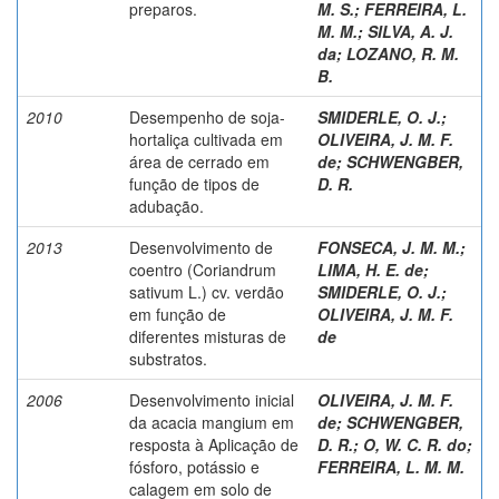
preparos.
M. S.
;
FERREIRA, L.
M. M.
;
SILVA, A. J.
da
;
LOZANO, R. M.
B.
2010
Desempenho de soja-
SMIDERLE, O. J.
;
hortaliça cultivada em
OLIVEIRA, J. M. F.
área de cerrado em
de
;
SCHWENGBER,
função de tipos de
D. R.
adubação.
2013
Desenvolvimento de
FONSECA, J. M. M.
;
coentro (Coriandrum
LIMA, H. E. de
;
sativum L.) cv. verdão
SMIDERLE, O. J.
;
em função de
OLIVEIRA, J. M. F.
diferentes misturas de
de
substratos.
2006
Desenvolvimento inicial
OLIVEIRA, J. M. F.
da acacia mangium em
de
;
SCHWENGBER,
resposta à Aplicação de
D. R.
;
O, W. C. R. do
;
fósforo, potássio e
FERREIRA, L. M. M.
calagem em solo de