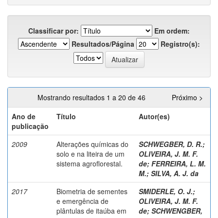
Classificar por:
Em ordem:
Resultados/Página
Registro(s):
Mostrando resultados 1 a 20 de 46
Próximo >
Ano de
Título
Autor(es)
publicação
2009
Alterações químicas do
SCHWEGBER, D. R.
;
solo e na liteira de um
OLIVEIRA, J. M. F.
sistema agroflorestal.
de
;
FERREIRA, L. M.
M.
;
SILVA, A. J. da
2017
Biometria de sementes
SMIDERLE, O. J.
;
e emergência de
OLIVEIRA, J. M. F.
plântulas de itaúba em
de
;
SCHWENGBER,