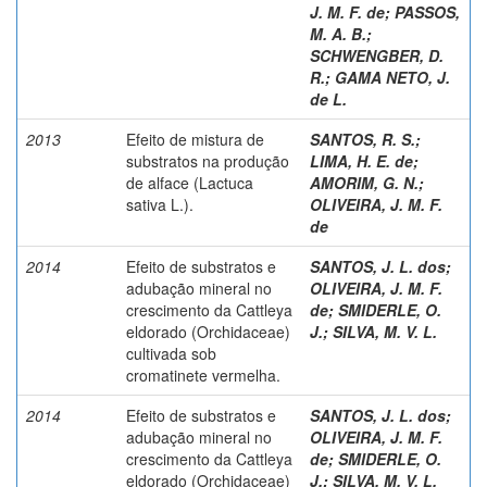
J. M. F. de
;
PASSOS,
M. A. B.
;
SCHWENGBER, D.
R.
;
GAMA NETO, J.
de L.
2013
Efeito de mistura de
SANTOS, R. S.
;
substratos na produção
LIMA, H. E. de
;
de alface (Lactuca
AMORIM, G. N.
;
sativa L.).
OLIVEIRA, J. M. F.
de
2014
Efeito de substratos e
SANTOS, J. L. dos
;
adubação mineral no
OLIVEIRA, J. M. F.
crescimento da Cattleya
de
;
SMIDERLE, O.
eldorado (Orchidaceae)
J.
;
SILVA, M. V. L.
cultivada sob
cromatinete vermelha.
2014
Efeito de substratos e
SANTOS, J. L. dos
;
adubação mineral no
OLIVEIRA, J. M. F.
crescimento da Cattleya
de
;
SMIDERLE, O.
eldorado (Orchidaceae)
J.
;
SILVA, M. V. L.