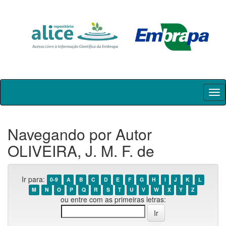
Skip
navigation
Navegando por Autor
OLIVEIRA, J. M. F. de
Ir para:
0-9
A
B
C
D
E
F
G
H
I
J
K
L
M
N
O
P
Q
R
S
T
U
V
W
X
Y
Z
ou entre com as primeiras letras: