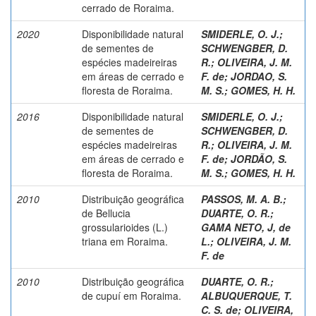
cerrado de Roraima.
2020
Disponibilidade natural
SMIDERLE, O. J.
;
de sementes de
SCHWENGBER, D.
espécies madeireiras
R.
;
OLIVEIRA, J. M.
em áreas de cerrado e
F. de
;
JORDAO, S.
floresta de Roraima.
M. S.
;
GOMES, H. H.
2016
Disponibilidade natural
SMIDERLE, O. J.
;
de sementes de
SCHWENGBER, D.
espécies madeireiras
R.
;
OLIVEIRA, J. M.
em áreas de cerrado e
F. de
;
JORDÃO, S.
floresta de Roraima.
M. S.
;
GOMES, H. H.
2010
Distribuição geográfica
PASSOS, M. A. B.
;
de Bellucia
DUARTE, O. R.
;
grossularioides (L.)
GAMA NETO, J, de
triana em Roraima.
L.
;
OLIVEIRA, J. M.
F. de
2010
Distribuição geográfica
DUARTE, O. R.
;
de cupuí em Roraima.
ALBUQUERQUE, T.
C. S. de
;
OLIVEIRA,