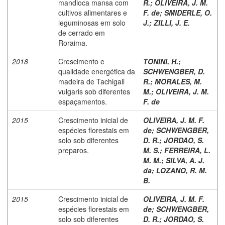
mandioca mansa com
R.
;
OLIVEIRA, J. M.
cultivos alimentares e
F. de
;
SMIDERLE, O.
leguminosas em solo
J.
;
ZILLI, J. E.
de cerrado em
Roraima.
2018
Crescimento e
TONINI, H.
;
qualidade energética da
SCHWENGBER, D.
madeira de Tachigali
R.
;
MORALES, M.
vulgaris sob diferentes
M.
;
OLIVEIRA, J. M.
espaçamentos.
F. de
2015
Crescimento inicial de
OLIVEIRA, J. M. F.
espécies florestais em
de
;
SCHWENGBER,
solo sob diferentes
D. R.
;
JORDAO, S.
preparos.
M. S.
;
FERREIRA, L.
M. M.
;
SILVA, A. J.
da
;
LOZANO, R. M.
B.
2015
Crescimento inicial de
OLIVEIRA, J. M. F.
espécies florestais em
de
;
SCHWENGBER,
solo sob diferentes
D. R.
;
JORDAO, S.