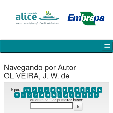
Skip
navigation
Navegando por Autor
OLIVEIRA, J. W. de
Ir para:
0-9
A
B
C
D
E
F
G
H
I
J
K
L
M
N
O
P
Q
R
S
T
U
V
W
X
Y
Z
ou entre com as primeiras letras: