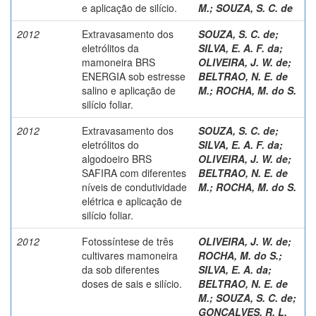
e aplicação de silício.
M.
;
SOUZA, S. C. de
2012
Extravasamento dos
SOUZA, S. C. de
;
eletrólitos da
SILVA, E. A. F. da
;
mamoneira BRS
OLIVEIRA, J. W. de
;
ENERGIA sob estresse
BELTRAO, N. E. de
salino e aplicação de
M.
;
ROCHA, M. do S.
silício foliar.
2012
Extravasamento dos
SOUZA, S. C. de
;
eletrólitos do
SILVA, E. A. F. da
;
algodoeiro BRS
OLIVEIRA, J. W. de
;
SAFIRA com diferentes
BELTRAO, N. E. de
níveis de condutividade
M.
;
ROCHA, M. do S.
elétrica e aplicação de
silício foliar.
2012
Fotossíntese de três
OLIVEIRA, J. W. de
;
cultivares mamoneira
ROCHA, M. do S.
;
da sob diferentes
SILVA, E. A. da
;
doses de sais e silício.
BELTRAO, N. E. de
M.
;
SOUZA, S. C. de
;
GONÇALVES, R. L.