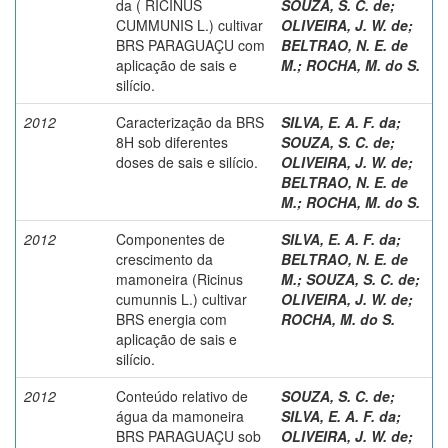
da ( RICINUS
SOUZA, S. C. de
;
CUMMUNIS L.) cultivar
OLIVEIRA, J. W. de
;
BRS PARAGUAÇU com
BELTRAO, N. E. de
aplicação de sais e
M.
;
ROCHA, M. do S.
silício.
2012
Caracterização da BRS
SILVA, E. A. F. da
;
8H sob diferentes
SOUZA, S. C. de
;
doses de sais e silício.
OLIVEIRA, J. W. de
;
BELTRAO, N. E. de
M.
;
ROCHA, M. do S.
2012
Componentes de
SILVA, E. A. F. da
;
crescimento da
BELTRAO, N. E. de
mamoneira (Ricinus
M.
;
SOUZA, S. C. de
;
cumunnis L.) cultivar
OLIVEIRA, J. W. de
;
BRS energia com
ROCHA, M. do S.
aplicação de sais e
silício.
2012
Conteúdo relativo de
SOUZA, S. C. de
;
água da mamoneira
SILVA, E. A. F. da
;
BRS PARAGUAÇU sob
OLIVEIRA, J. W. de
;