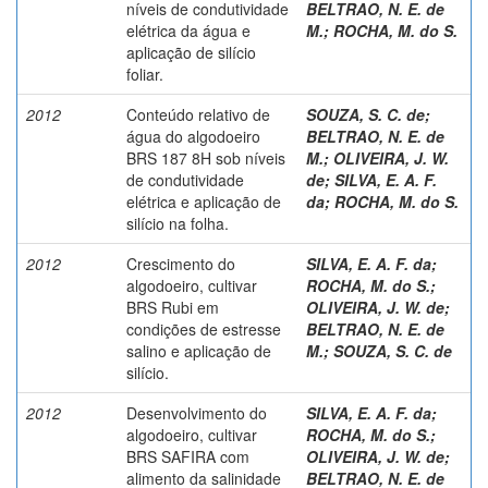
níveis de condutividade
BELTRAO, N. E. de
elétrica da água e
M.
;
ROCHA, M. do S.
aplicação de silício
foliar.
2012
Conteúdo relativo de
SOUZA, S. C. de
;
água do algodoeiro
BELTRAO, N. E. de
BRS 187 8H sob níveis
M.
;
OLIVEIRA, J. W.
de condutividade
de
;
SILVA, E. A. F.
elétrica e aplicação de
da
;
ROCHA, M. do S.
silício na folha.
2012
Crescimento do
SILVA, E. A. F. da
;
algodoeiro, cultivar
ROCHA, M. do S.
;
BRS Rubi em
OLIVEIRA, J. W. de
;
condições de estresse
BELTRAO, N. E. de
salino e aplicação de
M.
;
SOUZA, S. C. de
silício.
2012
Desenvolvimento do
SILVA, E. A. F. da
;
algodoeiro, cultivar
ROCHA, M. do S.
;
BRS SAFIRA com
OLIVEIRA, J. W. de
;
alimento da salinidade
BELTRAO, N. E. de