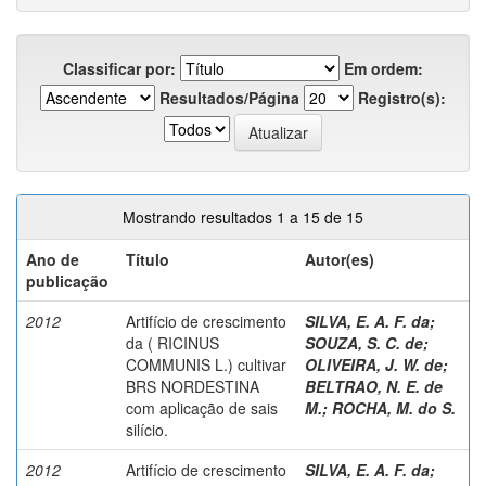
Classificar por:
Em ordem:
Resultados/Página
Registro(s):
Mostrando resultados 1 a 15 de 15
Ano de
Título
Autor(es)
publicação
2012
Artifício de crescimento
SILVA, E. A. F. da
;
da ( RICINUS
SOUZA, S. C. de
;
COMMUNIS L.) cultivar
OLIVEIRA, J. W. de
;
BRS NORDESTINA
BELTRAO, N. E. de
com aplicação de sais
M.
;
ROCHA, M. do S.
silício.
2012
Artifício de crescimento
SILVA, E. A. F. da
;