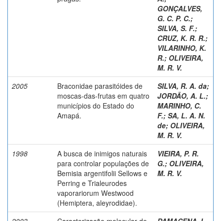
GONÇALVES,
G. C. P. C.
;
SILVA, S. F.
;
CRUZ, K. R. R.
;
VILARINHO, K.
R.
;
OLIVEIRA,
M. R. V.
2005
Braconidae parasitóides de
SILVA, R. A. da
;
moscas-das-frutas em quatro
JORDÃO, A. L.
;
municípios do Estado do
MARINHO, C.
Amapá.
F.
;
SA, L. A. N.
de
;
OLIVEIRA,
M. R. V.
1998
A busca de inimigos naturais
VIEIRA, P. R.
para controlar populações de
G.
;
OLIVEIRA,
Bemisia argentifolii Sellows e
M. R. V.
Perring e Trialeurodes
vaporariorum Westwood
(Hemiptera, aleyrodidae).
2003
Caracterização molecular de
DAMACENA, I.