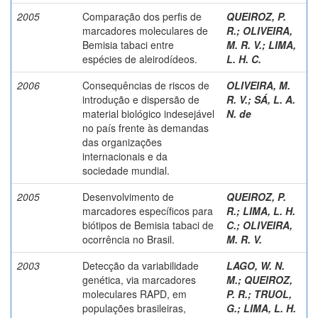
2005
Comparação dos perfis de
QUEIROZ, P.
marcadores moleculares de
R.
;
OLIVEIRA,
Bemisia tabaci entre
M. R. V.
;
LIMA,
espécies de aleirodídeos.
L. H. C.
2006
Consequências de riscos de
OLIVEIRA, M.
introdução e dispersão de
R. V.
;
SÁ, L. A.
material biológico indesejável
N. de
no país frente às demandas
das organizações
internacionais e da
sociedade mundial.
2005
Desenvolvimento de
QUEIROZ, P.
marcadores específicos para
R.
;
LIMA, L. H.
biótipos de Bemisia tabaci de
C.
;
OLIVEIRA,
ocorrência no Brasil.
M. R. V.
2003
Detecção da variabilidade
LAGO, W. N.
genética, via marcadores
M.
;
QUEIROZ,
moleculares RAPD, em
P. R.
;
TRUOL,
populações brasileiras,
G.
;
LIMA, L. H.