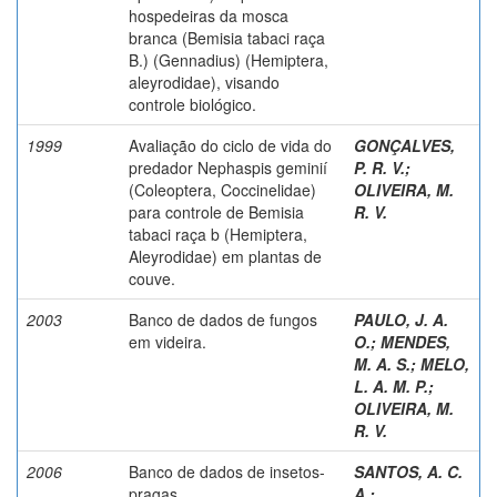
hospedeiras da mosca
branca (Bemisia tabaci raça
B.) (Gennadius) (Hemiptera,
aleyrodidae), visando
controle biológico.
1999
Avaliação do ciclo de vida do
GONÇALVES,
predador Nephaspis geminií
P. R. V.
;
(Coleoptera, Coccinelidae)
OLIVEIRA, M.
para controle de Bemisia
R. V.
tabaci raça b (Hemiptera,
Aleyrodidae) em plantas de
couve.
2003
Banco de dados de fungos
PAULO, J. A.
em videira.
O.
;
MENDES,
M. A. S.
;
MELO,
L. A. M. P.
;
OLIVEIRA, M.
R. V.
2006
Banco de dados de insetos-
SANTOS, A. C.
pragas.
A.
;