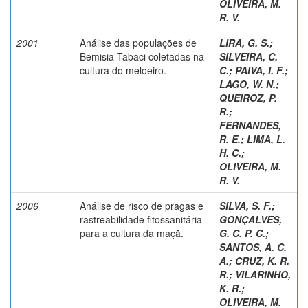
OLIVEIRA, M.
R. V.
2001
Análise das populações de
LIRA, G. S.
;
Bemisia Tabaci coletadas na
SILVEIRA, C.
cultura do meloeiro.
C.
;
PAIVA, I. F.
;
LAGO, W. N.
;
QUEIROZ, P.
R.
;
FERNANDES,
R. E.
;
LIMA, L.
H. C.
;
OLIVEIRA, M.
R. V.
2006
Análise de risco de pragas e
SILVA, S. F.
;
rastreabilidade fitossanitária
GONÇALVES,
para a cultura da maçã.
G. C. P. C.
;
SANTOS, A. C.
A.
;
CRUZ, K. R.
R.
;
VILARINHO,
K. R.
;
OLIVEIRA, M.