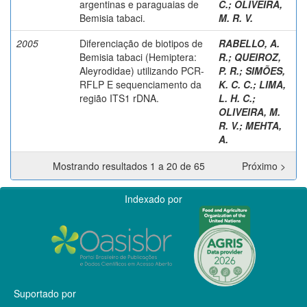
argentinas e paraguaias de
C.
;
OLIVEIRA,
Bemisia tabaci.
M. R. V.
2005
Diferenciação de biotipos de
RABELLO, A.
Bemisia tabaci (Hemiptera:
R.
;
QUEIROZ,
Aleyrodidae) utilizando PCR-
P. R.
;
SIMÕES,
RFLP E sequenciamento da
K. C. C.
;
LIMA,
região ITS1 rDNA.
L. H. C.
;
OLIVEIRA, M.
R. V.
;
MEHTA,
A.
Mostrando resultados 1 a 20 de 65
Próximo >
Indexado por
Suportado por