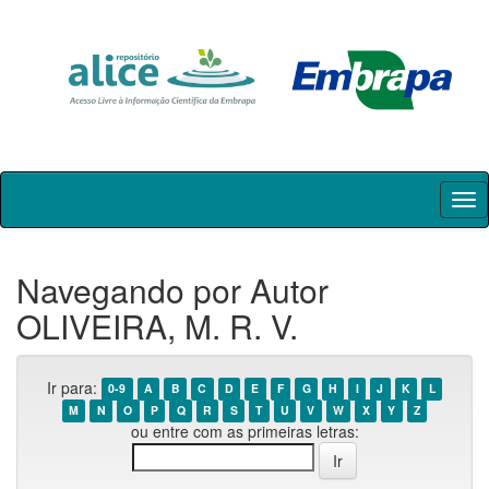
Skip
navigation
Navegando por Autor
OLIVEIRA, M. R. V.
Ir para:
0-9
A
B
C
D
E
F
G
H
I
J
K
L
M
N
O
P
Q
R
S
T
U
V
W
X
Y
Z
ou entre com as primeiras letras: