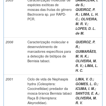
espécies exóticas de
de S.
;
moscas-das-frutas do gênero
QUEIROZ, P.
Bactrocera sp. por RAPD-
R.
;
LIMA, L. H.
PCR.
C.
;
OLIVEIRA,
M. R. V.
;
LOPES, D. L.
de M.
2006
Caracterização molecular e
QUEIROZ, P.
desenvolvimento de
R.
;
marcadores específicos para
GUIMARÃES,
a detecção de biótipos de
M. N. K.
;
Bemisia tabaci.
OLIVEIRA, M.
R. V.
;
LIMA, L.
H. C.
2001
Ciclo de vida de Nephaspis
LIMA, V. O.
;
hydra (Coleoptera:
GOMES, L. O.
;
Coccinellidae) predador da
ICUMA, I. M.
;
mosca-branca Bemisia tabaci
SANTOS, E. A.
;
Raça B (Hemiptera:
OLIVEIRA, M.
Aleyrodidae).
R. V.