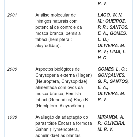
R. V.
2001
Análise molecular de
LAGO, W. N.
inimigos naturais com
M.
;
QUEIROZ,
potencial de controle da
P. R.
;
SANTOS,
mosca-branca, bemisia
E. A.
;
GOMES,
tabaci (hemiptera :
L. O.
;
aleyrodidae).
OLIVEIRA, M.
R. V.
;
LIMA, L.
H. C.
2000
Aspectos biológicos de
GOMES, L. O.
;
Chrysoperla externa (Hagen)
GONÇALVES,
(Neuroptera, Chrysopidae)
G. P.
;
SANTOS,
alimentada com ovos da
E. A.
;
mosca-branca, Bemisia
OLIVEIRA, M.
tabaci (Gennadius) Raça B
R. V.
(Hemiptera, Aleyrodidae).
1998
Avaliação da adaptação do
MIRANDA, A.
parasitóide Encarsia formosa
P.
;
OLIVEIRA,
Gahan (Hymenoptera,
M. R. V.
aphelinidae) às plantas