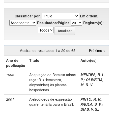
Classificar por:
Em ordem:
Resultados/Página
Registro(s):
Mostrando resultados 1 a 20 de 65
Próximo >
Ano de
Título
Autor(es)
publicação
1998
Adaptação de Bemisia tabaci
MENDES, B. L.
raça "B" (Hemiptera,
P.
;
OLIVEIRA,
aleyrodidae) às plantas
M. R. V.
hospedeiras.
2001
Aleirodídeos de expressão
PINTO, R. R.
;
quarentenária para o Brasil.
PAULA, S. V.
;
DIAS, V. S.
;