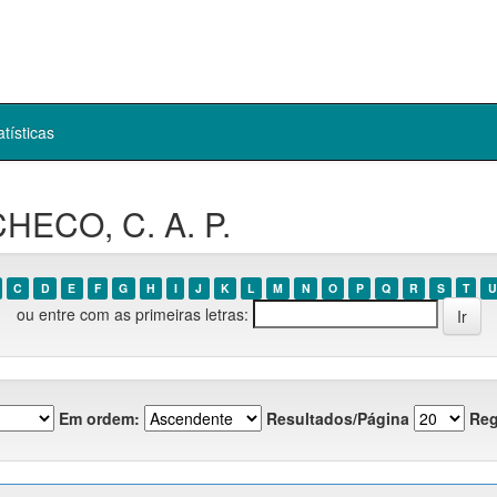
atísticas
HECO, C. A. P.
C
D
E
F
G
H
I
J
K
L
M
N
O
P
Q
R
S
T
U
ou entre com as primeiras letras:
Em ordem:
Resultados/Página
Reg