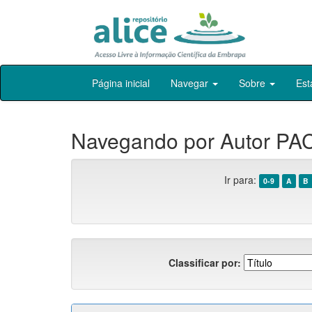
Skip
Página inicial
Navegar
Sobre
Est
navigation
Navegando por Autor PAC
Ir para:
0-9
A
B
Classificar por: