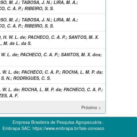
O, M. J.
;
TABOSA, J. N.
;
LIRA, M. A.
;
, C. A. P.
;
RIBEIRO, S. S.
O, M. J.
;
TABOSA, J. N.
;
LIRA, M. A.
;
, C. A. P.
;
RIBEIRO, S. S.
H. W. L. de
;
PACHECO, C. A. P.
;
SANTOS, M. X.
, M. de L. da S.
W. L. de
;
PACHECO, C. A. P.
;
SANTOS, M. X. dos
;
 W. L. de
;
PACHECO, C. A. P.
;
ROCHA, L. M. P. da
;
S. N.
;
RODRIGUES, C. S.
 W. L. de
;
ROCHA, L. M. P. da
;
PACHECO, C. A. P.
;
S, A. F.
Próximo >
Empresa Brasileira de Pesquisa Agropecuária -
Embrapa
SAC:
https://www.embrapa.br/fale-conosco