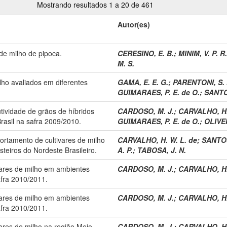
Mostrando resultados 1 a 20 de 461
Autor(es)
 de milho de pipoca.
CERESINO, E. B.
;
MINIM, V. P. R.
M. S.
ho avaliados em diferentes
GAMA, E. E. G.
;
PARENTONI, S. 
GUIMARAES, P. E. de O.
;
SANTO
tividade de grãos de híbridos
CARDOSO, M. J.
;
CARVALHO, H.
rasil na safra 2009/2010.
GUIMARAES, P. E. de O.
;
OLIVEI
ortamento de cultivares de milho
CARVALHO, H. W. L. de
;
SANTOS
teiros do Nordeste Brasileiro.
A. P.
;
TABOSA, J. N.
ivares de milho em ambientes
CARDOSO, M. J.
;
CARVALHO, H.
afra 2010/2011.
ivares de milho em ambientes
CARDOSO, M. J.
;
CARVALHO, H.
afra 2010/2011.
vares de milho na região Meio-
CARDOSO, M. J.
;
CARVALHO, H.