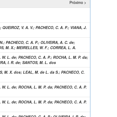
Próximo >
;
QUEIROZ, V. A. V.
;
PACHECO, C. A. P.
;
VIANA, J.
N.
;
PACHECO, C. A. P.
;
OLIVEIRA, A. C. de
;
S, M. X.
;
MEIRELLES, W. F.
;
CORREA, L. A.
 W. L. de
;
PACHECO, C. A. P.
;
ROCHA, L. M. P. da
;
RA, I. R. de
;
SANTOS, M. L. dos
, M. X. dos
;
LEAL, M. de L. da S.
;
PACHECO, C.
 W. L. de
;
ROCHA, L. M. P. da
;
PACHECO, C. A. P.
 W. L. de
;
ROCHA, L. M. P. da
;
PACHECO, C. A. P.
 W. L. de
;
PACHECO, C. A. P.
;
OLIVEIRA, I. R. de
;