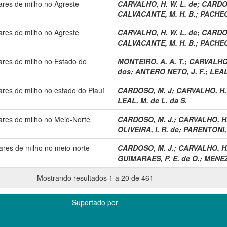
vares de milho no Agreste
CARVALHO, H. W. L. de
;
CARDOS
CALVACANTE, M. H. B.
;
PACHECO
vares de milho no Agreste
CARVALHO, H. W. L. de
;
CARDOS
CALVACANTE, M. H. B.
;
PACHECO
vares de milho no Estado do
MONTEIRO, A. A. T.
;
CARVALHO, 
dos
;
ANTERO NETO, J. F.
;
LEAL
vares de milho no estado do Piauí
CARDOSO, M. J
;
CARVALHO, H. 
LEAL, M. de L. da S.
vares de milho no Meio-Norte
CARDOSO, M. J.
;
CARVALHO, H.
OLIVEIRA, I. R. de
;
PARENTONI, 
vares de milho no meio-norte
CARDOSO, M. J.
;
CARVALHO, H.
GUIMARAES, P. E. de O.
;
MENEZE
Mostrando resultados 1 a 20 de 461
Suportado por