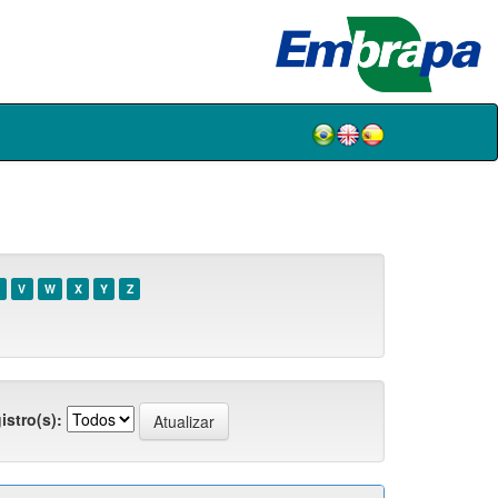
V
W
X
Y
Z
istro(s):