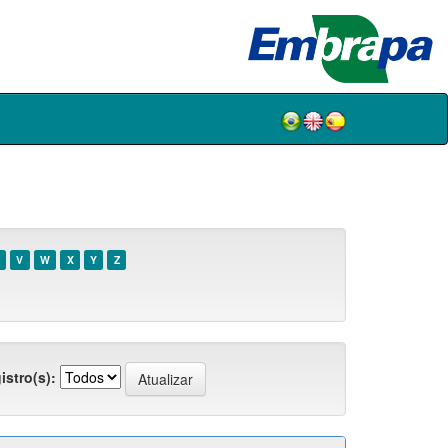
V
W
X
Y
Z
istro(s):