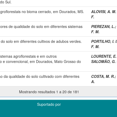
do Sul.
 agroflorestais no bioma cerrado, em Dourados, MS.
ALOVISI, A. M. 
F.
dores de qualidade do solo em diferentes sistemas
PIEREZAN, L.
F. M.
 do solo em diferentes cultivos de adubos verdes.
PORTILHO, I. I
F. M.
istemas agroflorestais e em outros
LOURENTE, E. 
o e convencional, em Dourados, Mato Grosso do
SALOMÃO, G. 
ão da qualidade do solo cultivado com diferentes
COSTA, M. R.
;
A.
Mostrando resultados 1 a 20 de 181
Suportado por