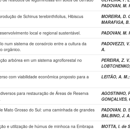
PADOVAN, M. P
odução de Schinus terebinthifolius, Hibiscus
MOREIRA, D. 
MARAFIGA, B.
desenvolvimento local e regional sustentável.
PADOVAN, M. P
olo num sistema de consórcio entre a cultura da
PADOVEZZI, V.
o orgânico.
A.
etação arbórea em um sistema agroflorestal no
PEREIRA, Z. V.
LOBTCHENKO, 
iverso com viabilidade econômica proposto para a
LEITÃO, A. M.
iodiversos para restauração de Áreas de Reserva
AGOSTINHO, P
.
GONÇALVES, C.
de Mato Grosso do Sul: uma caminhada de grandes
PADOVAN, D. S
BALBINO, J. A
ução e utilização de húmus de minhoca na Embrapa
MOTTA, I. de S