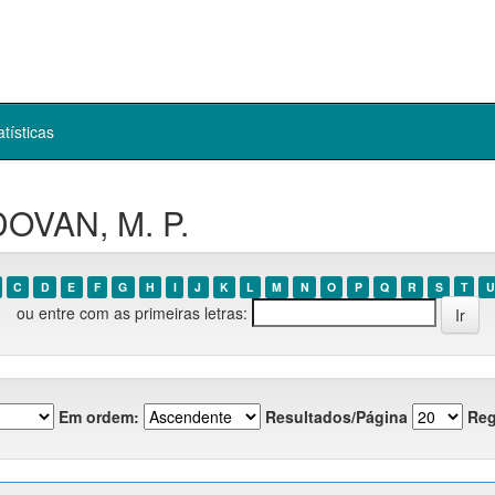
atísticas
DOVAN, M. P.
C
D
E
F
G
H
I
J
K
L
M
N
O
P
Q
R
S
T
U
ou entre com as primeiras letras:
Em ordem:
Resultados/Página
Reg