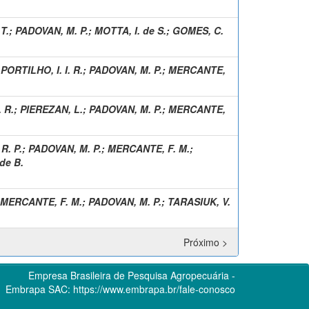
T.
;
PADOVAN, M. P.
;
MOTTA, I. de S.
;
GOMES, C.
;
PORTILHO, I. I. R.
;
PADOVAN, M. P.
;
MERCANTE,
. R.
;
PIEREZAN, L.
;
PADOVAN, M. P.
;
MERCANTE,
R. P.
;
PADOVAN, M. P.
;
MERCANTE, F. M.
;
de B.
MERCANTE, F. M.
;
PADOVAN, M. P.
;
TARASIUK, V.
Próximo >
Empresa Brasileira de Pesquisa Agropecuária -
Embrapa
SAC:
https://www.embrapa.br/fale-conosco