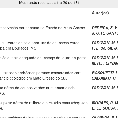
Mostrando resultados 1 a 20 de 181
Autor(es)
preservação permanente no Estado de Mato Grosso
PEREIRA, Z. V.
J. C. P.
;
SANTOS
cultivares de soja para fins de adubação verde,
PADOVAN, M. P
gica em Dourados, MS
F. L. de
;
SILVA,
estádio mais adequado de manejo do feijão-de-porco
PADOVAN, M. P
M. R.
;
FERNAND
eguminosas herbáceas perenes consorciadas com
BOSQUETTI, L.
nejo ecológico em Mato Grosso do Sul.
SALOMÃO, G. 
rte aérea de adubos verdes num sistema sob
PADOVAN, M. P
MS.
a parte aérea do milheto e o estádio mais adequado
MORAES, R. M
e.
L. C.
;
SOUSA, M
o de resíduos de leguminosas em solos de cerrado
OLIVEIRA, F. L