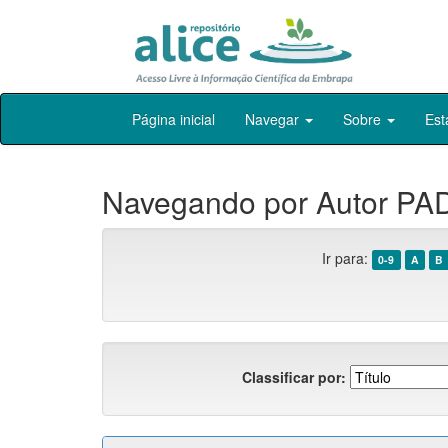
Skip
Página inicial
Navegar
Sobre
Est
navigation
Navegando por Autor PA
Ir para:
0-9
A
B
Classificar por: