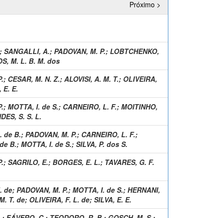
Próximo >
;
SANGALLI, A.
;
PADOVAN, M. P.
;
LOBTCHENKO,
, M. L. B. M. dos
.
;
CESAR, M. N. Z.
;
ALOVISI, A. M. T.
;
OLIVEIRA,
 E. E.
.
;
MOTTA, I. de S.
;
CARNEIRO, L. F.
;
MOITINHO,
ES, S. S. L.
 de B.
;
PADOVAN, M. P.
;
CARNEIRO, L. F.
;
de B.
;
MOTTA, I. de S.
;
SILVA, P. dos S.
.
;
SAGRILO, E.
;
BORGES, E. L.
;
TAVARES, G. F.
. de
;
PADOVAN, M. P.
;
MOTTA, I. de S.
;
HERNANI,
. T. de
;
OLIVEIRA, F. L. de
;
SILVA, E. E.
.
;
FÁVERO, C.
;
TEODORO, R. B.
;
GOSCH, M. S.
;