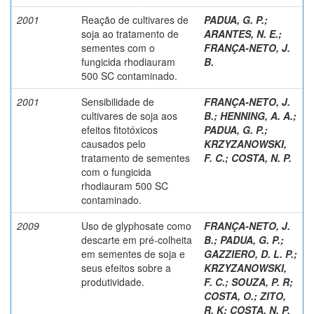
2001
Reação de cultivares de
PADUA, G. P.
;
soja ao tratamento de
ARANTES, N. E.
;
sementes com o
FRANÇA-NETO, J.
fungicida rhodiauram
B.
500 SC contaminado.
2001
Sensibilidade de
FRANÇA-NETO, J.
cultivares de soja aos
B.
;
HENNING, A. A.
;
efeitos fitotóxicos
PADUA, G. P.
;
causados pelo
KRZYZANOWSKI,
tratamento de sementes
F. C.
;
COSTA, N. P.
com o fungicida
rhodiauram 500 SC
contaminado.
2009
Uso de glyphosate como
FRANÇA-NETO, J.
descarte em pré-colheita
B.
;
PADUA, G. P.
;
em sementes de soja e
GAZZIERO, D. L. P.
;
seus efeitos sobre a
KRZYZANOWSKI,
produtividade.
F. C.
;
SOUZA, P. R
;
COSTA, O.
;
ZITO,
R. K
;
COSTA, N. P.