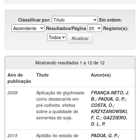
Classificar por:
Em ordem:
Resultados/Página
Registro(s):
Mostrando resultados 1 a 12 de 12
Ano de
Título
Autor(es)
publicação
2009
Aplicação de glyphosate
FRANÇA-NETO, J.
como dessecante em
B.
;
PADUA, G. P.
;
pré-colheita: efeitos
COSTA, O.
;
sobre a qualidade de
KRZYZANOWSKI,
sementes de soja.
F. C.
;
GAZZIERO,
D. L. P.
2015
Aptidão do estado de
PADUA, G. P.
;