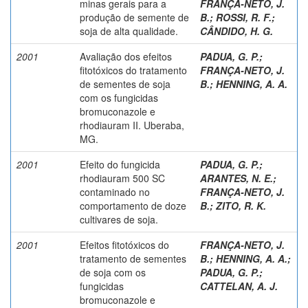
minas gerais para a
FRANÇA-NETO, J.
produção de semente de
B.
;
ROSSI, R. F.
;
soja de alta qualidade.
CÂNDIDO, H. G.
2001
Avaliação dos efeitos
PADUA, G. P.
;
fitotóxicos do tratamento
FRANÇA-NETO, J.
de sementes de soja
B.
;
HENNING, A. A.
com os fungicidas
bromuconazole e
rhodiauram II. Uberaba,
MG.
2001
Efeito do fungicida
PADUA, G. P.
;
rhodiauram 500 SC
ARANTES, N. E.
;
contaminado no
FRANÇA-NETO, J.
comportamento de doze
B.
;
ZITO, R. K.
cultivares de soja.
2001
Efeitos fitotóxicos do
FRANÇA-NETO, J.
tratamento de sementes
B.
;
HENNING, A. A.
;
de soja com os
PADUA, G. P.
;
fungicidas
CATTELAN, A. J.
bromuconazole e