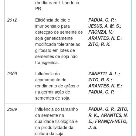
rhodiauram I. Londrina,
PR.
2012
Eficiência de bio e
PADUA, G. P.
;
imunoensaio para
JESUS, A. M. S.
;
detecção de semente de
FRONZA, V.
;
soja geneticamente
ARANTES, N. E.
;
modificada tolerante ao
ZITO, R. K.
glifosato em lotes de
sementes de soja não
transgênica.
2009
Influência do
ZANETTI, A. L.
;
acamamento do
ZITO, R. K.
;
rendimento de grãos e
ARANTES, N. E.
;
na germinação de
PADUA, G. P.
sementes de soja.
2009
Influência do tamanho
PADUA, G. P.
;
ZITO,
da semente na
R. K.
;
ARANTES, N.
qualidade fisiológica e
E.
;
FRANÇA-NETO,
na produtividade da
J. B.
cultura da soja.