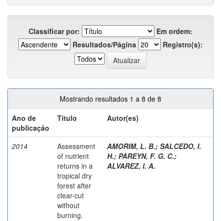
Classificar por:
Em ordem:
Resultados/Página
Registro(s):
Mostrando resultados 1 a 8 de 8
Ano de
Título
Autor(es)
publicação
2014
Assessment
AMORIM, L. B.
;
SALCEDO, I.
of nutrient
H.
;
PAREYN, F. G. C.
;
returns in a
ALVAREZ, I. A.
tropical dry
forest after
clear-cut
without
burning.