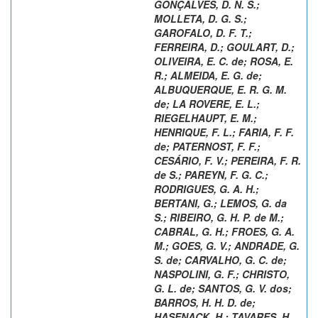
GONÇALVES, D. N. S.
;
MOLLETA, D. G. S.
;
GAROFALO, D. F. T.
;
FERREIRA, D.
;
GOULART, D.
;
OLIVEIRA, E. C. de
;
ROSA, E.
R.
;
ALMEIDA, E. G. de
;
ALBUQUERQUE, E. R. G. M.
de
;
LA ROVERE, E. L.
;
RIEGELHAUPT, E. M.
;
HENRIQUE, F. L.
;
FARIA, F. F.
de
;
PATERNOST, F. F.
;
CESÁRIO, F. V.
;
PEREIRA, F. R.
de S.
;
PAREYN, F. G. C.
;
RODRIGUES, G. A. H.
;
BERTANI, G.
;
LEMOS, G. da
S.
;
RIBEIRO, G. H. P. de M.
;
CABRAL, G. H.
;
FROES, G. A.
M.
;
GOES, G. V.
;
ANDRADE, G.
S. de
;
CARVALHO, G. C. de
;
NASPOLINI, G. F.
;
CHRISTO,
G. L. de
;
SANTOS, G. V. dos
;
BARROS, H. H. D. de
;
HASENACK, H.
;
TAVARES, H.