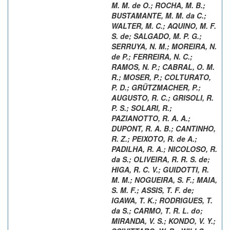
M. M. de O.
;
ROCHA, M. B.
;
BUSTAMANTE, M. M. da C.
;
WALTER, M. C.
;
AQUINO, M. F.
S. de
;
SALGADO, M. P. G.
;
SERRUYA, N. M.
;
MOREIRA, N.
de P.
;
FERREIRA, N. C.
;
RAMOS, N. P.
;
CABRAL, O. M.
R.
;
MOSER, P.
;
COLTURATO,
P. D.
;
GRÜTZMACHER, P.
;
AUGUSTO, R. C.
;
GRISOLI, R.
P. S.
;
SOLARI, R.
;
PAZIANOTTO, R. A. A.
;
DUPONT, R. A. B.
;
CANTINHO,
R. Z.
;
PEIXOTO, R. de A.
;
PADILHA, R. A.
;
NICOLOSO, R.
da S.
;
OLIVEIRA, R. R. S. de
;
HIGA, R. C. V.
;
GUIDOTTI, R.
M. M.
;
NOGUEIRA, S. F.
;
MAIA,
S. M. F.
;
ASSIS, T. F. de
;
IGAWA, T. K.
;
RODRIGUES, T.
da S.
;
CARMO, T. R. L. do
;
MIRANDA, V. S.
;
KONDO, V. Y.
;