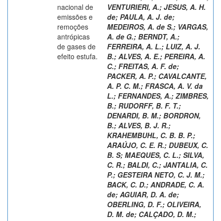
nacional de
VENTURIERI, A.
;
JESUS, A. H.
emissões e
de
;
PAULA, A. J. de
;
remoções
MEDEIROS, A. de S.
;
VARGAS,
antrópicas
A. de G.
;
BERNDT, A.
;
de gases de
FERREIRA, A. L.
;
LUIZ, A. J.
efeito estufa.
B.
;
ALVES, A. E.
;
PEREIRA, A.
C.
;
FREITAS, A. F. de
;
PACKER, A. P.
;
CAVALCANTE,
A. P. C. M.
;
FRASCA, A. V. da
L.
;
FERNANDES, A.
;
ZIMBRES,
B.
;
RUDORFF, B. F. T.
;
DENARDI, B. M.
;
BORDRON,
B.
;
ALVES, B. J. R.
;
KRAHEMBUHL, C. B. B. P.
;
ARAÚJO, C. E. R.
;
DUBEUX, C.
B. S
;
MAEQUES, C. L.
;
SILVA,
C. R.
;
BALDI, C.
;
JANTALIA, C.
P.
;
GESTEIRA NETO, C. J. M.
;
BACK, C. D.
;
ANDRADE, C. A.
de
;
AGUIAR, D. A. de
;
OBERLING, D. F.
;
OLIVEIRA,
D. M. de
;
CALÇADO, D. M.
;