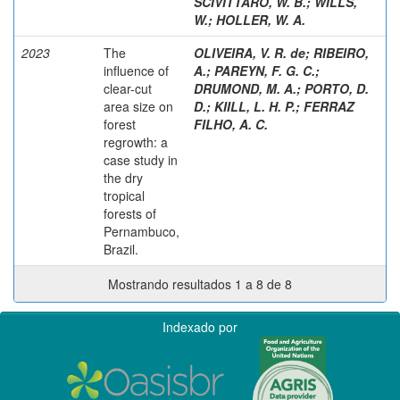
SCIVITTARO, W. B.
;
WILLS,
W.
;
HOLLER, W. A.
2023
The
OLIVEIRA, V. R. de
;
RIBEIRO,
influence of
A.
;
PAREYN, F. G. C.
;
clear-cut
DRUMOND, M. A.
;
PORTO, D.
area size on
D.
;
KIILL, L. H. P.
;
FERRAZ
forest
FILHO, A. C.
regrowth: a
case study in
the dry
tropical
forests of
Pernambuco,
Brazil.
Mostrando resultados 1 a 8 de 8
Indexado por