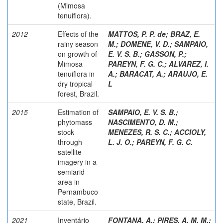
(Mimosa
tenuiflora).
2012
Effects of the
MATTOS, P. P. de
;
BRAZ, E.
rainy season
M.
;
DOMENE, V. D.
;
SAMPAIO,
on growth of
E. V. S. B.
;
GASSON, P.
;
Mimosa
PAREYN, F. G. C.
;
ALVAREZ, I.
tenuiflora in
A.
;
BARACAT, A.
;
ARAUJO, E.
dry tropical
L
forest, Brazil.
2015
Estimation of
SAMPAIO, E. V. S. B.
;
phytomass
NASCIMENTO, D. M.
;
stock
MENEZES, R. S. C.
;
ACCIOLY,
through
L. J. O.
;
PAREYN, F. G. C.
satellite
imagery in a
semiarid
area in
Pernambuco
state, Brazil.
2021
Inventário
FONTANA, A.
;
PIRES, A. M. M.
;