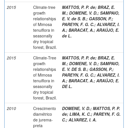
2015
Climate-tree
MATTOS, P. P. de
;
BRAZ, E.
growth
M.
;
DOMENE, V. D.
;
SAMPAIO,
relationships
E. V. de S. B.
;
GASSON, P.
;
of Mimosa
PAREYN, F. G. C.
;
ALVAREZ, I.
tenuiflora in
A.
;
BARACAT, A.
;
ARAÚJO, E.
seasonally
de L.
dry tropical
forest, Brazil.
2015
Climate-Tree
MATTOS, P. P. de
;
BRAZ, E.
growth
M.
;
DOMENE, V. D.
;
SAMPAIO,
relationships
E. V. DE S. B.
;
GASSON, P.
;
of Mimosa
PAREYN, F. G. C.
;
ALVAREZ, I.
tenuiflora in
A.
;
BARACAT, A.
;
ARAÚJO, E.
seasonally
DE L.
dry tropical
forest, Brazil.
2010
Crescimento
DOMENE, V. D.
;
MATTOS, P. P.
diamétrico
de
;
LIMA, K. C.
;
PAREYN, F. G.
de jurema-
C.
;
ALVAREZ, I. A.
preta