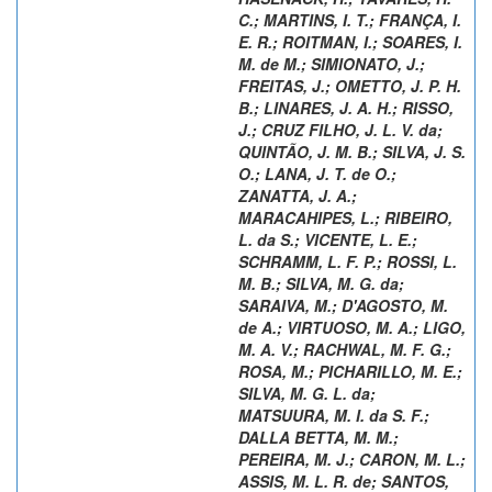
C.
;
MARTINS, I. T.
;
FRANÇA, I.
E. R.
;
ROITMAN, I.
;
SOARES, I.
M. de M.
;
SIMIONATO, J.
;
FREITAS, J.
;
OMETTO, J. P. H.
B.
;
LINARES, J. A. H.
;
RISSO,
J.
;
CRUZ FILHO, J. L. V. da
;
QUINTÃO, J. M. B.
;
SILVA, J. S.
O.
;
LANA, J. T. de O.
;
ZANATTA, J. A.
;
MARACAHIPES, L.
;
RIBEIRO,
L. da S.
;
VICENTE, L. E.
;
SCHRAMM, L. F. P.
;
ROSSI, L.
M. B.
;
SILVA, M. G. da
;
SARAIVA, M.
;
D'AGOSTO, M.
de A.
;
VIRTUOSO, M. A.
;
LIGO,
M. A. V.
;
RACHWAL, M. F. G.
;
ROSA, M.
;
PICHARILLO, M. E.
;
SILVA, M. G. L. da
;
MATSUURA, M. I. da S. F.
;
DALLA BETTA, M. M.
;
PEREIRA, M. J.
;
CARON, M. L.
;
ASSIS, M. L. R. de
;
SANTOS,