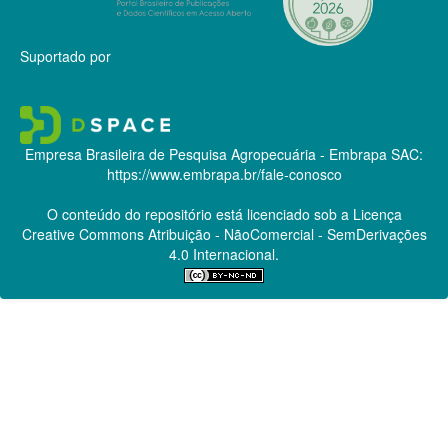
Suportado por
Empresa Brasileira de Pesquisa Agropecuária - Embrapa
SAC:
https://www.embrapa.br/fale-conosco
O conteúdo do repositório está licenciado sob a Licença
Creative Commons
Atribuição - NãoComercial - SemDerivações
4.0 Internacional.