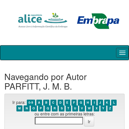
Skip
navigation
Navegando por Autor
PARFITT, J. M. B.
Ir para:
0-9
A
B
C
D
E
F
G
H
I
J
K
L
M
N
O
P
Q
R
S
T
U
V
W
X
Y
Z
ou entre com as primeiras letras: