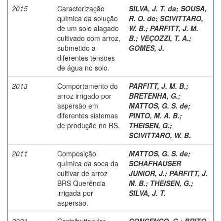
2015
Caracterização
SILVA, J. T. da
;
SOUSA,
química da solução
R. O. de
;
SCIVITTARO,
de um solo alagado
W. B.
;
PARFITT, J. M.
cultivado com arroz,
B.
;
VEÇOZZI, T. A.
;
submetido a
GOMES, J.
diferentes tensões
de água no solo.
2013
Comportamento do
PARFITT, J. M. B.
;
arroz irrigado por
BRETENHA, G.
;
aspersão em
MATTOS, G. S. de
;
diferentes sistemas
PINTO, M. A. B.
;
de produção no RS.
THEISEN, G.
;
SCIVITTARO, W. B.
2011
Composição
MATTOS, G. S. de
;
química da soca da
SCHAFHAUSER
cultivar de arroz
JUNIOR, J.
;
PARFITT, J.
BRS Querência
M. B.
;
THEISEN, G.
;
irrigada por
SILVA, J. T.
aspersão.
2021
Contribution for
CONCENÇO, G.
;
BRITO,