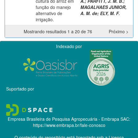
cultura do arroz em
A.
;
PARFITT, J. M. B.
;
função do manejo
MAGALHAES JUNIOR,
alternativo de
A. M. de
;
ELY, M. F.
irrigação.
Mostrando resultados 1 a 20 de 76
Próximo >
Indexado por
Suportado por
Empresa Brasileira de Pesquisa Agropecuária - Embrapa
SAC:
https://www.embrapa.br/fale-conosco
O conteúdo do repositório está licenciado sob a Licença