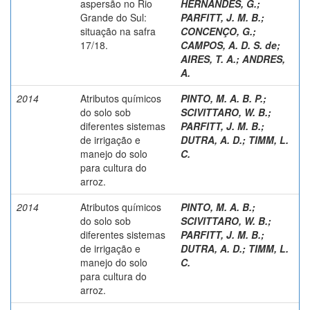
aspersão no Rio
HERNANDES, G.
;
Grande do Sul:
PARFITT, J. M. B.
;
situação na safra
CONCENÇO, G.
;
17/18.
CAMPOS, A. D. S. de
;
AIRES, T. A.
;
ANDRES,
A.
2014
Atributos químicos
PINTO, M. A. B. P.
;
do solo sob
SCIVITTARO, W. B.
;
diferentes sistemas
PARFITT, J. M. B.
;
de irrigação e
DUTRA, A. D.
;
TIMM, L.
manejo do solo
C.
para cultura do
arroz.
2014
Atributos químicos
PINTO, M. A. B.
;
do solo sob
SCIVITTARO, W. B.
;
diferentes sistemas
PARFITT, J. M. B.
;
de irrigação e
DUTRA, A. D.
;
TIMM, L.
manejo do solo
C.
para cultura do
arroz.