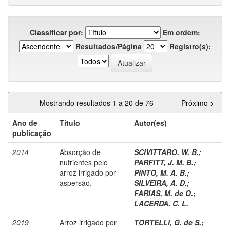
Classificar por:
Em ordem:
Resultados/Página
Registro(s):
Mostrando resultados 1 a 20 de 76
Próximo >
Ano de
Título
Autor(es)
publicação
2014
Absorção de
SCIVITTARO, W. B.
;
nutrientes pelo
PARFITT, J. M. B.
;
arroz irrigado por
PINTO, M. A. B.
;
aspersão.
SILVEIRA, A. D.
;
FARIAS, M. de O.
;
LACERDA, C. L.
2019
Arroz irrigado por
TORTELLI, G. de S.
;