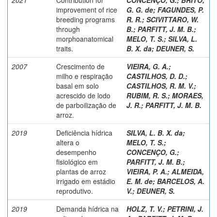
improvement of rice
G. G. de
;
FAGUNDES, P.
breeding programs
R. R.
;
SCIVITTARO, W.
through
B.
;
PARFITT, J. M. B.
;
morphoanatomical
MELO, T. S.
;
SILVA, L.
traits.
B. X. da
;
DEUNER, S.
2007
Crescimento de
VIEIRA, G. A.
;
milho e respiração
CASTILHOS, D. D.
;
basal em solo
CASTILHOS, R. M. V.
;
acrescido de lodo
RUBIM, R. S.
;
MORAES,
de parboilização de
J. R.
;
PARFITT, J. M. B.
arroz.
2019
Deficiência hídrica
SILVA, L. B. X. da
;
altera o
MELO, T. S.
;
desempenho
CONCENÇO, G.
;
fisiológico em
PARFITT, J. M. B.
;
plantas de arroz
VIEIRA, P. A.
;
ALMEIDA,
irrigado em estádio
E. M. de
;
BARCELOS, A.
reprodutivo.
V.
;
DEUNER, S.
2019
Demanda hídrica na
HOLZ, T. V.
;
PETRINI, J.