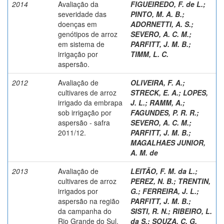
2014
Avaliação da
FIGUEIREDO, F. de L.
;
severidade das
PINTO, M. A. B.
;
doenças em
ADORNETTI, A. S.
;
genótipos de arroz
SEVERO, A. C. M.
;
em sistema de
PARFITT, J. M. B.
;
irrigação por
TIMM, L. C.
aspersão.
2012
Avaliação de
OLIVEIRA, F. A.
;
cultivares de arroz
STRECK, E. A.
;
LOPES,
irrigado da embrapa
J. L.
;
RAMM, A.
;
sob irrigação por
FAGUNDES, P. R. R.
;
aspersão - safra
SEVERO, A. C. M.
;
2011/12.
PARFITT, J. M. B.
;
MAGALHAES JUNIOR,
A. M. de
2013
Avaliação de
LEITÃO, F. M. da L.
;
cultivares de arroz
PEREZ, N. B.
;
TRENTIN,
irrigados por
G.
;
FERREIRA, J. L.
;
aspersão na região
PARFITT, J. M. B.
;
da campanha do
SISTI, R. N.
;
RIBEIRO, L.
Rio Grande do Sul.
da S.
;
SOUZA, C. G.