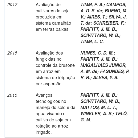
2017
Avaliação de
TIMM, P. A.
;
CAMPOS,
cultivares de soja
A. D. S. de
;
BUENO, M.
produzida em
V.
;
AIRES, T.
;
SILVA, J.
sistema camalhão
T. da
;
SCHREIBER, F.
;
em terras baixas.
PARFITT, J. M. B.
;
SCIVITTARO, W. B.
;
TIMM, L. C.
2015
Avaliação dos
NUNES, C. D. M.
;
fungicidas no
PARFITT, J. M. B.
;
controle da brusone
MAGALHAES JUNIOR,
em arroz em
A. M. de
;
FAGUNDES, P.
sistema de irrigação
R. R.
;
ALVES, Y. S.
por aspersão.
2015
Avanços
PARFITT, J. M. B.
;
tecnológicos no
SCIVITTARO, W. B.
;
manejo do solo e da
MATTOS, M. L. T.
;
água visando o
WINKLER, A. S.
;
TELÓ,
cultivo de soja em
G. M.
rotação ao arroz
irrigado.