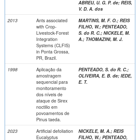
ABREU, U. G. P. de
;
REIS,
V. D. A. dos
2013
Ants associated
MARTINS, M. F. O.
;
REIS
with Crop-
FILHO, W.
;
PENTEADO,
Livestock-Forest
S. do R. C.
;
NICKELE, M.
Integration
A.
;
THOMAZINI, M. J.
Systems (CLFIS)
in Ponta Grossa,
PR, Brazil.
1998
Aplicação da
PENTEADO, S. do R. C.
;
amostragem
OLIVEIRA, E. B. de
;
IEDE,
sequencial para
E. T.
monitoramento
dos níveis de
ataque de Sirex
noctilio em
povoamentos de
Pinus taeda.
2023
Artificial defoliation
NICKELE, M. A.
;
REIS
Eucalyptus
FILHO, W.
;
PENTEADO,