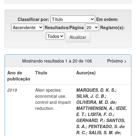
Classificar por:
Em ordem:
Resultados/Página
Registro(s):
Mostrando resultados 1 a 20 de 106
Próximo >
Ano de
Título
Autor(es)
publicação
2019
Alien species:
MARQUES, D. K. S.
;
economical use,
SILVA, J. C. B.
;
control and impact
OLIVEIRA, M. D. de
;
reduction.
MATTHIENSEN, A.
;
IEDE,
E. T.
;
LISITA, F. O.
;
GERHARD, P.
;
SANTOS,
S. A.
;
PENTEADO, S. do
R. C.
;
SALIS, S. M. de
;