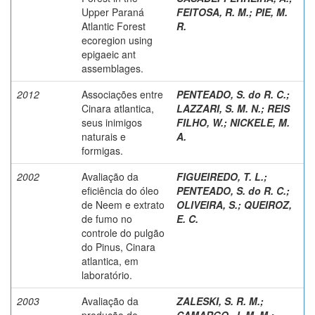
Upper Paraná
FEITOSA, R. M.
;
PIE, M.
Atlantic Forest
R.
ecoregion using
epigaeic ant
assemblages.
2012
Associações entre
PENTEADO, S. do R. C.
;
Cinara atlantica,
LAZZARI, S. M. N.
;
REIS
seus inimigos
FILHO, W.
;
NICKELE, M.
naturais e
A.
formigas.
2002
Avaliação da
FIGUEIREDO, T. L.
;
eficiência do óleo
PENTEADO, S. do R. C.
;
de Neem e extrato
OLIVEIRA, S.
;
QUEIROZ,
de fumo no
E. C.
controle do pulgão
do Pinus, Cinara
atlantica, em
laboratório.
2003
Avaliação da
ZALESKI, S. R. M.
;
produção de
CAMARGO, J. M. M.
;