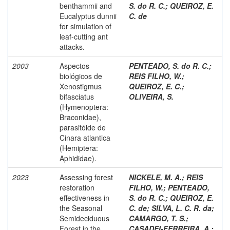
benthammii and
S. do R. C.
;
QUEIROZ, E.
Eucalyptus dunnii
C. de
for simulation of
leaf-cutting ant
attacks.
2003
Aspectos
PENTEADO, S. do R. C.
;
biológicos de
REIS FILHO, W.
;
Xenostigmus
QUEIROZ, E. C.
;
bifasciatus
OLIVEIRA, S.
(Hymenoptera:
Braconidae),
parasitóide de
Cinara atlantica
(Hemiptera:
Aphididae).
2023
Assessing forest
NICKELE, M. A.
;
REIS
restoration
FILHO, W.
;
PENTEADO,
effectiveness in
S. do R. C.
;
QUEIROZ, E.
the Seasonal
C. de
;
SILVA, L. C. R. da
;
Semideciduous
CAMARGO, T. S.
;
Forest in the
CASADEI-FERREIRA, A.
;