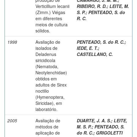
Verticillium lecanii
RIBEIRO, R. D.
;
LEITE, M.
(Zimm.) Viégas
S. P.
;
PENTEADO, S. do
em diferentes
R. C.
meios de cultura
sólidos.
1998
Avaliação de
PENTEADO, S. do R. C.
;
isolados de
IEDE, E. T.
;
Deladenus
CASTELLANO, C.
siricidicola
(Nematoda,
Neotylenchidae)
obtidos em
adultos de Sirex
noctilio
(Hymenoptera,
Siricidae), em
laboratório.
2005
Avaliação de
DUARTE, J. A. S.
;
LEITE,
métodos de
M. S. P.
;
PENTEADO, S.
aplicação de
do R. C.
;
GRIGOLETTI