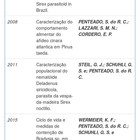
Sirex parasitoid in
Brazil.
2008
Caracterização do
PENTEADO, S. do R. C.
;
comportamento
LAZZARI, S. M. N.
;
alimentar do
CORDERO, E. P.
afídeo cinara
atlantica em Pinus
taeda.
2011
Caracterização
STEIL, G. J.
;
SCHUHLI, G.
populacional do
S. e
;
PENTEADO, S. do R.
nematóide
C.
Deladenus
siricidicola,
parasita da vespa-
da-madeira Sirex
noctilio.
2015
Ciclo de vida e
WERMEIER, K. F.
;
medidas de
PENTEADO, S. do R. C.
;
contenção de
SCHUHLI, G. S. e
Bradysia sp. em