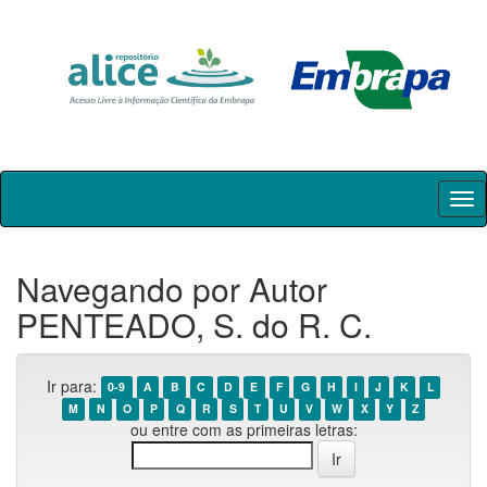
Skip
navigation
Navegando por Autor
PENTEADO, S. do R. C.
Ir para:
0-9
A
B
C
D
E
F
G
H
I
J
K
L
M
N
O
P
Q
R
S
T
U
V
W
X
Y
Z
ou entre com as primeiras letras: