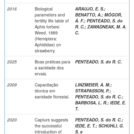
2016
Biological
ARAUJO, E. S.
;
parameters and
BENATTO, A.
;
MÓGOR,
fertility life table of
Á. F.
;
PENTEADO, S. do
Aphis forbesi
R. C.
;
ZAWADNEAK, M. A.
Weed, 1889
C.
(Hemiptera:
Aphididae) on
strawberry.
2025
Boas práticas para
PENTEADO, S. do R. C.
a sanidade dos
ervais.
2009
Capacitação
LINZMEIER, A. M.
;
técnica em
STRAPASSON, P.
;
sanidade florestal.
PENTEADO, S. do R. C.
;
BARBOSA, L. R.
;
IEDE, E.
T.
2020
Capture suggests
PENTEADO, S. do R. C.
;
the successful
IEDE, E. T.
;
SCHUHLI, G.
introduction of
S. e