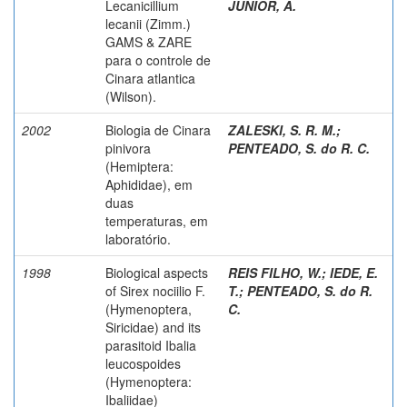
Lecanicillium
JUNIOR, A.
lecanii (Zimm.)
GAMS & ZARE
para o controle de
Cinara atlantica
(Wilson).
2002
Biologia de Cinara
ZALESKI, S. R. M.
;
pinivora
PENTEADO, S. do R. C.
(Hemiptera:
Aphididae), em
duas
temperaturas, em
laboratório.
1998
Biological aspects
REIS FILHO, W.
;
IEDE, E.
of Sirex nociilio F.
T.
;
PENTEADO, S. do R.
(Hymenoptera,
C.
Siricidae) and its
parasitoid Ibalia
leucospoides
(Hymenoptera:
Ibaliidae)