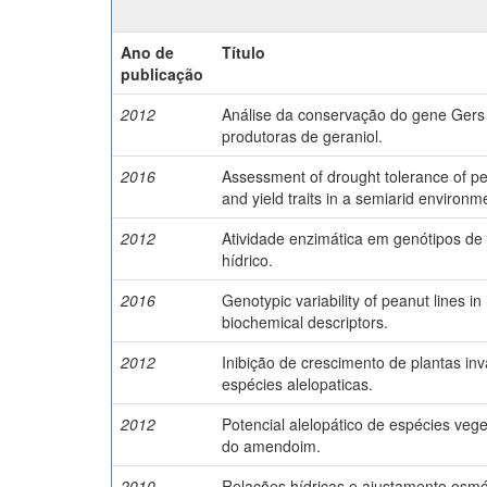
Ano de
Título
publicação
2012
Análise da conservação do gene Gers
produtoras de geraniol.
2016
Assessment of drought tolerance of pe
and yield traits in a semiarid environm
2012
Atividade enzimática em genótipos de
hídrico.
2016
Genotypic variability of peanut lines i
biochemical descriptors.
2012
Inibição de crescimento de plantas i
espécies alelopaticas.
2012
Potencial alelopático de espécies veg
do amendoim.
2010
Relações hídricas e ajustamento osm