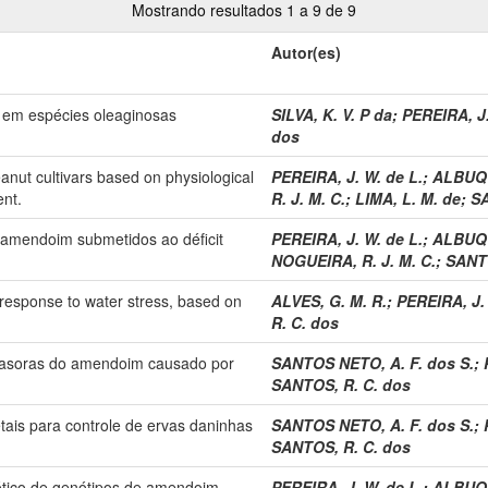
Mostrando resultados 1 a 9 de 9
Autor(es)
 em espécies oleaginosas
SILVA, K. V. P da
;
PEREIRA, J.
dos
anut cultivars based on physiological
PEREIRA, J. W. de L.
;
ALBUQU
ent.
R. J. M. C.
;
LIMA, L. M. de
;
SA
 amendoim submetidos ao déficit
PEREIRA, J. W. de L.
;
ALBUQU
NOGUEIRA, R. J. M. C.
;
SANTO
n response to water stress, based on
ALVES, G. M. R.
;
PEREIRA, J. 
R. C. dos
nvasoras do amendoim causado por
SANTOS NETO, A. F. dos S.
;
SANTOS, R. C. dos
etais para controle de ervas daninhas
SANTOS NETO, A. F. dos S.
;
SANTOS, R. C. dos
ótico de genótipos de amendoim
PEREIRA, J. W. de L.
;
ALBUQU