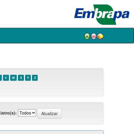
V
W
X
Y
Z
istro(s):