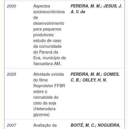
2000
Aspectos
PEREIRA, M. M.
;
JESUS, J.
socioeconômicos
A. V. de
de
desenvolvimento
para pequenos
produtores:
estudo de caso
da comunidade
do Paraná da
Eva, município de
Itacoatiara-AM.
2025
Atividade ovicida
PEREIRA, M. M.
;
GOMES,
do filme
C. B.
;
OXLEY, H. N.
fitoprotetor FFBR
sobre o
nematoide do
cisto da soja
(Heterodera
glycines)
2007
Avaliação da
BOITÉ, M. C.
;
NOGUEIRA,