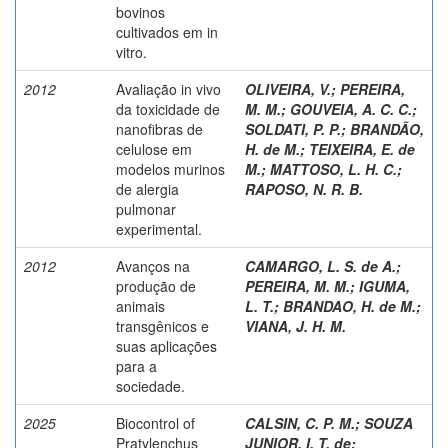
bovinos
cultivados em in
vitro.
2012
Avaliação in vivo
OLIVEIRA, V.
;
PEREIRA,
da toxicidade de
M. M.
;
GOUVEIA, A. C. C.
;
nanofibras de
SOLDATI, P. P.
;
BRANDÃO,
celulose em
H. de M.
;
TEIXEIRA, E. de
modelos murinos
M.
;
MATTOSO, L. H. C.
;
de alergia
RAPOSO, N. R. B.
pulmonar
experimental.
2012
Avanços na
CAMARGO, L. S. de A.
;
produção de
PEREIRA, M. M.
;
IGUMA,
animais
L. T.
;
BRANDAO, H. de M.
;
transgênicos e
VIANA, J. H. M.
suas aplicações
para a
sociedade.
2025
Biocontrol of
CALSIN, C. P. M.
;
SOUZA
Pratylenchus
JUNIOR, I. T. de
;