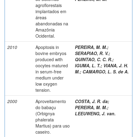
agroflorestais
implantados em
áreas
abandonadas na
Amazônia
Ocidental.
2010
Apoptosis in
PEREIRA, M. M.
;
bovine embryos
SERAPIAO, R. V.
;
produced with
QUINTAO, C. C. R.
;
oocytes matured
IGUMA, L. T.
;
VIANA, J. H.
in serum-free
M.
;
CAMARGO, L. S. de A.
medium under
low oxygen
tension.
2000
Aproveitamento
COSTA, J. R. da
;
do babaçu
PEREIRA, M. M.
;
(Orbignya
LEEUWENG, J. van.
phalerata
Martius) para uso
caseiro.