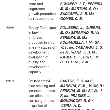
zeae and
SCHAFER, J. T.
;
PEREIRA,
sugarcane
M. M.
;
MARTINS, S. O.
;
growth promotion
BACCARIN, A. B. M.
;
by rhizobacteria.
GOMES, C. B.
2008
Biopsy Technique
POLISSENI, J.
;
GUERRA,
in bovine
M. O.
;
SERAPIÃO, R. V.
;
embryos
PEREIRA, M. M.
;
produced in vitro
FOLHADELLA, I. M.
;
SA,
at early stages of
W. F. de
;
CAMARGO, L. S.
development:
de A.
;
VIANA, J. H. M.
;
evaluation of
IGUMA, L. T.
;
BOITÉ, M.
quality and
C.
;
PETERS, V. M.
development
capacity.
2013
Brilliant cresyl
SANTOS, E. C. da S.
;
blue staining and
MADEIRA, E. M.
;
MION, B.
;
incubation media
PEREIRA, M. M.
;
SILVA, J.
can affect the
F. da
;
PRADIEÉ, J.
;
cortical granules
MONDADORI, R. G.
;
migration of
VIEIRA, A. D.
;