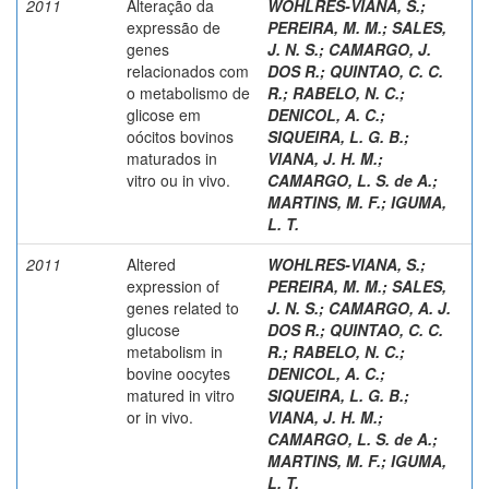
2011
Alteração da
WOHLRES-VIANA, S.
;
expressão de
PEREIRA, M. M.
;
SALES,
genes
J. N. S.
;
CAMARGO, J.
relacionados com
DOS R.
;
QUINTAO, C. C.
o metabolismo de
R.
;
RABELO, N. C.
;
glicose em
DENICOL, A. C.
;
oócitos bovinos
SIQUEIRA, L. G. B.
;
maturados in
VIANA, J. H. M.
;
vitro ou in vivo.
CAMARGO, L. S. de A.
;
MARTINS, M. F.
;
IGUMA,
L. T.
2011
Altered
WOHLRES-VIANA, S.
;
expression of
PEREIRA, M. M.
;
SALES,
genes related to
J. N. S.
;
CAMARGO, A. J.
glucose
DOS R.
;
QUINTAO, C. C.
metabolism in
R.
;
RABELO, N. C.
;
bovine oocytes
DENICOL, A. C.
;
matured in vitro
SIQUEIRA, L. G. B.
;
or in vivo.
VIANA, J. H. M.
;
CAMARGO, L. S. de A.
;
MARTINS, M. F.
;
IGUMA,
L. T.