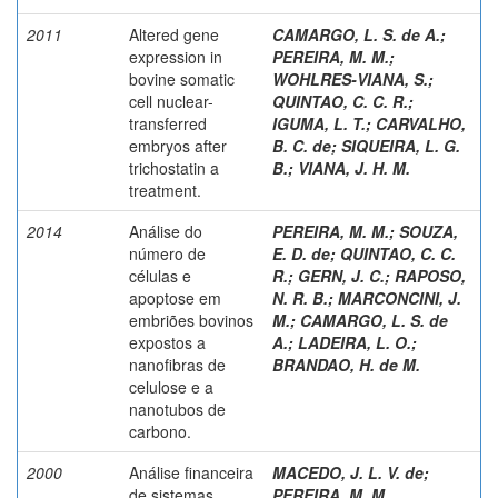
2011
Altered gene
CAMARGO, L. S. de A.
;
expression in
PEREIRA, M. M.
;
bovine somatic
WOHLRES-VIANA, S.
;
cell nuclear-
QUINTAO, C. C. R.
;
transferred
IGUMA, L. T.
;
CARVALHO,
embryos after
B. C. de
;
SIQUEIRA, L. G.
trichostatin a
B.
;
VIANA, J. H. M.
treatment.
2014
Análise do
PEREIRA, M. M.
;
SOUZA,
número de
E. D. de
;
QUINTAO, C. C.
células e
R.
;
GERN, J. C.
;
RAPOSO,
apoptose em
N. R. B.
;
MARCONCINI, J.
embriões bovinos
M.
;
CAMARGO, L. S. de
expostos a
A.
;
LADEIRA, L. O.
;
nanofibras de
BRANDAO, H. de M.
celulose e a
nanotubos de
carbono.
2000
Análise financeira
MACEDO, J. L. V. de
;
de sistemas
PEREIRA, M. M.