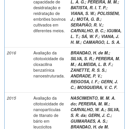
capacidade de
L. A. G.
;
PEREIRA, M. M.
;
desidratação e
BATISTA, R. I. T. P.
;
reidratação de
VIANA, S. W.
;
POLISSENI,
embriões bovinos
J.
;
MOTA, G. B.
;
cultivados em
SERAPIÃO, R. V.
;
diferentes meios.
CARVALHO, B. C.
;
IGUMA,
L. T.
;
SÁ, W. F.
;
VIANA, J.
H. M.
;
CAMARGO, L. S. A.
2016
Avaliação da
BRANDAO, H. de M.
;
citotoxicidade da
SILVA, S. R.
;
PEREIRA, M.
cloxacilina
M.
;
ALMEIDA, L. B. F.
;
benzatínica
ZANETTE, R. S. S.
;
nanoestruturada.
ANDRADE, P. V.
;
REIGOSA, I. F.
;
GERN, J.
C.
;
MOSQUEIRA, V. C. F.
2015
Avaliação da
NASCIMENTO, M. M. A.
citotoxicidade de
do
;
PEREIRA, M. M.
;
nanopartículas
CARVALHO, W. A.
;
SILVA,
de titanato de
S. R. da
;
GERN, J. C.
;
bário em
GUIMARAES, A. S.
;
leucócitos
BRANDAO, H. de M.