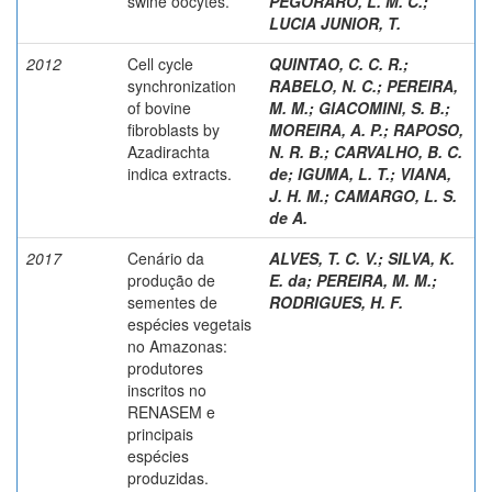
swine oocytes.
PEGORARO, L. M. C.
;
LUCIA JUNIOR, T.
2012
Cell cycle
QUINTAO, C. C. R.
;
synchronization
RABELO, N. C.
;
PEREIRA,
of bovine
M. M.
;
GIACOMINI, S. B.
;
fibroblasts by
MOREIRA, A. P.
;
RAPOSO,
Azadirachta
N. R. B.
;
CARVALHO, B. C.
indica extracts.
de
;
IGUMA, L. T.
;
VIANA,
J. H. M.
;
CAMARGO, L. S.
de A.
2017
Cenário da
ALVES, T. C. V.
;
SILVA, K.
produção de
E. da
;
PEREIRA, M. M.
;
sementes de
RODRIGUES, H. F.
espécies vegetais
no Amazonas:
produtores
inscritos no
RENASEM e
principais
espécies
produzidas.