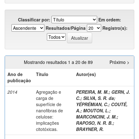
Classificar por:
Em ordem:
Resultados/Página
Registro(s):
Mostrando resultados 1 a 20 de 89
Próximo >
Ano de
Título
Autor(es)
publicação
2014
Agregação e
PEREIRA, M. M.
;
GERN, J.
carga de
C.
;
SILVA, S. R. da
;
superfície de
YÉPRÉMIAN, C.
;
COUTÉ,
nanofibras de
A.
;
MOUTON, L.
;
celulose:
MARCONCINI, J. M.
;
implicações
RAPOSO, N. R. B.
;
citotóxicas.
BRAYNER, R.