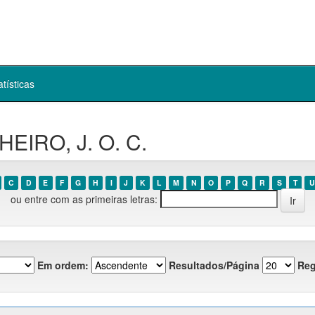
atísticas
HEIRO, J. O. C.
C
D
E
F
G
H
I
J
K
L
M
N
O
P
Q
R
S
T
U
ou entre com as primeiras letras:
Em ordem:
Resultados/Página
Reg