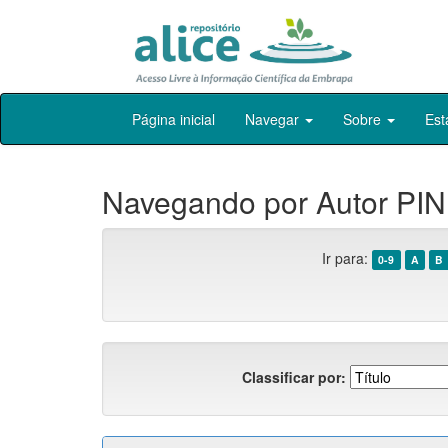
Skip
Página inicial
Navegar
Sobre
Est
navigation
Navegando por Autor PIN
Ir para:
0-9
A
B
Classificar por: