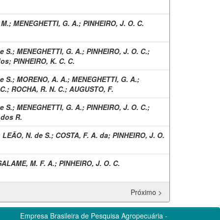
 M.
;
MENEGHETTI, G. A.
;
PINHEIRO, J. O. C.
e S.
;
MENEGHETTI, G. A.
;
PINHEIRO, J. O. C.
;
dos
;
PINHEIRO, K. C. C.
e S.
;
MORENO, A. A.
;
MENEGHETTI, G. A.
;
 C.
;
ROCHA, R. N. C.
;
AUGUSTO, F.
e S.
;
MENEGHETTI, G. A.
;
PINHEIRO, J. O. C.
;
dos R.
;
LEÃO, N. de S.
;
COSTA, F. A. da
;
PINHEIRO, J. O.
SALAME, M. F. A.
;
PINHEIRO, J. O. C.
Próximo >
Empresa Brasileira de Pesquisa Agropecuária -