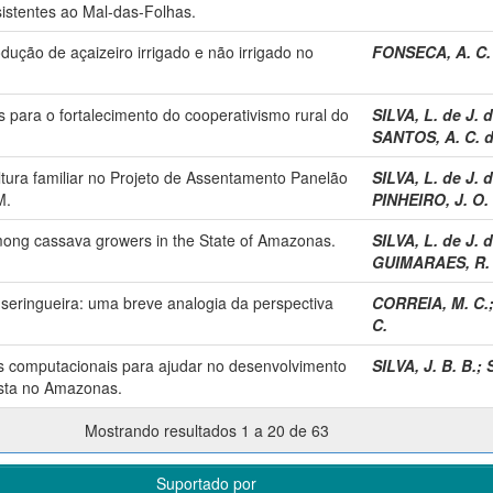
sistentes ao Mal-das-Folhas.
dução de açaizeiro irrigado e não irrigado no
FONSECA, A. C.
 para o fortalecimento do cooperativismo rural do
SILVA, L. de J. d
SANTOS, A. C. 
tura familiar no Projeto de Assentamento Panelão
SILVA, L. de J. d
M.
PINHEIRO, J. O.
mong cassava growers in the State of Amazonas.
SILVA, L. de J. d
GUIMARAES, R. 
da seringueira: uma breve analogia da perspectiva
CORREIA, M. C.
C.
s computacionais para ajudar no desenvolvimento
SILVA, J. B. B.
;
esta no Amazonas.
Mostrando resultados 1 a 20 de 63
Suportado por