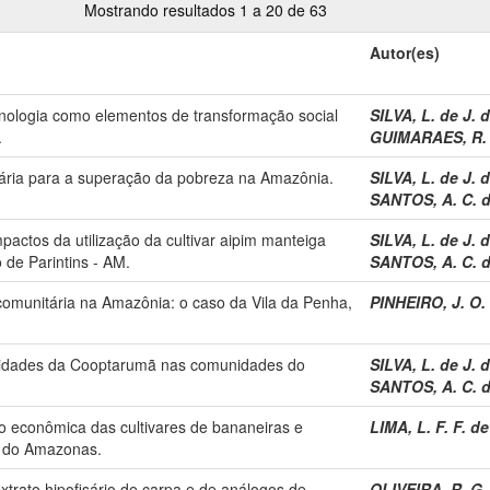
Mostrando resultados 1 a 20 de 63
Autor(es)
nologia como elementos de transformação social
SILVA, L. de J. d
.
GUIMARAES, R. 
uária para a superação da pobreza na Amazônia.
SILVA, L. de J. d
SANTOS, A. C. 
pactos da utilização da cultivar aipim manteiga
SILVA, L. de J. d
o de Parintins - AM.
SANTOS, A. C. 
 comunitária na Amazônia: o caso da Vila da Penha,
PINHEIRO, J. O.
rtunidades da Cooptarumã nas comunidades do
SILVA, L. de J. d
SANTOS, A. C. 
ão econômica das cultivares de bananeiras e
LIMA, L. F. F. de
o do Amazonas.
xtrato hipofisário de carpa e de análogos de
OLIVEIRA, R. G.