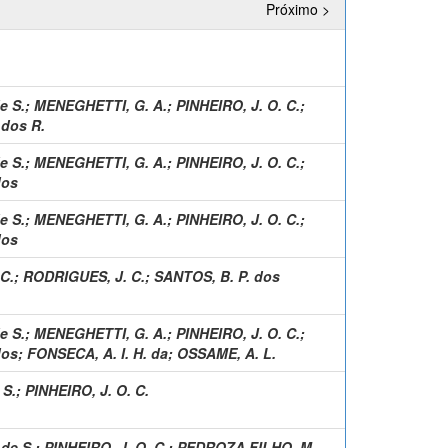
Próximo >
e S.
;
MENEGHETTI, G. A.
;
PINHEIRO, J. O. C.
;
dos R.
e S.
;
MENEGHETTI, G. A.
;
PINHEIRO, J. O. C.
;
dos
e S.
;
MENEGHETTI, G. A.
;
PINHEIRO, J. O. C.
;
dos
 C.
;
RODRIGUES, J. C.
;
SANTOS, B. P. dos
e S.
;
MENEGHETTI, G. A.
;
PINHEIRO, J. O. C.
;
dos
;
FONSECA, A. I. H. da
;
OSSAME, A. L.
 S.
;
PINHEIRO, J. O. C.
 de S.
;
PINHEIRO, J. O. C.
;
PEDROZA FILHO, M.