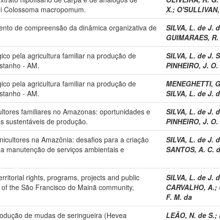
ui Colossoma macropomum.
X.
;
O'SULLIVAN, 
mento de compreensão da dinâmica organizativa de
SILVA, L. de J. d
GUIMARAES, R. 
co pela agricultura familiar na produção de
SILVA, L. de J. S
stanho - AM.
PINHEIRO, J. O.
co pela agricultura familiar na produção de
MENEGHETTI, G.
stanho - AM.
SILVA, L. de J. d
ultores familiares no Amazonas: oportunidades e
SILVA, L. de J. d
as sustentáveis de produção.
PINHEIRO, J. O.
icultores na Amazônia: desafios para a criação
SILVA, L. de J. d
o a manutenção de serviços ambientais e
SANTOS, A. C. 
rritorial rights, programs, projects and public
SILVA, L. de J. d
se of the São Francisco do Mainã community,
CARVALHO, A.
;
F. M. da
rodução de mudas de seringueira (Hevea
LEÃO, N. de S.
;