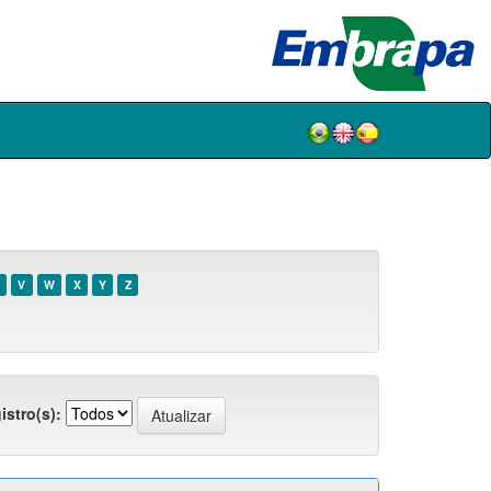
V
W
X
Y
Z
istro(s):