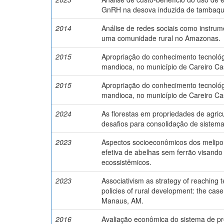
GnRH na desova induzida de tambaq
2014
Análise de redes sociais como instru
uma comunidade rural no Amazonas.
2015
Apropriação do conhecimento tecnológi
mandioca, no município de Careiro Ca
2015
Apropriação do conhecimento tecnológi
mandioca, no município de Careiro Ca
2024
As florestas em propriedades de agric
desafios para consolidação de sistem
2023
Aspectos socioeconômicos dos melipon
efetiva de abelhas sem ferrão visand
ecossistêmicos.
2023
Associativism as strategy of reaching te
policies of rural development: the ca
Manaus, AM.
2016
Avaliação econômica do sistema de p