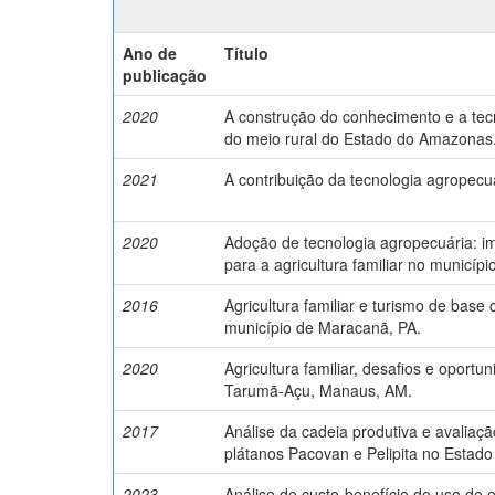
Ano de
Título
publicação
2020
A construção do conhecimento e a tec
do meio rural do Estado do Amazonas
2021
A contribuição da tecnologia agropec
2020
Adoção de tecnologia agropecuária: im
para a agricultura familiar no municípi
2016
Agricultura familiar e turismo de base
município de Maracanã, PA.
2020
Agricultura familiar, desafios e opo
Tarumã-Açu, Manaus, AM.
2017
Análise da cadeia produtiva e avaliaç
plátanos Pacovan e Pelipita no Estad
2023
Análise de custo-benefício do uso de e