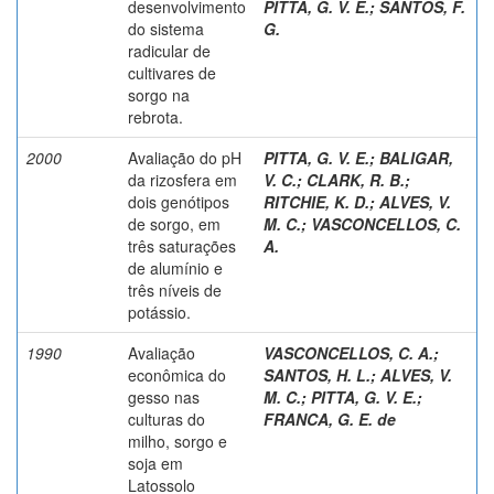
desenvolvimento
PITTA, G. V. E.
;
SANTOS, F.
do sistema
G.
radicular de
cultivares de
sorgo na
rebrota.
2000
Avaliação do pH
PITTA, G. V. E.
;
BALIGAR,
da rizosfera em
V. C.
;
CLARK, R. B.
;
dois genótipos
RITCHIE, K. D.
;
ALVES, V.
de sorgo, em
M. C.
;
VASCONCELLOS, C.
três saturações
A.
de alumínio e
três níveis de
potássio.
1990
Avaliação
VASCONCELLOS, C. A.
;
econômica do
SANTOS, H. L.
;
ALVES, V.
gesso nas
M. C.
;
PITTA, G. V. E.
;
culturas do
FRANCA, G. E. de
milho, sorgo e
soja em
Latossolo