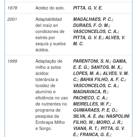
1978
Acidez do solo.
PITTA, G. V. E.
2001
Adaptabilidad
MAGALHAES, P. C.
;
del maíz en
DURAES, F. O. M.
;
condiciones de
VASCONCELOS, C. A.
;
estrés por
PITTA, G. V. E.
;
ALVES, V.
sequía y suelos
M. C.
ácidos.
1999
Adaptação de
PARENTONI, S. N.
;
GAMA,
milho a solos
E. E. G.
;
SANTOS, M. X.
;
ácidos:
LOPES, M. A.
;
ALVES, V. M.
tolerância a
C.
;
BAHIA FILHO, A. F. C.
;
toxidez de
VASCONCELOS, C. A.
;
alumínio e
MAGNAVACA, R.
;
eficiência no uso
PACHECO, C. A.
;
de nutrientes no
MEIRELLES, W. F.
;
programa de
GUIMARAES, P. E. O.
;
pesquisa da
SILVA, A. E. da
;
NASPOLINI
Embrapa Milho
FILHO, W.
;
MORO, J. R.
;
e Sorgo.
VIANA, R. T.
;
PITTA, G. V.
E.
;
FRANCA, G. E.
;