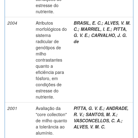
estresse do
nutriente.
2004
Atributos
BRASIL, E. C.
;
ALVES, V. M.
morfológicos do
C.
;
MARRIEL, I. E.
;
PITTA,
sistema
G. V. E.
;
CARVALHO, J. G.
radicular de
de
genótipos de
milho
contrastantes
quanto a
eficiência para
fósforo, em
condições de
estresse do
nutriente.
2001
Avaliação da
PITTA, G. V. E.
;
ANDRADE,
"core collection"
R. V.
;
SANTOS, M. X.
;
de milho quanto
VASCONCELLOS, C. A.
;
a tolerância ao
ALVES, V. M. C.
alumínio.