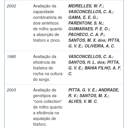
2002
Avaliação da
MEIRELLES, W. F.
;
capacidade
VASCONCELLOS, C. A.
;
combinatória de
GAMA, E, E, G.
;
dois sintéticos
PARENTONI, S. N.
;
de milho quanto
GUIMARAES, P. E. O.
;
a absorção de
PACHECO, C. A. P.
;
fósforo e zinco.
SANTOS, M. X. dos
;
PITTA,
G. V. E.
;
OLIVEIRA, A. C.
1980
Avaliação da
VASCONCELLOS, C. A.
;
eficiência de
SANTOS, H. L. dos
;
PITTA,
fosfatos de
G. V. E.
;
BAHIA FILHO, A. F.
rocha na cultura
C.
do sorgo.
2003
Avaliação de
PITTA, G. V. E.
;
ANDRADE,
genótipos da
R. V.
;
SANTOS, M. X.
;
"core collection"
ALVES, V. M. C.
de milho quanto
a eficiência na
aquisição de
fósforo.