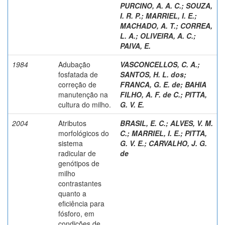
PURCINO, A. A. C.
;
SOUZA,
I. R. P.
;
MARRIEL, I. E.
;
MACHADO, A. T.
;
CORREA,
L. A.
;
OLIVEIRA, A. C.
;
PAIVA, E.
1984
Adubação
VASCONCELLOS, C. A.
;
fosfatada de
SANTOS, H. L. dos
;
correção de
FRANCA, G. E. de
;
BAHIA
manutenção na
FILHO, A. F. de C.
;
PITTA,
cultura do milho.
G. V. E.
2004
Atributos
BRASIL, E. C.
;
ALVES, V. M.
morfológicos do
C.
;
MARRIEL, I. E.
;
PITTA,
sistema
G. V. E.
;
CARVALHO, J. G.
radicular de
de
genótipos de
milho
contrastantes
quanto a
eficiência para
fósforo, em
condições de