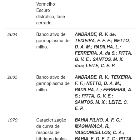
Vermelho
Escuro
distrófico, fase
cerrado.
2004
Banco ativo de
ANDRADE, R. V. de
;
germoplasma de
TEIXEIRA, F. F. F.
;
NETTO,
milho.
D. A. M.
;
PADILHA, L.
;
FERREIRA, A. da S.
;
PITTA,
G. V. E.
;
SANTOS, M. X.
dos
;
LEITE, C. E. P.
2005
Banco ativo de
ANDRADE, R. V.
;
TEIXEIRA,
germoplasma de
F. F.
;
NETTO, D. A. M.
;
milho.
PADILHA, L.
;
FERREIRA, A.
S.
;
PITTA, G. V. E.
;
SANTOS, M. X.
;
LEITE, C.
E. P.
1979
Caracterização
BAHIA FILHO, A. F. C.
;
de curva de
MAGNAVACA, R.
;
resposta de
VASCONCELLOS, C. A.
;
híbridos duplos
BAHIA, F. G. F. T. C.
;
PITTA,