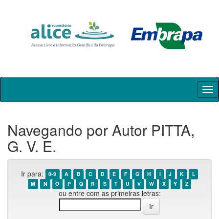
Skip
navigation
Navegando por Autor PITTA,
G. V. E.
Ir para:
0-9
A
B
C
D
E
F
G
H
I
J
K
L
M
N
O
P
Q
R
S
T
U
V
W
X
Y
Z
ou entre com as primeiras letras: