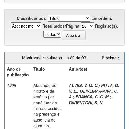
Classificar por:
Em ordem:
Resultados/Página
Registro(s):
Mostrando resultados 1 a 20 de 93
Próximo >
Ano de
Título
Autor(es)
publicação
1998
Absorção de
ALVES, V. M. C.
;
PITTA, G.
nitrato e de
V. E.
;
OLIVEIRA-PAIVA, C.
amônio por
A.
;
FRANCA, C. C. M.
;
genótipos de
PARENTONI, S. N.
milho crescidos
na presença e
ausência de
alumínio.