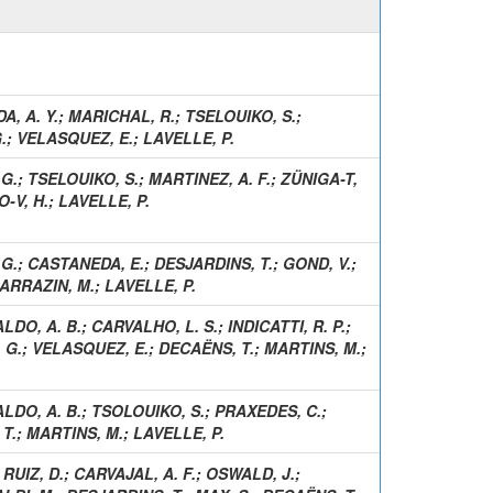
A, A. Y.
;
MARICHAL, R.
;
TSELOUIKO, S.
;
.
;
VELASQUEZ, E.
;
LAVELLE, P.
G.
;
TSELOUIKO, S.
;
MARTINEZ, A. F.
;
ZÜNIGA-T,
-V, H.
;
LAVELLE, P.
G.
;
CASTANEDA, E.
;
DESJARDINS, T.
;
GOND, V.
;
ARRAZIN, M.
;
LAVELLE, P.
LDO, A. B.
;
CARVALHO, L. S.
;
INDICATTI, R. P.
;
 G.
;
VELASQUEZ, E.
;
DECAËNS, T.
;
MARTINS, M.
;
LDO, A. B.
;
TSOLOUIKO, S.
;
PRAXEDES, C.
;
T.
;
MARTINS, M.
;
LAVELLE, P.
;
RUIZ, D.
;
CARVAJAL, A. F.
;
OSWALD, J.
;