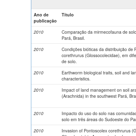
Ano de
Título
publicação
2010
Comparação da mirmecofauna de solo
Pará, Brasil.
2010
Condições bióticas da distribuição de
corethrurus (Glossocolecidae), em dife
de solo.
2010
Earthworm biological traits, soil and l
characteristics.
2010
Impact of land management on soil a
(Arachnida) in the southwest Pará, Braz
2010
Impacto do uso do solo nas comunida
solo em três áreas do Sudoeste do Pará
2010
Invasion of Pontoscolex corethrurus (