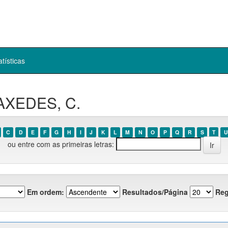
atísticas
RAXEDES, C.
C
D
E
F
G
H
I
J
K
L
M
N
O
P
Q
R
S
T
U
ou entre com as primeiras letras:
Em ordem:
Resultados/Página
Reg