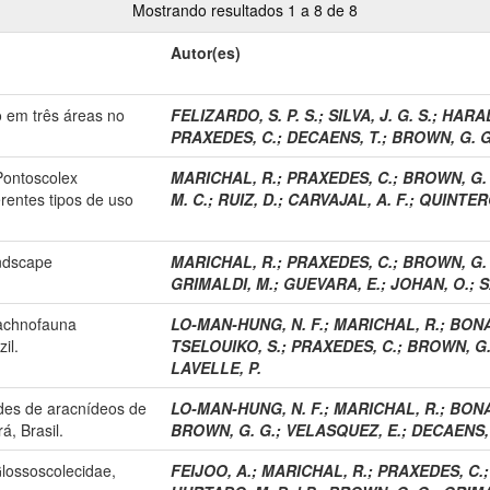
Mostrando resultados 1 a 8 de 8
Autor(es)
 em três áreas no
FELIZARDO, S. P. S.
;
SILVA, J. G. S.
;
HARAD
PRAXEDES, C.
;
DECAENS, T.
;
BROWN, G. G
 Pontoscolex
MARICHAL, R.
;
PRAXEDES, C.
;
BROWN, G. 
rentes tipos de uso
M. C.
;
RUIZ, D.
;
CARVAJAL, A. F.
;
QUINTERO
andscape
MARICHAL, R.
;
PRAXEDES, C.
;
BROWN, G. 
GRIMALDI, M.
;
GUEVARA, E.
;
JOHAN, O.
;
S
rachnofauna
LO-MAN-HUNG, N. F.
;
MARICHAL, R.
;
BONA
il.
TSELOUIKO, S.
;
PRAXEDES, C.
;
BROWN, G.
LAVELLE, P.
des de aracnídeos de
LO-MAN-HUNG, N. F.
;
MARICHAL, R.
;
BONA
, Brasil.
BROWN, G. G.
;
VELASQUEZ, E.
;
DECAENS, 
Glossoscolecidae,
FEIJOO, A.
;
MARICHAL, R.
;
PRAXEDES, C.