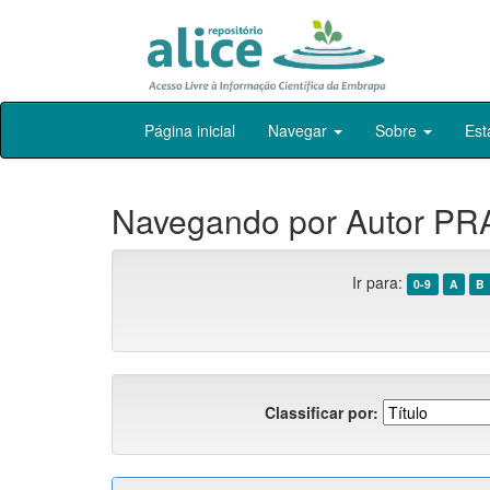
Skip
Página inicial
Navegar
Sobre
Est
navigation
Navegando por Autor P
Ir para:
0-9
A
B
Classificar por: