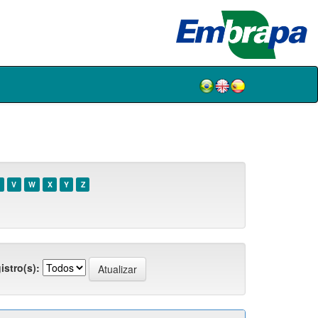
V
W
X
Y
Z
istro(s):