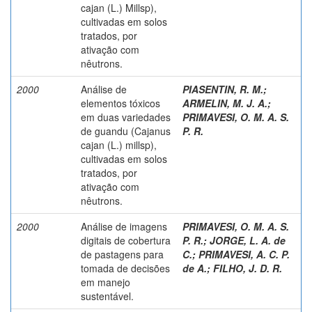
cajan (L.) Millsp),
cultivadas em solos
tratados, por
ativação com
nêutrons.
2000
Análise de
PIASENTIN, R. M.
;
elementos tóxicos
ARMELIN, M. J. A.
;
em duas variedades
PRIMAVESI, O. M. A. S.
de guandu (Cajanus
P. R.
cajan (L.) millsp),
cultivadas em solos
tratados, por
ativação com
nêutrons.
2000
Análise de imagens
PRIMAVESI, O. M. A. S.
digitais de cobertura
P. R.
;
JORGE, L. A. de
de pastagens para
C.
;
PRIMAVESI, A. C. P.
tomada de decisões
de A.
;
FILHO, J. D. R.
em manejo
sustentável.