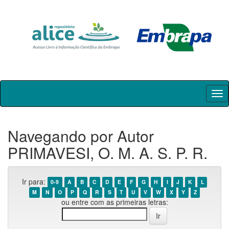
Skip
navigation
Navegando por Autor
PRIMAVESI, O. M. A. S. P. R.
Ir para:
0-9
A
B
C
D
E
F
G
H
I
J
K
L
M
N
O
P
Q
R
S
T
U
V
W
X
Y
Z
ou entre com as primeiras letras: