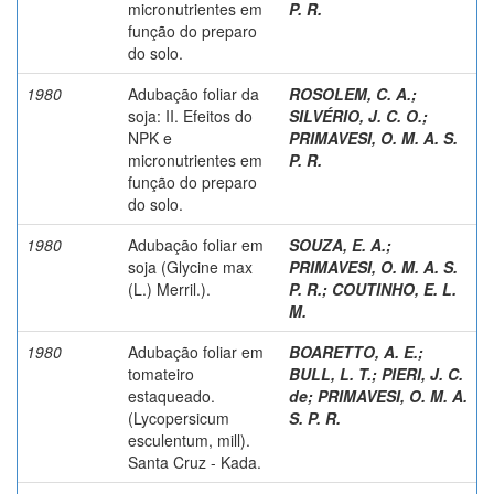
micronutrientes em
P. R.
função do preparo
do solo.
1980
Adubação foliar da
ROSOLEM, C. A.
;
soja: II. Efeitos do
SILVÉRIO, J. C. O.
;
NPK e
PRIMAVESI, O. M. A. S.
micronutrientes em
P. R.
função do preparo
do solo.
1980
Adubação foliar em
SOUZA, E. A.
;
soja (Glycine max
PRIMAVESI, O. M. A. S.
(L.) Merril.).
P. R.
;
COUTINHO, E. L.
M.
1980
Adubação foliar em
BOARETTO, A. E.
;
tomateiro
BULL, L. T.
;
PIERI, J. C.
estaqueado.
de
;
PRIMAVESI, O. M. A.
(Lycopersicum
S. P. R.
esculentum, mill).
Santa Cruz - Kada.