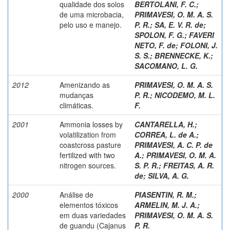
qualidade dos solos
BERTOLANI, F. C.
;
de uma microbacia,
PRIMAVESI, O. M. A. S.
pelo uso e manejo.
P. R.
;
SA, E. V. R. de
;
SPOLON, F. G.
;
FAVERI
NETO, F. de
;
FOLONI, J.
S. S.
;
BRENNECKE, K.
;
SACOMANO, L. G.
2012
Amenizando as
PRIMAVESI, O. M. A. S.
mudanças
P. R.
;
NICODEMO, M. L.
climáticas.
F.
2001
Ammonia losses by
CANTARELLA, H.
;
volatilization from
CORREA, L. de A.
;
coastcross pasture
PRIMAVESI, A. C. P. de
fertilized with two
A.
;
PRIMAVESI, O. M. A.
nitrogen sources.
S. P. R.
;
FREITAS, A. R.
de
;
SILVA, A. G.
2000
Análise de
PIASENTIN, R. M.
;
elementos tóxicos
ARMELIN, M. J. A.
;
em duas variedades
PRIMAVESI, O. M. A. S.
de guandu (Cajanus
P. R.