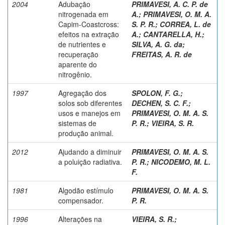
2004
Adubação
PRIMAVESI, A. C. P. de
nitrogenada em
A.
;
PRIMAVESI, O. M. A.
Capim-Coastcross:
S. P. R.
;
CORREA, L. de
efeitos na extração
A.
;
CANTARELLA, H.
;
de nutrientes e
SILVA, A. G. da
;
recuperação
FREITAS, A. R. de
aparente do
nitrogênio.
1997
Agregação dos
SPOLON, F. G.
;
solos sob diferentes
DECHEN, S. C. F.
;
usos e manejos em
PRIMAVESI, O. M. A. S.
sistemas de
P. R.
;
VIEIRA, S. R.
produção animal.
2012
Ajudando a diminuir
PRIMAVESI, O. M. A. S.
a poluição radiativa.
P. R.
;
NICODEMO, M. L.
F.
1981
Algodão estímulo
PRIMAVESI, O. M. A. S.
compensador.
P. R.
1996
Alterações na
VIEIRA, S. R.
;