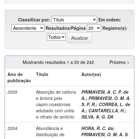
Classificar por:
Em ordem:
Resultados/Página
Registro(s):
Mostrando resultados 1 a 20 de 242
Próximo >
Ano de
Título
Autor(es)
publicação
2005
Absorção de cátions
PRIMAVESI, A. C. P. de
e ânions pelo
A.
;
PRIMAVESI, O. M. A.
capim-coastcross
S. P. R.
;
CORREA, L. de
adubado com uréia
A.
;
CANTARELLA, H.
;
e nitrato de amônio.
SILVA, A. G. DA
2004
Abundância e
HORA, R. C. da
;
distribuição de
PRIMAVESI, O. M. A. S.