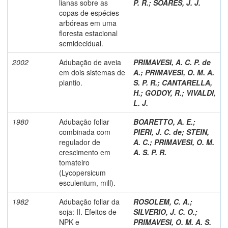
lianas sobre as
P. R.
;
SOARES, J. J.
copas de espécies
arbóreas em uma
floresta estacional
semidecidual.
2002
Adubação de aveia
PRIMAVESI, A. C. P. de
em dois sistemas de
A.
;
PRIMAVESI, O. M. A.
plantio.
S. P. R.
;
CANTARELLA,
H.
;
GODOY, R.
;
VIVALDI,
L. J.
1980
Adubação foliar
BOARETTO, A. E.
;
combinada com
PIERI, J. C. de
;
STEIN,
regulador de
A. C.
;
PRIMAVESI, O. M.
crescimento em
A. S. P. R.
tomateiro
(Lycopersicum
esculentum, mill).
1982
Adubação foliar da
ROSOLEM, C. A.
;
soja: II. Efeitos de
SILVERIO, J. C. O.
;
NPK e
PRIMAVESI, O. M. A. S.