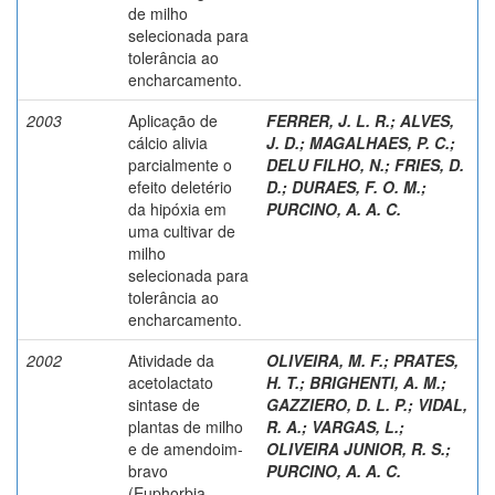
de milho
selecionada para
tolerância ao
encharcamento.
2003
Aplicação de
FERRER, J. L. R.
;
ALVES,
cálcio alivia
J. D.
;
MAGALHAES, P. C.
;
parcialmente o
DELU FILHO, N.
;
FRIES, D.
efeito deletério
D.
;
DURAES, F. O. M.
;
da hipóxia em
PURCINO, A. A. C.
uma cultivar de
milho
selecionada para
tolerância ao
encharcamento.
2002
Atividade da
OLIVEIRA, M. F.
;
PRATES,
acetolactato
H. T.
;
BRIGHENTI, A. M.
;
sintase de
GAZZIERO, D. L. P.
;
VIDAL,
plantas de milho
R. A.
;
VARGAS, L.
;
e de amendoim-
OLIVEIRA JUNIOR, R. S.
;
bravo
PURCINO, A. A. C.
(Euphorbia