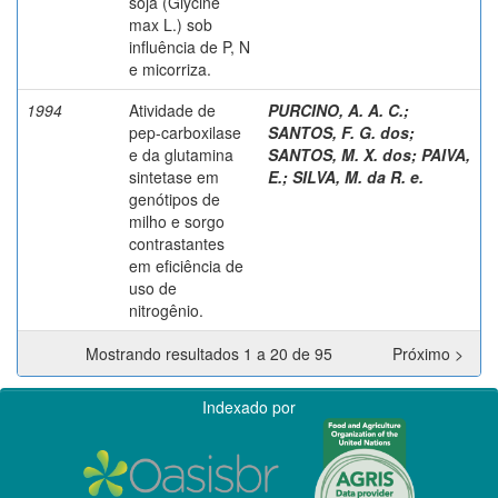
soja (Glycine
max L.) sob
influência de P, N
e micorriza.
1994
Atividade de
PURCINO, A. A. C.
;
pep-carboxilase
SANTOS, F. G. dos
;
e da glutamina
SANTOS, M. X. dos
;
PAIVA,
sintetase em
E.
;
SILVA, M. da R. e.
genótipos de
milho e sorgo
contrastantes
em eficiência de
uso de
nitrogênio.
Mostrando resultados 1 a 20 de 95
Próximo >
Indexado por