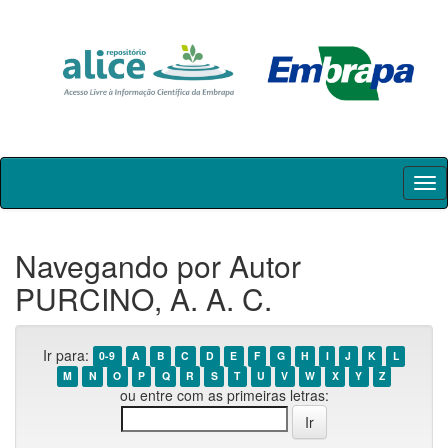
Skip
navigation
Navegando por Autor
PURCINO, A. A. C.
Ir para:
0-9
A
B
C
D
E
F
G
H
I
J
K
L
M
N
O
P
Q
R
S
T
U
V
W
X
Y
Z
ou entre com as primeiras letras: