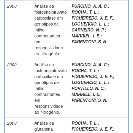
2000
Análise da
PURCINO, A. A. C.
;
fosfoenolpiruvato
ROCHA, T. L.
;
carboxilase em
FIGUEIREDO, J. E. F.
;
genótipos de
LOGUERCIO, L. L.
;
milho
CARNEIRO, N. P.
;
contrastantes
MARRIEL, I. E.
;
em
PARENTONI, S. N.
responsividade
ao nitrogênio.
2000
Análise da
PURCINO, A. A. C.
;
fosfoenolpiruvato
ROCHA, T. L.
;
carboxilase em
FIGUEIREDO, J. E. F.
;
genótipos de
LOGUERCIO, L. L.
;
milho
PORTILLO, N. C.
;
contrastantes
MARRIEL, I. E.
;
em
PARENTONI, S. N.
responsividade
ao nitrogênio.
2000
Análise da
ROCHA, T. L.
;
glutamina
FIGUEIREDO, J. E. F.
;