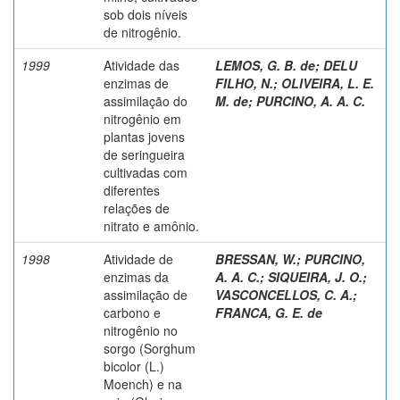
sob dois níveis
de nitrogênio.
1999
Atividade das
LEMOS, G. B. de
;
DELU
enzimas de
FILHO, N.
;
OLIVEIRA, L. E.
assimilação do
M. de
;
PURCINO, A. A. C.
nitrogênio em
plantas jovens
de seringueira
cultivadas com
diferentes
relações de
nitrato e amônio.
1998
Atividade de
BRESSAN, W.
;
PURCINO,
enzimas da
A. A. C.
;
SIQUEIRA, J. O.
;
assimilação de
VASCONCELLOS, C. A.
;
carbono e
FRANCA, G. E. de
nitrogênio no
sorgo (Sorghum
bicolor (L.)
Moench) e na