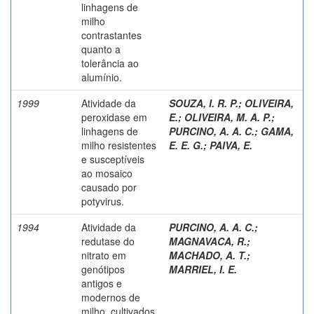
linhagens de
milho
contrastantes
quanto a
tolerância ao
alumínio.
1999
Atividade da
SOUZA, I. R. P.
;
OLIVEIRA,
peroxidase em
E.
;
OLIVEIRA, M. A. P.
;
linhagens de
PURCINO, A. A. C.
;
GAMA,
milho resistentes
E. E. G.
;
PAIVA, E.
e susceptíveis
ao mosaico
causado por
potyvirus.
1994
Atividade da
PURCINO, A. A. C.
;
redutase do
MAGNAVACA, R.
;
nitrato em
MACHADO, A. T.
;
genótipos
MARRIEL, I. E.
antigos e
modernos de
milho, cultivados