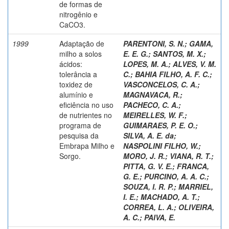
de formas de
nitrogênio e
CaCO3.
1999
Adaptação de
PARENTONI, S. N.
;
GAMA,
milho a solos
E. E. G.
;
SANTOS, M. X.
;
ácidos:
LOPES, M. A.
;
ALVES, V. M.
tolerância a
C.
;
BAHIA FILHO, A. F. C.
;
toxidez de
VASCONCELOS, C. A.
;
alumínio e
MAGNAVACA, R.
;
eficiência no uso
PACHECO, C. A.
;
de nutrientes no
MEIRELLES, W. F.
;
programa de
GUIMARAES, P. E. O.
;
pesquisa da
SILVA, A. E. da
;
Embrapa Milho e
NASPOLINI FILHO, W.
;
Sorgo.
MORO, J. R.
;
VIANA, R. T.
;
PITTA, G. V. E.
;
FRANCA,
G. E.
;
PURCINO, A. A. C.
;
SOUZA, I. R. P.
;
MARRIEL,
I. E.
;
MACHADO, A. T.
;
CORREA, L. A.
;
OLIVEIRA,
A. C.
;
PAIVA, E.