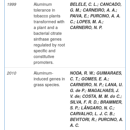
1999
Aluminum
BELELE, C. L.
;
CANCADO,
tolerance in
G. M.
;
CARNEIRO, A. A.
;
tobacco plants
PAIVA, E.
;
PURCINO, A. A.
transformed with
C.
;
LOPES, M. A.
;
a plant and a
CARNEIRO, N. P.
bacterial citrate
sinthase genes
regulated by root
specific and
constitutive
promoters.
2010
Aluminum-
NODA, R. W.
;
GUIMARAES,
induced genes in
C. T.
;
GOMES, E. A.
;
grass species.
CARNEIRO, N. P.
;
LANA, U.
G. de P.
;
MAGALHAES, J.
V. de
;
COSTA, M. M. do C.
;
SILVA, F. R. D.
;
BRAMMER,
S. P.
;
LÂNGARO, N. C.
;
CARVALHO, L. J. C. B.
;
BEVITORI, R.
;
PURCINO, A.
A. C.