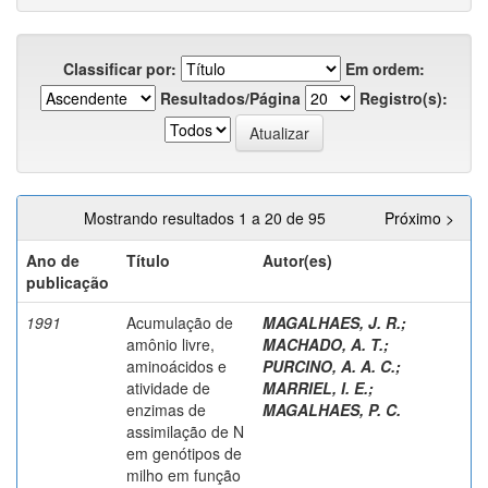
Classificar por:
Em ordem:
Resultados/Página
Registro(s):
Mostrando resultados 1 a 20 de 95
Próximo >
Ano de
Título
Autor(es)
publicação
1991
Acumulação de
MAGALHAES, J. R.
;
amônio livre,
MACHADO, A. T.
;
aminoácidos e
PURCINO, A. A. C.
;
atividade de
MARRIEL, I. E.
;
enzimas de
MAGALHAES, P. C.
assimilação de N
em genótipos de
milho em função