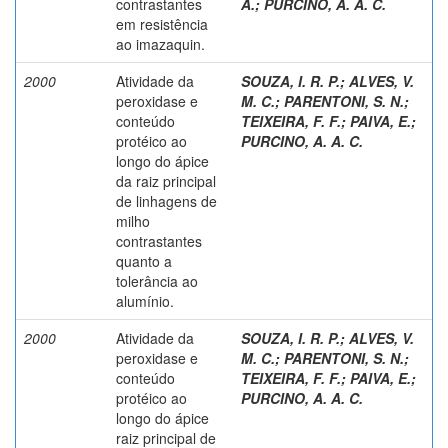
contrastantes
A.
;
PURCINO, A. A. C.
em resistência
ao imazaquin.
2000
Atividade da
SOUZA, I. R. P.
;
ALVES, V.
peroxidase e
M. C.
;
PARENTONI, S. N.
;
conteúdo
TEIXEIRA, F. F.
;
PAIVA, E.
;
protéico ao
PURCINO, A. A. C.
longo do ápice
da raiz principal
de linhagens de
milho
contrastantes
quanto a
tolerância ao
alumínio.
2000
Atividade da
SOUZA, I. R. P.
;
ALVES, V.
peroxidase e
M. C.
;
PARENTONI, S. N.
;
conteúdo
TEIXEIRA, F. F.
;
PAIVA, E.
;
protéico ao
PURCINO, A. A. C.
longo do ápice
raiz principal de