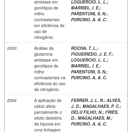
sintetase em
LOGUERCIO, L. L.
;
genótipos de
MARRIEL, I. E.
;
milho
PARENTONI, S. N.
;
contrastantes
PURCINO, A. A. C.
em eficiência de
uso de
nitrogênio.
2000
Análise da
ROCHA, T. L.
;
glutamina
FIGUEIREDO, J. E. F.
;
sintetase em
LOGUERCIO, L. L.
;
genótipos de
MARRIEL, I. E.
;
milho
PARENTONI, S. N.
;
contrastantes na
PURCINO, A. A. C.
eficiência do uso
de nitrogênio.
2004
A aplicação de
FERRER, J. L. R.
;
ALVES,
cálcio alivia
J. D.
;
MAGALHAES, P. C.
;
parcialmente o
DELU FILHO, N.
;
FRIES,
efeito deletério
D.
;
MAGALHAES, M.
;
da hipoxia em
PURCINO, A. A. C.
uma linhagem