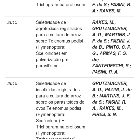
Trichogramma pretiosum.
F. da S.
;
PASINI, R.
A.
;
RAKES, M.
2015
Seletividade de
RAKES, M.
;
agrotóxicos registrados
GRÜTZMACHER,
para a cultura do arroz
A. D.
;
MARTINS, J.
sobre Telenomus podisi
F. da S.
;
PAZINI, J.
(Hymenoptera:
de B.
;
PINTO, C. P.
Scelionidae) em
G.
;
ARMAS, F. S.
pulverização pré-
de
;
parasitismo.
ZANTEDESCHI, R.
;
PASINI, R. A.
2015
Seletividade de
GRÜTZMACHER,
inseticidas registrados
A. D.
;
PAZINI, J. de
para a cultura do arroz
B.
;
MARTINS, J. F.
sobre os parasitoides de
da S.
;
PASINI, R.
ovos Telenomus podisi
A.
;
RAKES, M.
;
(Hymenoptera:
PIRES, S. N.
Scelionidae) E
Trichogramma pretiosum
(Hymenoptera:
Trichogrammatidae).