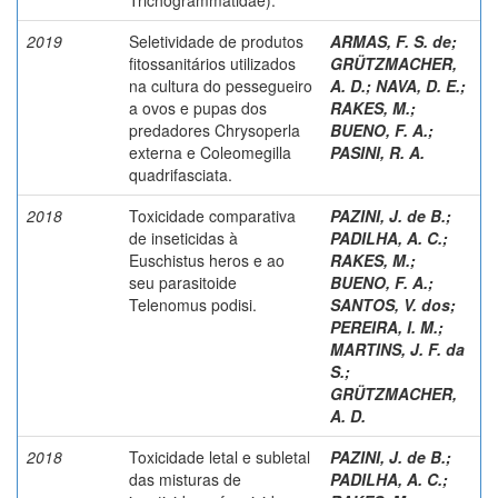
2019
Seletividade de produtos
ARMAS, F. S. de
;
fitossanitários utilizados
GRÜTZMACHER,
na cultura do pessegueiro
A. D.
;
NAVA, D. E.
;
a ovos e pupas dos
RAKES, M.
;
predadores Chrysoperla
BUENO, F. A.
;
externa e Coleomegilla
PASINI, R. A.
quadrifasciata.
2018
Toxicidade comparativa
PAZINI, J. de B.
;
de inseticidas à
PADILHA, A. C.
;
Euschistus heros e ao
RAKES, M.
;
seu parasitoide
BUENO, F. A.
;
Telenomus podisi.
SANTOS, V. dos
;
PEREIRA, I. M.
;
MARTINS, J. F. da
S.
;
GRÜTZMACHER,
A. D.
2018
Toxicidade letal e subletal
PAZINI, J. de B.
;
das misturas de
PADILHA, A. C.
;