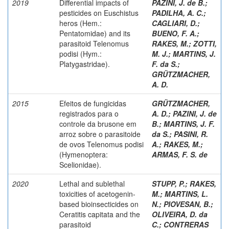
2019
Differential impacts of
PAZINI, J. de B.
;
pesticides on Euschistus
PADILHA, A. C.
;
heros (Hem.:
CAGLIARI, D.
;
Pentatomidae) and its
BUENO, F. A.
;
parasitoid Telenomus
RAKES, M.
;
ZOTTI,
podisi (Hym.:
M. J.
;
MARTINS, J.
Platygastridae).
F. da S.
;
GRÜTZMACHER,
A. D.
2015
Efeitos de fungicidas
GRÜTZMACHER,
registrados para o
A. D.
;
PAZINI, J. de
controle da brusone em
B.
;
MARTINS, J. F.
arroz sobre o parasitoide
da S.
;
PASINI, R.
de ovos Telenomus podisi
A.
;
RAKES, M.
;
(Hymenoptera:
ARMAS, F. S. de
Scelionidae).
2020
Lethal and sublethal
STUPP, P.
;
RAKES,
toxicities of acetogenin-
M.
;
MARTINS, L.
based bioinsecticides on
N.
;
PIOVESAN, B.
;
Ceratitis capitata and the
OLIVEIRA, D. da
parasitoid
C.
;
CONTRERAS