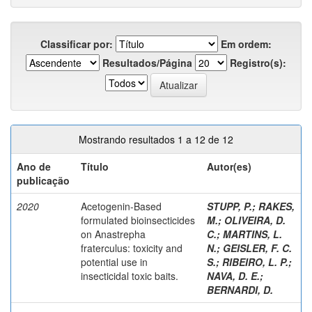
Classificar por:
Em ordem:
Resultados/Página
Registro(s):
Mostrando resultados 1 a 12 de 12
Ano de
Título
Autor(es)
publicação
2020
Acetogenin-Based
STUPP, P.
;
RAKES,
formulated bioinsecticides
M.
;
OLIVEIRA, D.
on Anastrepha
C.
;
MARTINS, L.
fraterculus: toxicity and
N.
;
GEISLER, F. C.
potential use in
S.
;
RIBEIRO, L. P.
;
insecticidal toxic baits.
NAVA, D. E.
;
BERNARDI, D.