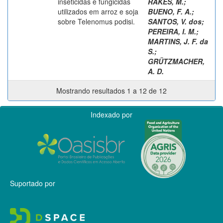
inseticidas e fungicidas
RAKES, M.
;
utilizados em arroz e soja
BUENO, F. A.
;
sobre Telenomus podisi.
SANTOS, V. dos
;
PEREIRA, I. M.
;
MARTINS, J. F. da
S.
;
GRÜTZMACHER,
A. D.
Mostrando resultados 1 a 12 de 12
Indexado por
Suportado por