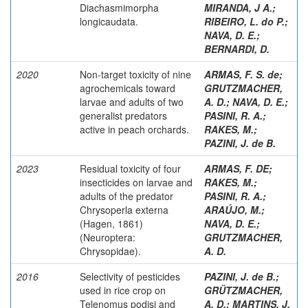
Diachasmimorpha
MIRANDA, J A.
;
longicaudata.
RIBEIRO, L. do P.
;
NAVA, D. E.
;
BERNARDI, D.
2020
Non-target toxicity of nine
ARMAS, F. S. de
;
agrochemicals toward
GRUTZMACHER,
larvae and adults of two
A. D.
;
NAVA, D. E.
;
generalist predators
PASINI, R. A.
;
active in peach orchards.
RAKES, M.
;
PAZINI, J. de B.
2023
Residual toxicity of four
ARMAS, F. DE
;
insecticides on larvae and
RAKES, M.
;
adults of the predator
PASINI, R. A.
;
Chrysoperla externa
ARAÚJO, M.
;
(Hagen, 1861)
NAVA, D. E.
;
(Neuroptera:
GRUTZMACHER,
Chrysopidae).
A. D.
2016
Selectivity of pesticides
PAZINI, J. de B.
;
used in rice crop on
GRÜTZMACHER,
Telenomus podisi and
A. D.
;
MARTINS, J.