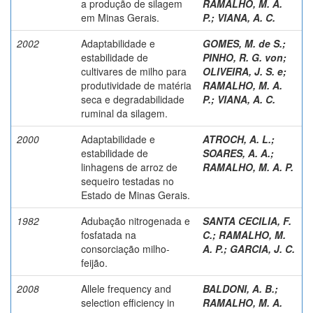
a produção de silagem
RAMALHO, M. A.
em Minas Gerais.
P.
;
VIANA, A. C.
2002
Adaptabilidade e
GOMES, M. de S.
;
estabilidade de
PINHO, R. G. von
;
cultivares de milho para
OLIVEIRA, J. S. e
;
produtividade de matéria
RAMALHO, M. A.
seca e degradabilidade
P.
;
VIANA, A. C.
ruminal da silagem.
2000
Adaptabilidade e
ATROCH, A. L.
;
estabilidade de
SOARES, A. A.
;
linhagens de arroz de
RAMALHO, M. A. P.
sequeiro testadas no
Estado de Minas Gerais.
1982
Adubação nitrogenada e
SANTA CECILIA, F.
fosfatada na
C.
;
RAMALHO, M.
consorciação milho-
A. P.
;
GARCIA, J. C.
feijão.
2008
Allele frequency and
BALDONI, A. B.
;
selection efficiency in
RAMALHO, M. A.