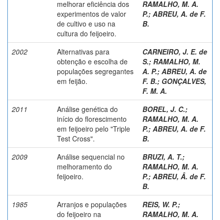
melhorar eficiência dos
RAMALHO, M. A.
experimentos de valor
P.
;
ABREU, A. de F.
de cultivo e uso na
B.
cultura do feijoeiro.
2002
Alternativas para
CARNEIRO, J. E. de
obtenção e escolha de
S.
;
RAMALHO, M.
populações segregantes
A. P.
;
ABREU, A. de
em feijão.
F. B.
;
GONÇALVES,
F. M. A.
2011
Análise genética do
BOREL, J. C.
;
início do florescimento
RAMALHO, M. A.
em feijoeiro pelo "Triple
P.
;
ABREU, A. de F.
Test Cross".
B.
2009
Análise sequencial no
BRUZI, A. T.
;
melhoramento do
RAMALHO, M. A.
feijoeiro.
P.
;
ABREU, Â. de F.
B.
1985
Arranjos e populações
REIS, W. P.
;
do feijoeiro na
RAMALHO, M. A.