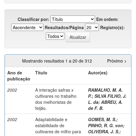
Classificar por:
Em ordem:
Resultados/Página
Registro(s):
Mostrando resultados 1 a 20 de 312
Próximo >
Ano de
Título
Autor(es)
publicação
2002
A interação safras x
RAMALHO, M. A.
cultivares no trabalho
P.
;
SILVA FILHO, J.
dos melhoristas de
L. da
;
ABREU, A.
feijão.
de F. B.
2002
Adaptabilidade e
GOMES, M. S.
;
estabilidade de
PINHO, R. G. von
;
cultivares de milho para
OLIVEIRA, J. S.
;