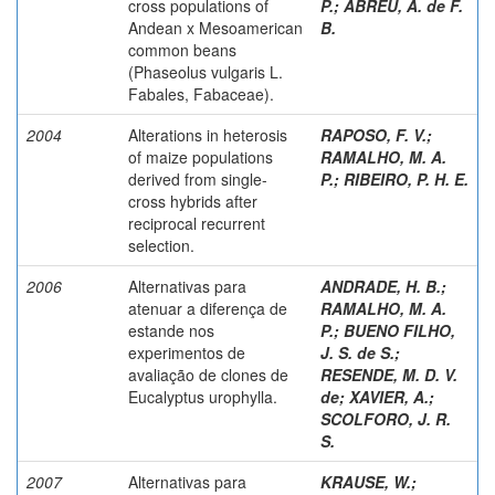
cross populations of
P.
;
ABREU, A. de F.
Andean x Mesoamerican
B.
common beans
(Phaseolus vulgaris L.
Fabales, Fabaceae).
2004
Alterations in heterosis
RAPOSO, F. V.
;
of maize populations
RAMALHO, M. A.
derived from single-
P.
;
RIBEIRO, P. H. E.
cross hybrids after
reciprocal recurrent
selection.
2006
Alternativas para
ANDRADE, H. B.
;
atenuar a diferença de
RAMALHO, M. A.
estande nos
P.
;
BUENO FILHO,
experimentos de
J. S. de S.
;
avaliação de clones de
RESENDE, M. D. V.
Eucalyptus urophylla.
de
;
XAVIER, A.
;
SCOLFORO, J. R.
S.
2007
Alternativas para
KRAUSE, W.
;