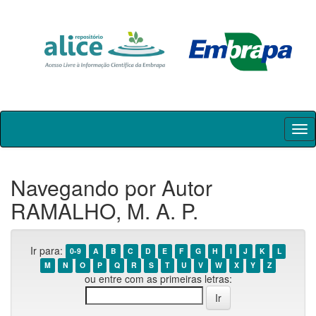
Skip
navigation
Navegando por Autor
RAMALHO, M. A. P.
Ir para:
0-9
A
B
C
D
E
F
G
H
I
J
K
L
M
N
O
P
Q
R
S
T
U
V
W
X
Y
Z
ou entre com as primeiras letras: