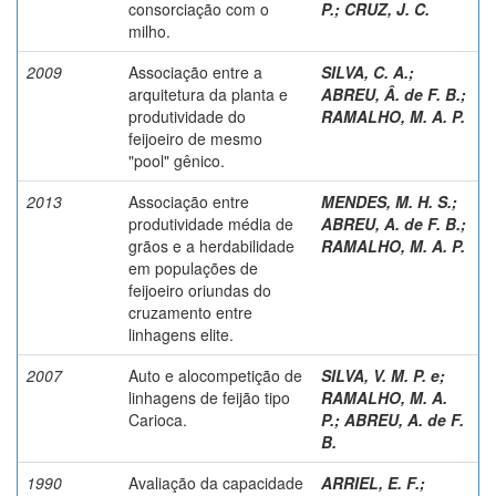
consorciação com o
P.
;
CRUZ, J. C.
milho.
2009
Associação entre a
SILVA, C. A.
;
arquitetura da planta e
ABREU, Â. de F. B.
;
produtividade do
RAMALHO, M. A. P.
feijoeiro de mesmo
"pool" gênico.
2013
Associação entre
MENDES, M. H. S.
;
produtividade média de
ABREU, A. de F. B.
;
grãos e a herdabilidade
RAMALHO, M. A. P.
em populações de
feijoeiro oriundas do
cruzamento entre
linhagens elite.
2007
Auto e alocompetição de
SILVA, V. M. P. e
;
linhagens de feijão tipo
RAMALHO, M. A.
Carioca.
P.
;
ABREU, A. de F.
B.
1990
Avaliação da capacidade
ARRIEL, E. F.
;