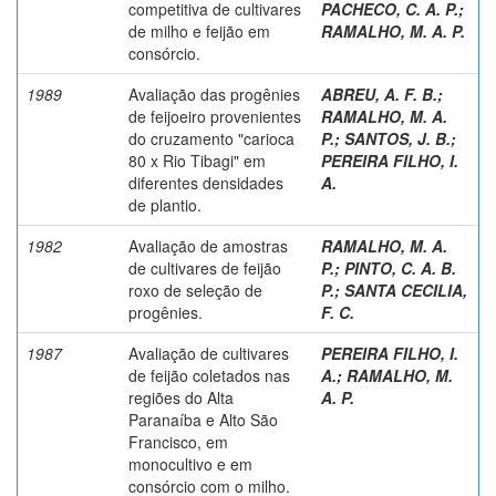
competitiva de cultivares
PACHECO, C. A. P.
;
de milho e feijão em
RAMALHO, M. A. P.
consórcio.
1989
Avaliação das progênies
ABREU, A. F. B.
;
de feijoeiro provenientes
RAMALHO, M. A.
do cruzamento "carioca
P.
;
SANTOS, J. B.
;
80 x Rio Tibagi" em
PEREIRA FILHO, I.
diferentes densidades
A.
de plantio.
1982
Avaliação de amostras
RAMALHO, M. A.
de cultivares de feijão
P.
;
PINTO, C. A. B.
roxo de seleção de
P.
;
SANTA CECILIA,
progênies.
F. C.
1987
Avaliação de cultivares
PEREIRA FILHO, I.
de feijão coletados nas
A.
;
RAMALHO, M.
regiões do Alta
A. P.
Paranaíba e Alto São
Francisco, em
monocultivo e em
consórcio com o milho.