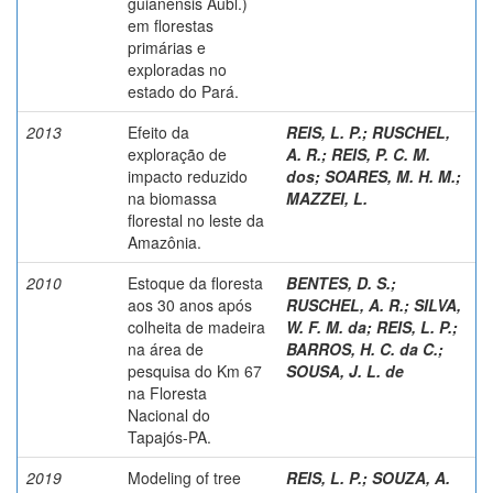
guianensis Aubl.)
em florestas
primárias e
exploradas no
estado do Pará.
2013
Efeito da
REIS, L. P.
;
RUSCHEL,
exploração de
A. R.
;
REIS, P. C. M.
impacto reduzido
dos
;
SOARES, M. H. M.
;
na biomassa
MAZZEI, L.
florestal no leste da
Amazônia.
2010
Estoque da floresta
BENTES, D. S.
;
aos 30 anos após
RUSCHEL, A. R.
;
SILVA,
colheita de madeira
W. F. M. da
;
REIS, L. P.
;
na área de
BARROS, H. C. da C.
;
pesquisa do Km 67
SOUSA, J. L. de
na Floresta
Nacional do
Tapajós-PA.
2019
Modeling of tree
REIS, L. P.
;
SOUZA, A.