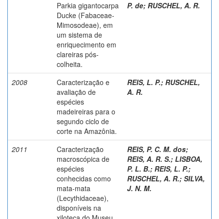
Parkia gigantocarpa
P. de
;
RUSCHEL, A. R.
Ducke (Fabaceae-
Mimosodeae), em
um sistema de
enriquecimento em
clareiras pós-
colheita.
2008
Caracterização e
REIS, L. P.
;
RUSCHEL,
avaliação de
A. R.
espécies
madeireiras para o
segundo ciclo de
corte na Amazônia.
2011
Caracterização
REIS, P. C. M. dos
;
macroscópica de
REIS, A. R. S.
;
LISBOA,
espécies
P. L. B.
;
REIS, L. P.
;
conhecidas como
RUSCHEL, A. R.
;
SILVA,
mata-mata
J. N. M.
(Lecythidaceae),
disponíveis na
xiloteca do Museu