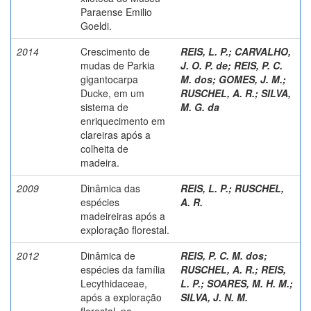
Paraense Emilio
Goeldi.
2014
Crescimento de
REIS, L. P.
;
CARVALHO,
mudas de Parkia
J. O. P. de
;
REIS, P. C.
gigantocarpa
M. dos
;
GOMES, J. M.
;
Ducke, em um
RUSCHEL, A. R.
;
SILVA,
sistema de
M. G. da
enriquecimento em
clareiras após a
colheita de
madeira.
2009
Dinâmica das
REIS, L. P.
;
RUSCHEL,
espécies
A. R.
madeireiras após a
exploração florestal.
2012
Dinâmica de
REIS, P. C. M. dos
;
espécies da família
RUSCHEL, A. R.
;
REIS,
Lecythidaceae,
L. P.
;
SOARES, M. H. M.
;
após a exploração
SILVA, J. N. M.
florestal, no