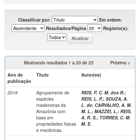
Classificar por:
Em ordem:
Resultados/Página
Registro(s):
Mostrando resultados 1 a 20 de 23
Próximo >
Ano de
Título
Autor(es)
publicação
2019
Agrupamento de
REIS, P. C. M. dos R.
;
espécies
REIS, L. P.
;
SOUZA, A.
madeireiras da
L. de
;
CARVALHO, A. M.
Amazônia com
M. L.
;
MAZZEI, L.
;
REIS,
base em
A. R. S.
;
TORRES, C. M.
propriedades físicas
M. E.
e mecânicas.