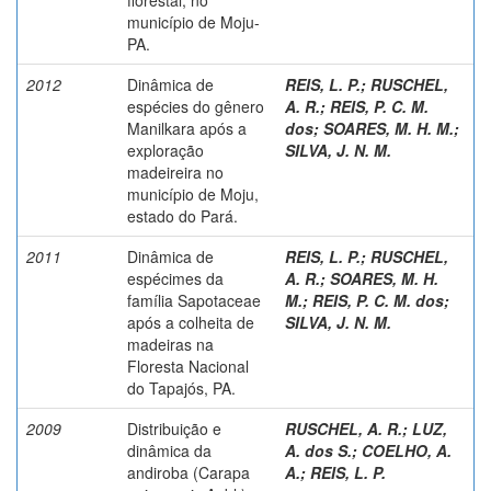
município de Moju-
PA.
2012
Dinâmica de
REIS, L. P.
;
RUSCHEL,
espécies do gênero
A. R.
;
REIS, P. C. M.
Manilkara após a
dos
;
SOARES, M. H. M.
;
exploração
SILVA, J. N. M.
madeireira no
município de Moju,
estado do Pará.
2011
Dinâmica de
REIS, L. P.
;
RUSCHEL,
espécimes da
A. R.
;
SOARES, M. H.
família Sapotaceae
M.
;
REIS, P. C. M. dos
;
após a colheita de
SILVA, J. N. M.
madeiras na
Floresta Nacional
do Tapajós, PA.
2009
Distribuição e
RUSCHEL, A. R.
;
LUZ,
dinâmica da
A. dos S.
;
COELHO, A.
andiroba (Carapa
A.
;
REIS, L. P.