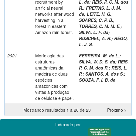
recruitment by
L. de
;
REIS, P. C. M. dos
artificial neural
R.
;
FREITAS, L. J. M.
networks after wood
de
;
LEITE, H. G.
;
harvesting in a
SOARES, C. P. B.
;
forest in eastern
TORRES, C. M. M. E.
;
Amazon rain forest.
SILVA, L. F. da
;
RUSCHEL, A. R.
;
RÊGO,
L. J. S.
2021
Morfologia das
FERREIRA, M. de L.
;
estruturas
SILVA, W. D. S. da
;
REIS,
anatômicas da
P. C. M. dos R.
;
REIS, L.
madeira de duas
P.
;
SANTOS, A. dos S.
;
espécies
SOUZA, F. I. B. de
amazônicas com
vistas à produção
de celulose e papel.
Mostrando resultados 1 a 20 de 23
Próximo >
Indexado por