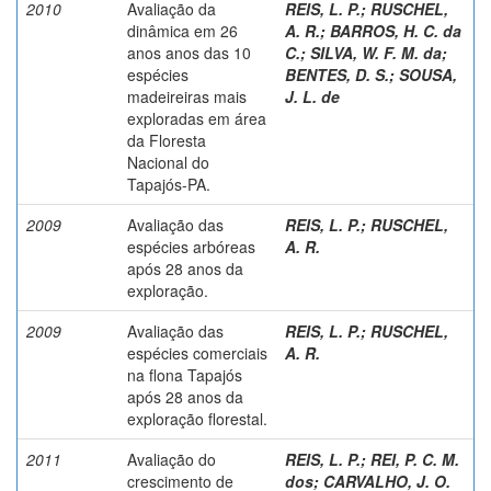
2010
Avaliação da
REIS, L. P.
;
RUSCHEL,
dinâmica em 26
A. R.
;
BARROS, H. C. da
anos anos das 10
C.
;
SILVA, W. F. M. da
;
espécies
BENTES, D. S.
;
SOUSA,
madeireiras mais
J. L. de
exploradas em área
da Floresta
Nacional do
Tapajós-PA.
2009
Avaliação das
REIS, L. P.
;
RUSCHEL,
espécies arbóreas
A. R.
após 28 anos da
exploração.
2009
Avaliação das
REIS, L. P.
;
RUSCHEL,
espécies comerciais
A. R.
na flona Tapajós
após 28 anos da
exploração florestal.
2011
Avaliação do
REIS, L. P.
;
REI, P. C. M.
crescimento de
dos
;
CARVALHO, J. O.