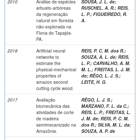
2010
Análise de espécies
SOUSA, J. L. de
;
arbusto-arbóreas
RUSCHEL, A. R.
;
REIS,
da regeneração
L. P.
;
FIGUEIREDO, R.
natural em floresta
A.
não-explorada na
Flona do Tapajós-
PA.
2018
Artificial neural
REIS, P. C. M. dos R.
;
networks to
SOUZA, A. L. de
;
REIS,
estimate the
L. P.
;
CARVALHO, A. M.
physical-mechanical
M. L.
;
FREITAS, L. J. M.
properties of
de
;
RÊGO, L. J. S.
;
amazon second
LEITE, H. G.
cutting cycle wood.
2017
Avaliação
RÊGO, L. J. S.
;
biomecânica das
MARZANO, F. L. da C.
;
atividades de corte
REIS, L. P.
;
FREITAS, L.
de madeira
J. M. de
;
REIS, P. C. M.
semimecanizado na
dos R.
;
SILVA, M. L. da
;
Amazônia.
SOUZA, A. P. de