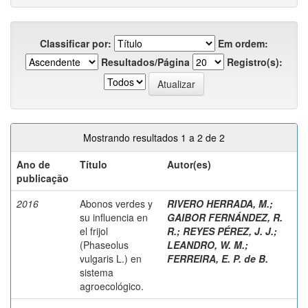
Classificar por:
Em ordem:
Resultados/Página
Registro(s):
Mostrando resultados 1 a 2 de 2
Ano de
Título
Autor(es)
publicação
2016
Abonos verdes y
RIVERO HERRADA, M.
;
su influencia en
GAIBOR FERNÁNDEZ, R.
el frijol
R.
;
REYES PÉREZ, J. J.
;
(Phaseolus
LEANDRO, W. M.
;
vulgaris L.) en
FERREIRA, E. P. de B.
sistema
agroecológico.