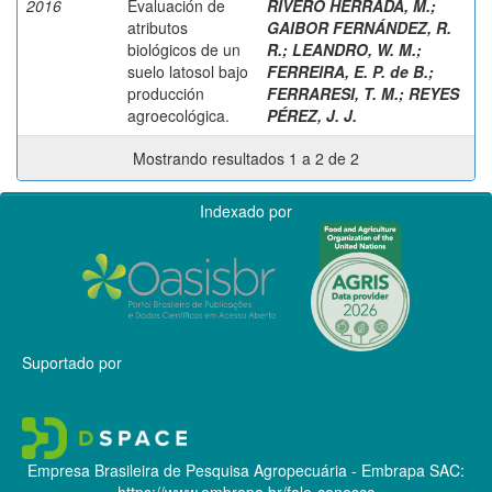
2016
Evaluación de
RIVERO HERRADA, M.
;
atributos
GAIBOR FERNÁNDEZ, R.
biológicos de un
R.
;
LEANDRO, W. M.
;
suelo latosol bajo
FERREIRA, E. P. de B.
;
producción
FERRARESI, T. M.
;
REYES
agroecológica.
PÉREZ, J. J.
Mostrando resultados 1 a 2 de 2
Indexado por
Suportado por
Empresa Brasileira de Pesquisa Agropecuária - Embrapa
SAC:
https://www.embrapa.br/fale-conosco