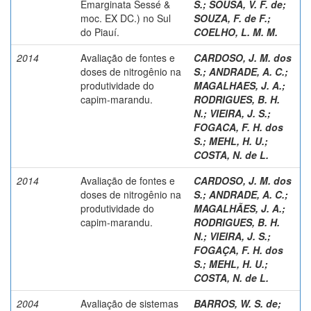
Emarginata Sessé &
S.
;
SOUSA, V. F. de
;
moc. EX DC.) no Sul
SOUZA, F. de F.
;
do Piauí.
COELHO, L. M. M.
2014
Avaliação de fontes e
CARDOSO, J. M. dos
doses de nitrogênio na
S.
;
ANDRADE, A. C.
;
produtividade do
MAGALHAES, J. A.
;
capim-marandu.
RODRIGUES, B. H.
N.
;
VIEIRA, J. S.
;
FOGACA, F. H. dos
S.
;
MEHL, H. U.
;
COSTA, N. de L.
2014
Avaliação de fontes e
CARDOSO, J. M. dos
doses de nitrogênio na
S.
;
ANDRADE, A. C.
;
produtividade do
MAGALHÃES, J. A.
;
capim-marandu.
RODRIGUES, B. H.
N.
;
VIEIRA, J. S.
;
FOGAÇA, F. H. dos
S.
;
MEHL, H. U.
;
COSTA, N. de L.
2004
Avaliação de sistemas
BARROS, W. S. de
;