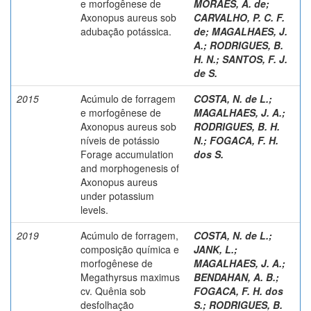
e morfogênese de
MORAES, A. de
;
Axonopus aureus sob
CARVALHO, P. C. F.
adubação potássica.
de
;
MAGALHAES, J.
A.
;
RODRIGUES, B.
H. N.
;
SANTOS, F. J.
de S.
2015
Acúmulo de forragem
COSTA, N. de L.
;
e morfogênese de
MAGALHAES, J. A.
;
Axonopus aureus sob
RODRIGUES, B. H.
níveis de potássio
N.
;
FOGACA, F. H.
Forage accumulation
dos S.
and morphogenesis of
Axonopus aureus
under potassium
levels.
2019
Acúmulo de forragem,
COSTA, N. de L.
;
composição química e
JANK, L.
;
morfogênese de
MAGALHAES, J. A.
;
Megathyrsus maximus
BENDAHAN, A. B.
;
cv. Quênia sob
FOGACA, F. H. dos
desfolhação
S.
;
RODRIGUES, B.