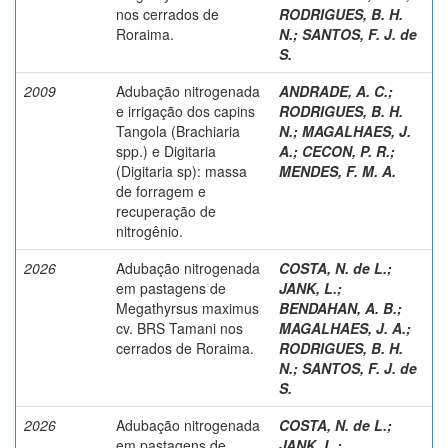
nos cerrados de
RODRIGUES, B. H.
Roraima.
N.
;
SANTOS, F. J. de
S.
2009
Adubação nitrogenada
ANDRADE, A. C.
;
e irrigação dos capins
RODRIGUES, B. H.
Tangola (Brachiaria
N.
;
MAGALHAES, J.
spp.) e Digitaria
A.
;
CECON, P. R.
;
(Digitaria sp): massa
MENDES, F. M. A.
de forragem e
recuperação de
nitrogênio.
2026
Adubação nitrogenada
COSTA, N. de L.
;
em pastagens de
JANK, L.
;
Megathyrsus maximus
BENDAHAN, A. B.
;
cv. BRS Tamani nos
MAGALHAES, J. A.
;
cerrados de Roraima.
RODRIGUES, B. H.
N.
;
SANTOS, F. J. de
S.
2026
Adubação nitrogenada
COSTA, N. de L.
;
em pastagens de
JANK, L.
;