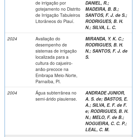
de irrigação por
DANIEL, R.
;
gotejamento no Distrito
MADEIRA, B. B.
;
de Irrigação Tabuleiros
SANTOS, F. J. de S.
;
Litorâneos do Piauí.
RODRIGUES, B. H.
N.
;
SILVA, L. C.
2024
Avaliação do
MIRANDA, Y. K. C.
;
desempenho de
RODRIGUES, B. H.
sistemas de irrigação
N.
;
SANTOS, F. J. de
localizada para a
S.
cultura do cajueiro-
anão-precoce na
Embrapa Meio-Norte,
Parnaíba, PI.
2004
Água subterrânea no
ANDRADE JUNIOR,
semi-árido piauiense.
A. S. de
;
BASTOS, E.
A.
;
SILVA, E. F. de F.
e
;
RODRIGUES, B. H.
N.
;
MELO, F. de B.
;
NOGUEIRA, C. C. P.
;
LEAL, C. M.