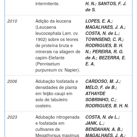
intermitente.
H. N.
;
SANTOS, F. J.
de S.
2010
Adição da leucena
LOPES, E. A.
;
(Leucaena
MAGALHAES, J. A.
;
leucocephala Lam. cv.
COSTA, N. de L.
;
1902) sobre os teores
TOWNSEND, C. R.
;
de proteína bruta e
RODRIGUES, B. H.
minerais na silagem de
N.
;
PEREIRA, R. G.
capim-Elefante
de A.
;
BEZERRA, E.
(Pennisetum
E. A.
purpureum cv. Napier).
2006
Adubação fosfatada e
CARDOSO, M. J.
;
densidades de planta
MELO, F. de B.
;
em feijão-caupi em
ATHAYDE
solo de tabuleiro
SOBRINHO, C.
;
costeiro.
RODRIGUES, B. H. N.
2023
Adubação nitrogenada
COSTA, N. de L.
;
e fosfatada em
JANK, L.
;
cultivares de
BENDAHAN, A. B.
;
Megathyrsus maximus
MAGALHAES, J. A.
;