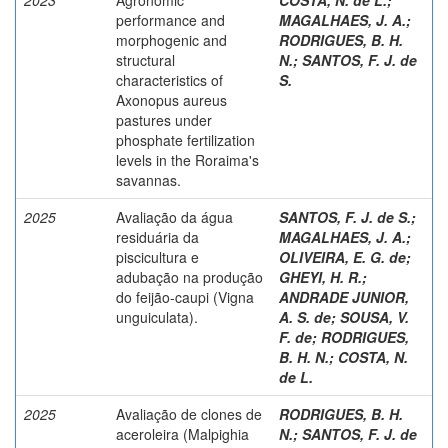
performance and
MAGALHAES, J. A.
;
morphogenic and
RODRIGUES, B. H.
structural
N.
;
SANTOS, F. J. de
characteristics of
S.
Axonopus aureus
pastures under
phosphate fertilization
levels in the Roraima's
savannas.
2025
Avaliação da água
SANTOS, F. J. de S.
;
residuária da
MAGALHAES, J. A.
;
piscicultura e
OLIVEIRA, E. G. de
;
adubação na produção
GHEYI, H. R.
;
do feijão-caupi (Vigna
ANDRADE JUNIOR,
unguiculata).
A. S. de
;
SOUSA, V.
F. de
;
RODRIGUES,
B. H. N.
;
COSTA, N.
de L.
2025
Avaliação de clones de
RODRIGUES, B. H.
aceroleira (Malpighia
N.
;
SANTOS, F. J. de