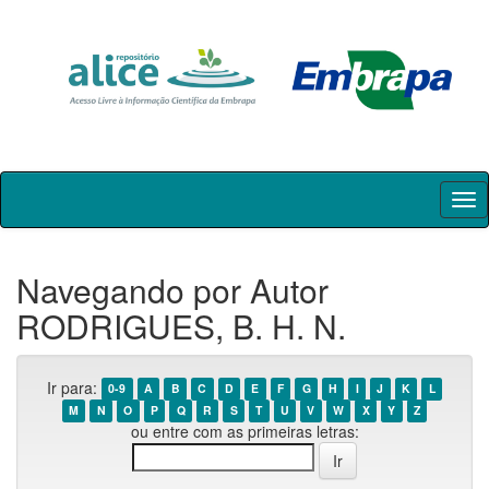
Skip
navigation
Navegando por Autor
RODRIGUES, B. H. N.
Ir para:
0-9
A
B
C
D
E
F
G
H
I
J
K
L
M
N
O
P
Q
R
S
T
U
V
W
X
Y
Z
ou entre com as primeiras letras: