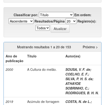
Classificar por:
Em ordem:
Resultados/Página
Registro(s):
Mostrando resultados 1 a 20 de 153
Próximo >
Ano de
Título
Autor(es)
publicação
2000
A Cultura do melão.
SOUSA, V. F. de
;
COELHO, E. F.
;
SILVA, P. H. S. da
;
ATHAYDE
SOBRINHO, C.
;
RODRIGUES, B. H. N.
2019
Acúmulo de forragem
COSTA, N. de L.
;