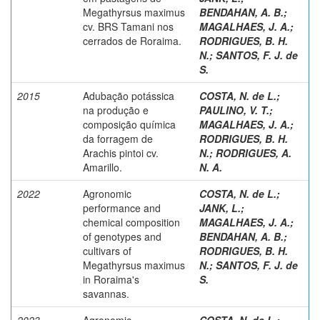
Megathyrsus maximus
BENDAHAN, A. B.
;
cv. BRS Tamani nos
MAGALHAES, J. A.
;
cerrados de Roraima.
RODRIGUES, B. H.
N.
;
SANTOS, F. J. de
S.
2015
Adubação potássica
COSTA, N. de L.
;
na produção e
PAULINO, V. T.
;
composição química
MAGALHAES, J. A.
;
da forragem de
RODRIGUES, B. H.
Arachis pintoi cv.
N.
;
RODRIGUES, A.
Amarillo.
N. A.
2022
Agronomic
COSTA, N. de L.
;
performance and
JANK, L.
;
chemical composition
MAGALHAES, J. A.
;
of genotypes and
BENDAHAN, A. B.
;
cultivars of
RODRIGUES, B. H.
Megathyrsus maximus
N.
;
SANTOS, F. J. de
in Roraima's
S.
savannas.
2023
Agronomic
COSTA, N. de L.
;