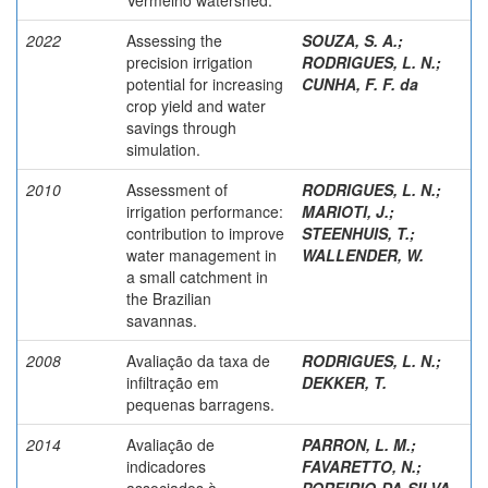
2022
Assessing the
SOUZA, S. A.
;
precision irrigation
RODRIGUES, L. N.
;
potential for increasing
CUNHA, F. F. da
crop yield and water
savings through
simulation.
2010
Assessment of
RODRIGUES, L. N.
;
irrigation performance:
MARIOTI, J.
;
contribution to improve
STEENHUIS, T.
;
water management in
WALLENDER, W.
a small catchment in
the Brazilian
savannas.
2008
Avaliação da taxa de
RODRIGUES, L. N.
;
infiltração em
DEKKER, T.
pequenas barragens.
2014
Avaliação de
PARRON, L. M.
;
indicadores
FAVARETTO, N.
;
associados à
PORFIRIO-DA-SILVA,