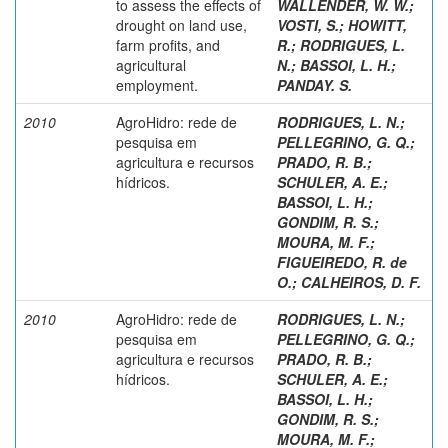
to assess the effects of
WALLENDER, W. W.
;
drought on land use,
VOSTI, S.
;
HOWITT,
farm profits, and
R.
;
RODRIGUES, L.
agricultural
N.
;
BASSOI, L. H.
;
employment.
PANDAY. S.
2010
AgroHidro: rede de
RODRIGUES, L. N.
;
pesquisa em
PELLEGRINO, G. Q.
;
agricultura e recursos
PRADO, R. B.
;
hídricos.
SCHULER, A. E.
;
BASSOI, L. H.
;
GONDIM, R. S.
;
MOURA, M. F.
;
FIGUEIREDO, R. de
O.
;
CALHEIROS, D. F.
2010
AgroHidro: rede de
RODRIGUES, L. N.
;
pesquisa em
PELLEGRINO, G. Q.
;
agricultura e recursos
PRADO, R. B.
;
hídricos.
SCHULER, A. E.
;
BASSOI, L. H.
;
GONDIM, R. S.
;
MOURA, M. F.
;