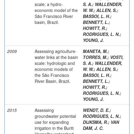
scale: a hydro-
S. A.
;
WALLENDER,
economic model of the
W. W.
;
ALLEN, S.
;
São Francisco River
BASSOI, L. H.
;
basin, Brazil.
BENNETT, L.
;
HOWITT, R.
;
RODRIGUES, L. N.
;
YOUNG, J.
2009
Assessing agriculture-
MANETA, M.
;
water links at the basin
TORRES, M.
;
VOSTI,
scale: hydrologic and
S. A.
;
WALLENDER,
economic models of
W. W.
;
ALLEN, S.
;
the São Francisco
BASSOI, L. H.
;
River Basin, Brazil.
BENNETT, L.
;
HOWITT, R.
;
RODRIGUES, L. N.
;
YOUNG, J.
2015
Assessing
WENDT, D. E.
;
groundwater potential
RODRIGUES, L. N.
;
use for expanding
DIJKSMA, R.
;
VAN
irrigation in the Buriti
DAM, J. C.
Vermelho watershed.