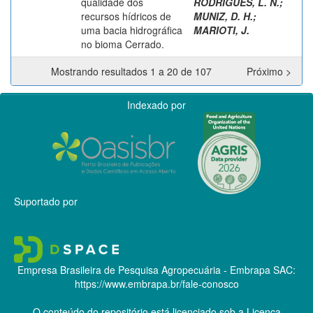
qualidade dos
RODRIGUES, L. N.
;
recursos hídricos de
MUNIZ, D. H.
;
uma bacia hidrográfica
MARIOTI, J.
no bioma Cerrado.
Mostrando resultados 1 a 20 de 107
Próximo >
Indexado por
Suportado por
Empresa Brasileira de Pesquisa Agropecuária - Embrapa
SAC:
https://www.embrapa.br/fale-conosco
O conteúdo do repositório está licenciado sob a Licença