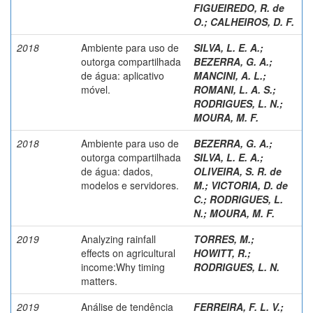
FIGUEIREDO, R. de
O.
;
CALHEIROS, D. F.
2018
Ambiente para uso de
SILVA, L. E. A.
;
outorga compartilhada
BEZERRA, G. A.
;
de água: aplicativo
MANCINI, A. L.
;
móvel.
ROMANI, L. A. S.
;
RODRIGUES, L. N.
;
MOURA, M. F.
2018
Ambiente para uso de
BEZERRA, G. A.
;
outorga compartilhada
SILVA, L. E. A.
;
de água: dados,
OLIVEIRA, S. R. de
modelos e servidores.
M.
;
VICTORIA, D. de
C.
;
RODRIGUES, L.
N.
;
MOURA, M. F.
2019
Analyzing rainfall
TORRES, M.
;
effects on agricultural
HOWITT, R.
;
income:Why timing
RODRIGUES, L. N.
matters.
2019
Análise de tendência
FERREIRA, F. L. V.
;