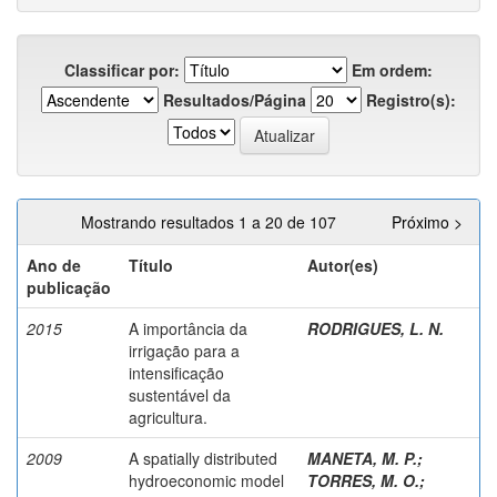
Classificar por:
Em ordem:
Resultados/Página
Registro(s):
Mostrando resultados 1 a 20 de 107
Próximo >
Ano de
Título
Autor(es)
publicação
2015
A importância da
RODRIGUES, L. N.
irrigação para a
intensificação
sustentável da
agricultura.
2009
A spatially distributed
MANETA, M. P.
;
hydroeconomic model
TORRES, M. O.
;