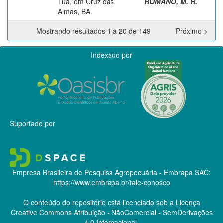
Tuá, em Cruz das
ROMANO, M. R.
Almas, BA.
Mostrando resultados 1 a 20 de 149
Próximo >
Indexado por
Suportado por
Empresa Brasileira de Pesquisa Agropecuária - Embrapa
SAC:
https://www.embrapa.br/fale-conosco
O conteúdo do repositório está licenciado sob a Licença
Creative Commons
Atribuição - NãoComercial - SemDerivações
4.0 Internacional.