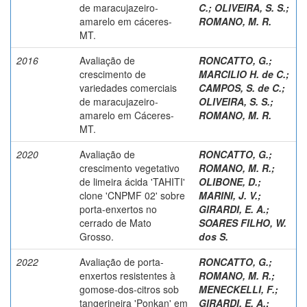
de maracujazeiro-
C.
;
OLIVEIRA, S. S.
;
amarelo em cáceres-
ROMANO, M. R.
MT.
2016
Avaliação de
RONCATTO, G.
;
crescimento de
MARCILIO H. de C.
;
variedades comerciais
CAMPOS, S. de C.
;
de maracujazeiro-
OLIVEIRA, S. S.
;
amarelo em Cáceres-
ROMANO, M. R.
MT.
2020
Avaliação de
RONCATTO, G.
;
crescimento vegetativo
ROMANO, M. R.
;
de limeira ácida 'TAHITI'
OLIBONE, D.
;
clone 'CNPMF 02' sobre
MARINI, J. V.
;
porta-enxertos no
GIRARDI, E. A.
;
cerrado de Mato
SOARES FILHO, W.
Grosso.
dos S.
2022
Avaliação de porta-
RONCATTO, G.
;
enxertos resistentes à
ROMANO, M. R.
;
gomose-dos-citros sob
MENECKELLI, F.
;
tangerineira 'Ponkan' em
GIRARDI, E. A.
;