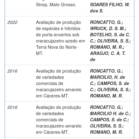
Sinop, Mato Grosso.
SOARES FILHO, W.
dos S.
2022
Avaliação de produção
RONCATTO, G.
;
de espécies e híbridos
WRUCK, D. S. M.
;
de porta-enxertos sob
BOTELHO, S. de C.
maracujazeiro-azedo em
C.
;
OLIVEIRA, S. S.
;
Terra Nova do Norte-
ROMANO, M. R.
;
MT.
ARAÚJO, C. A. T.
de
2016
Avaliação de produção
RONCATTO, G.
;
de variedades
MARCILIO, H. de
comerciais de
C.
;
CAMPOS, S. de
maracujazeiro-amarelo
C.
;
OLIVEIRA, S. S.
;
em Cáceres-MT.
ROMANO, M. R.
2016
Avaliação de produção
RONCATTO, G.
;
de variedades
MARCILIO H. de C.
;
comerciais de
CAMPOS, S. de C.
;
maracujazeiro-amarelo
OLIVEIRA, S. S.
;
em Cáceres-MT.
ROMANO, M. R.