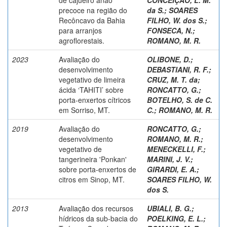
precoce na região do
da S.
;
SOARES
Recôncavo da Bahia
FILHO, W. dos S.
;
para arranjos
FONSECA, N.
;
agroflorestais.
ROMANO, M. R.
2023
Avaliação do
OLIBONE, D.
;
desenvolvimento
DEBASTIANI, R. F.
;
vegetativo de limeira
CRUZ, M. T. da
;
ácida ‘TAHITI’ sobre
RONCATTO, G.
;
porta-enxertos cítricos
BOTELHO, S. de C.
em Sorriso, MT.
C.
;
ROMANO, M. R.
2019
Avaliação do
RONCATTO, G.
;
desenvolvimento
ROMANO, M. R.
;
vegetativo de
MENECKELLI, F.
;
tangerineira 'Ponkan'
MARINI, J. V.
;
sobre porta-enxertos de
GIRARDI, E. A.
;
citros em Sinop, MT.
SOARES FILHO, W.
dos S.
2013
Avaliação dos recursos
UBIALI, B. G.
;
hídricos da sub-bacia do
POELKING, E. L.
;