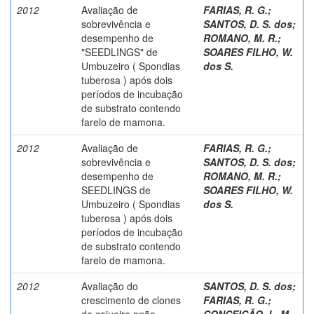
2012
Avaliação de
FARIAS, R. G.
;
sobrevivência e
SANTOS, D. S. dos
;
desempenho de
ROMANO, M. R.
;
"SEEDLINGS" de
SOARES FILHO, W.
Umbuzeiro ( Spondias
dos S.
tuberosa ) após dois
períodos de incubação
de substrato contendo
farelo de mamona.
2012
Avaliação de
FARIAS, R. G.
;
sobrevivência e
SANTOS, D. S. dos
;
desempenho de
ROMANO, M. R.
;
SEEDLINGS de
SOARES FILHO, W.
Umbuzeiro ( Spondias
dos S.
tuberosa ) após dois
períodos de incubação
de substrato contendo
farelo de mamona.
2012
Avaliação do
SANTOS, D. S. dos
;
crescimento de clones
FARIAS, R. G.
;
de cajueiro anão
CONCEIÇÃO, L. M.