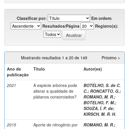
Classificar por:
Em ordem:
Resultados/Página
Registro(s):
Mostrando resultados 1 a 20 de 149
Próximo >
Ano de
Título
Autor(es)
publicação
2021
A espécie arbórea pode
BOTELHO, S. de C.
alterar a qualidade de
C.
;
RONCATTO, G.
;
plátanos consorciados?
ROMANO, M. R.
;
BOTELHO, F. M.
;
SOUZA, Í. P. de
;
KIRSCH, M. R. H.
2015
Aporte de nitrogênio por
ROMANO, M. R.
;