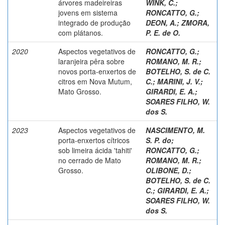
árvores madeireiras
WINK, C.
;
jovens em sistema
RONCATTO, G.
;
integrado de produção
DEON, A.
;
ZMORA,
com plátanos.
P. E. de O.
2020
Aspectos vegetativos de
RONCATTO, G.
;
laranjeira pêra sobre
ROMANO, M. R.
;
novos porta-enxertos de
BOTELHO, S. de C.
citros em Nova Mutum,
C.
;
MARINI, J. V.
;
Mato Grosso.
GIRARDI, E. A.
;
SOARES FILHO, W.
dos S.
2023
Aspectos vegetativos de
NASCIMENTO, M.
porta-enxertos cítricos
S. P. do
;
sob limeira ácida 'tahiti'
RONCATTO, G.
;
no cerrado de Mato
ROMANO, M. R.
;
Grosso.
OLIBONE, D.
;
BOTELHO, S. de C.
C.
;
GIRARDI, E. A.
;
SOARES FILHO, W.
dos S.