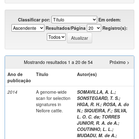
Classificar por:
Em ordem:
Resultados/Página
Registro(s):
Mostrando resultados 1 a 20 de 54
Próximo >
Ano de
Título
Autor(es)
publicação
2014
A genome-wide
SOMAVILLA, A. L.
;
scan for selection
SONSTEGARD, T. S.
;
signatures in
HIGA, R. H.
;
ROSA, A. do
Nellore cattle.
N.
;
SIQUEIRA, F.
;
SILVA,
L. O. C. da
;
TORRES
JUNIOR, R. A. de A.
;
COUTINHO, L. L.
;
MUDADU, M. de A.
;