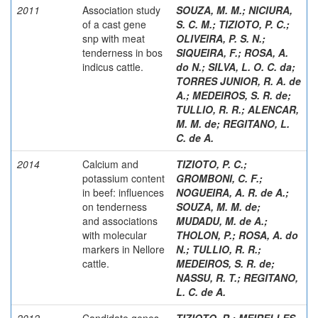
2011
Association study
SOUZA, M. M.
;
NICIURA,
of a cast gene
S. C. M.
;
TIZIOTO, P. C.
;
snp with meat
OLIVEIRA, P. S. N.
;
tenderness in bos
SIQUEIRA, F.
;
ROSA, A.
indicus cattle.
do N.
;
SILVA, L. O. C. da
;
TORRES JUNIOR, R. A. de
A.
;
MEDEIROS, S. R. de
;
TULLIO, R. R.
;
ALENCAR,
M. M. de
;
REGITANO, L.
C. de A.
2014
Calcium and
TIZIOTO, P. C.
;
potassium content
GROMBONI, C. F.
;
in beef: influences
NOGUEIRA, A. R. de A.
;
on tenderness
SOUZA, M. M. de
;
and associations
MUDADU, M. de A.
;
with molecular
THOLON, P.
;
ROSA, A. do
markers in Nellore
N.
;
TULLIO, R. R.
;
cattle.
MEDEIROS, S. R. de
;
NASSU, R. T.
;
REGITANO,
L. C. de A.
2012
Candidate genes
TIZIOTO, R.
;
MEIRELLES,