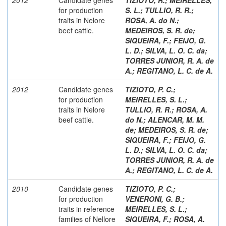
for production
S. L.
;
TULLIO, R. R.
;
traits in Nelore
ROSA, A. do N.
;
beef cattle.
MEDEIROS, S. R. de
;
SIQUEIRA, F.
;
FEIJO, G.
L. D.
;
SILVA, L. O. C. da
;
TORRES JUNIOR, R. A. de
A.
;
REGITANO, L. C. de A.
2012
Candidate genes
TIZIOTO, P. C.
;
for production
MEIRELLES, S. L.
;
traits in Nelore
TULLIO, R. R.
;
ROSA, A.
beef cattle.
do N.
;
ALENCAR, M. M.
de
;
MEDEIROS, S. R. de
;
SIQUEIRA, F.
;
FEIJO, G.
L. D.
;
SILVA, L. O. C. da
;
TORRES JUNIOR, R. A. de
A.
;
REGITANO, L. C. de A.
2010
Candidate genes
TIZIOTO, P. C.
;
for production
VENERONI, G. B.
;
traits in reference
MEIRELLES, S. L.
;
families of Nellore
SIQUEIRA, F.
;
ROSA, A.