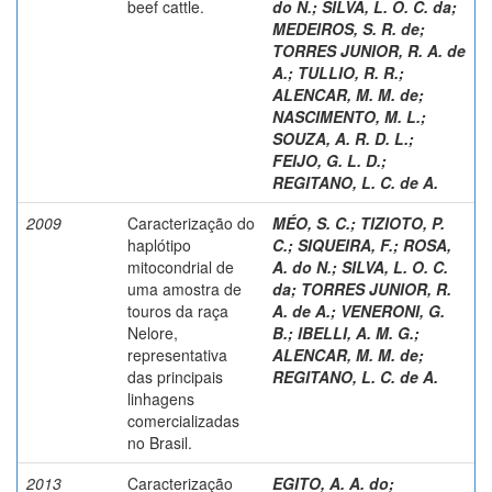
beef cattle.
do N.
;
SILVA, L. O. C. da
;
MEDEIROS, S. R. de
;
TORRES JUNIOR, R. A. de
A.
;
TULLIO, R. R.
;
ALENCAR, M. M. de
;
NASCIMENTO, M. L.
;
SOUZA, A. R. D. L.
;
FEIJO, G. L. D.
;
REGITANO, L. C. de A.
2009
Caracterização do
MÉO, S. C.
;
TIZIOTO, P.
haplótipo
C.
;
SIQUEIRA, F.
;
ROSA,
mitocondrial de
A. do N.
;
SILVA, L. O. C.
uma amostra de
da
;
TORRES JUNIOR, R.
touros da raça
A. de A.
;
VENERONI, G.
Nelore,
B.
;
IBELLI, A. M. G.
;
representativa
ALENCAR, M. M. de
;
das principais
REGITANO, L. C. de A.
linhagens
comercializadas
no Brasil.
2013
Caracterização
EGITO, A. A. do
;