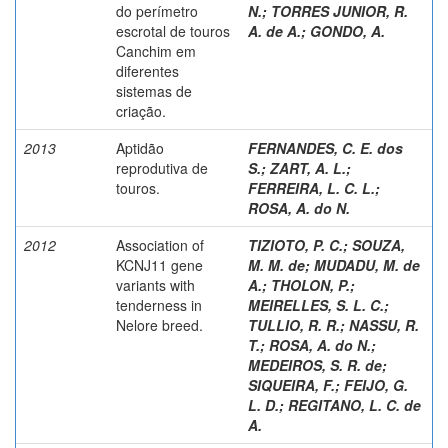
do perímetro
N.
;
TORRES JUNIOR, R.
escrotal de touros
A. de A.
;
GONDO, A.
Canchim em
diferentes
sistemas de
criação.
2013
Aptidão
FERNANDES, C. E. dos
reprodutiva de
S.
;
ZART, A. L.
;
touros.
FERREIRA, L. C. L.
;
ROSA, A. do N.
2012
Association of
TIZIOTO, P. C.
;
SOUZA,
KCNJ11 gene
M. M. de
;
MUDADU, M. de
variants with
A.
;
THOLON, P.
;
tenderness in
MEIRELLES, S. L. C.
;
Nelore breed.
TULLIO, R. R.
;
NASSU, R.
T.
;
ROSA, A. do N.
;
MEDEIROS, S. R. de
;
SIQUEIRA, F.
;
FEIJO, G.
L. D.
;
REGITANO, L. C. de
A.