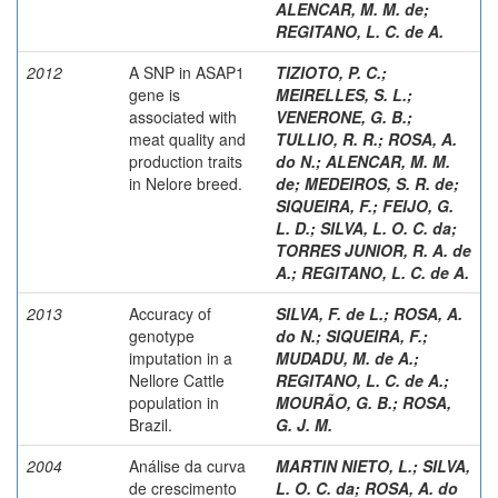
ALENCAR, M. M. de
;
REGITANO, L. C. de A.
2012
A SNP in ASAP1
TIZIOTO, P. C.
;
gene is
MEIRELLES, S. L.
;
associated with
VENERONE, G. B.
;
meat quality and
TULLIO, R. R.
;
ROSA, A.
production traits
do N.
;
ALENCAR, M. M.
in Nelore breed.
de
;
MEDEIROS, S. R. de
;
SIQUEIRA, F.
;
FEIJO, G.
L. D.
;
SILVA, L. O. C. da
;
TORRES JUNIOR, R. A. de
A.
;
REGITANO, L. C. de A.
2013
Accuracy of
SILVA, F. de L.
;
ROSA, A.
genotype
do N.
;
SIQUEIRA, F.
;
imputation in a
MUDADU, M. de A.
;
Nellore Cattle
REGITANO, L. C. de A.
;
population in
MOURÃO, G. B.
;
ROSA,
Brazil.
G. J. M.
2004
Análise da curva
MARTIN NIETO, L.
;
SILVA,
de crescimento
L. O. C. da
;
ROSA, A. do