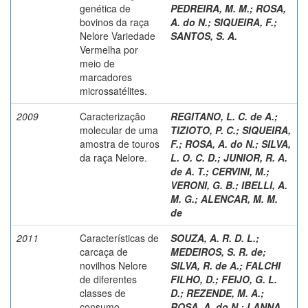
genética de
PEDREIRA, M. M.
;
ROSA,
bovinos da raça
A. do N.
;
SIQUEIRA, F.
;
Nelore Variedade
SANTOS, S. A.
Vermelha por
meio de
marcadores
microssatélites.
2009
Caracterização
REGITANO, L. C. de A.
;
molecular de uma
TIZIOTO, P. C.
;
SIQUEIRA,
amostra de touros
F.
;
ROSA, A. do N.
;
SILVA,
da raça Nelore.
L. O. C. D.
;
JUNIOR, R. A.
de A. T.
;
CERVINI, M.
;
VERONI, G. B.
;
IBELLI, A.
M. G.
;
ALENCAR, M. M.
de
2011
Características de
SOUZA, A. R. D. L.
;
carcaça de
MEDEIROS, S. R. de
;
novilhos Nelore
SILVA, R. de A.
;
FALCHI
de diferentes
FILHO, D.
;
FEIJO, G. L.
classes de
D.
;
REZENDE, M. A.
;
consumo
ROSA, A. do N.
;
LANNA,