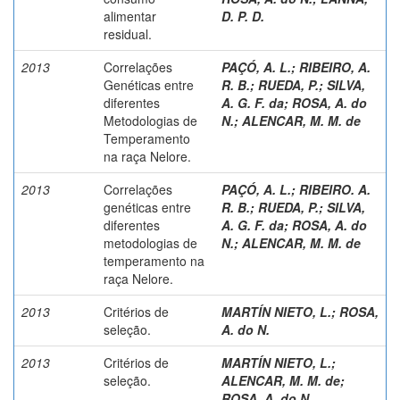
alimentar
D. P. D.
residual.
2013
Correlações
PAÇÓ, A. L.
;
RIBEIRO, A.
Genéticas entre
R. B.
;
RUEDA, P.
;
SILVA,
diferentes
A. G. F. da
;
ROSA, A. do
Metodologias de
N.
;
ALENCAR, M. M. de
Temperamento
na raça Nelore.
2013
Correlações
PAÇÓ, A. L.
;
RIBEIRO. A.
genéticas entre
R. B.
;
RUEDA, P.
;
SILVA,
diferentes
A. G. F. da
;
ROSA, A. do
metodologias de
N.
;
ALENCAR, M. M. de
temperamento na
raça Nelore.
2013
Critérios de
MARTÍN NIETO, L.
;
ROSA,
seleção.
A. do N.
2013
Critérios de
MARTÍN NIETO, L.
;
seleção.
ALENCAR, M. M. de
;
ROSA, A. do N.