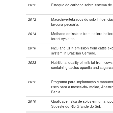
2012
Estoque de carbono sobre sistema de 
2012
Macroinvertebrados do solo influencia
lavoura-pecuária.
2014
Methane emissions from nellore heifers
forest systems.
2016
N2O and CH4 emission from cattle excr
system in Brazilian Cerrado.
2023
Nutritional quality of milk fat from cows
containing cactus opuntia and sugarc
2012
Programa para implantação e manuten
risco para a mosca-do- melão, Anastr
Bahia.
2010
Qualidade física de solos em uma top
Sudeste do Rio Grande do Sul.