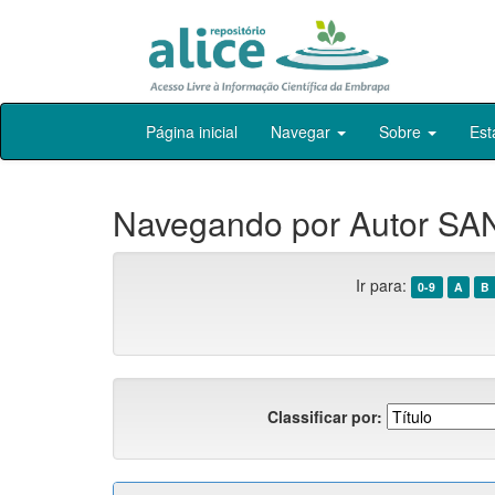
Skip
Página inicial
Navegar
Sobre
Est
navigation
Navegando por Autor SA
Ir para:
0-9
A
B
Classificar por: