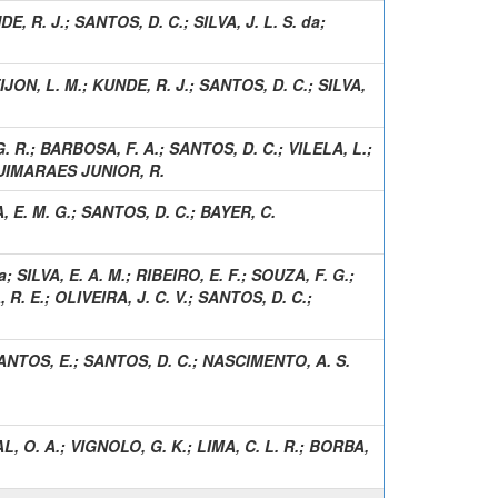
E, R. J.
;
SANTOS, D. C.
;
SILVA, J. L. S. da
;
IJON, L. M.
;
KUNDE, R. J.
;
SANTOS, D. C.
;
SILVA,
. R.
;
BARBOSA, F. A.
;
SANTOS, D. C.
;
VILELA, L.
;
UIMARAES JUNIOR, R.
, E. M. G.
;
SANTOS, D. C.
;
BAYER, C.
a
;
SILVA, E. A. M.
;
RIBEIRO, E. F.
;
SOUZA, F. G.
;
 R. E.
;
OLIVEIRA, J. C. V.
;
SANTOS, D. C.
;
ANTOS, E.
;
SANTOS, D. C.
;
NASCIMENTO, A. S.
L, O. A.
;
VIGNOLO, G. K.
;
LIMA, C. L. R.
;
BORBA,