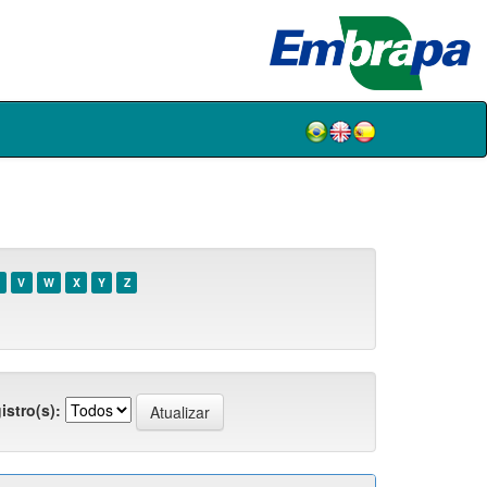
V
W
X
Y
Z
istro(s):