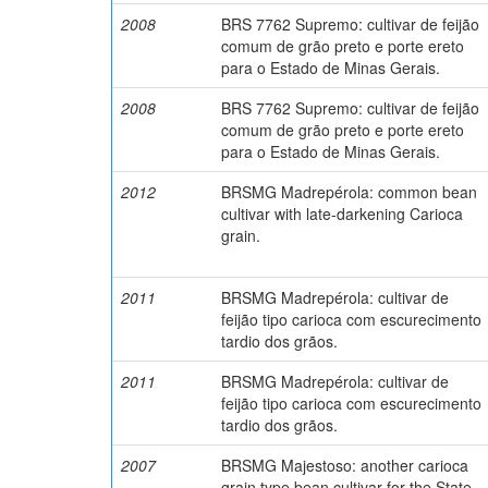
2008
BRS 7762 Supremo: cultivar de feijão
comum de grão preto e porte ereto
para o Estado de Minas Gerais.
2008
BRS 7762 Supremo: cultivar de feijão
comum de grão preto e porte ereto
para o Estado de Minas Gerais.
2012
BRSMG Madrepérola: common bean
cultivar with late-darkening Carioca
grain.
2011
BRSMG Madrepérola: cultivar de
feijão tipo carioca com escurecimento
tardio dos grãos.
2011
BRSMG Madrepérola: cultivar de
feijão tipo carioca com escurecimento
tardio dos grãos.
2007
BRSMG Majestoso: another carioca
grain type bean cultivar for the State