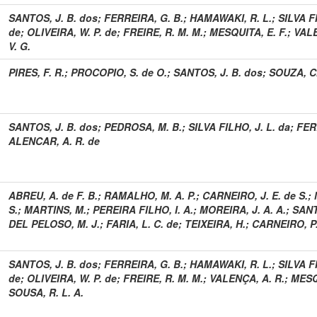
SANTOS, J. B. dos
;
FERREIRA, G. B.
;
HAMAWAKI, R. L.
;
SILVA FI
de
;
OLIVEIRA, W. P. de
;
FREIRE, R. M. M.
;
MESQUITA, E. F.
;
VALE
V. G.
PIRES, F. R.
;
PROCOPIO, S. de O.
;
SANTOS, J. B. dos
;
SOUZA, C.
SANTOS, J. B. dos
;
PEDROSA, M. B.
;
SILVA FILHO, J. L. da
;
FER
ALENCAR, A. R. de
ABREU, A. de F. B.
;
RAMALHO, M. A. P.
;
CARNEIRO, J. E. de S.
;
S.
;
MARTINS, M.
;
PEREIRA FILHO, I. A.
;
MOREIRA, J. A. A.
;
SANT
DEL PELOSO, M. J.
;
FARIA, L. C. de
;
TEIXEIRA, H.
;
CARNEIRO, P.
SANTOS, J. B. dos
;
FERREIRA, G. B.
;
HAMAWAKI, R. L.
;
SILVA FI
de
;
OLIVEIRA, W. P. de
;
FREIRE, R. M. M.
;
VALENÇA, A. R.
;
MESQU
SOUSA, R. L. A.