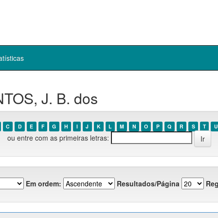
atísticas
TOS, J. B. dos
C
D
E
F
G
H
I
J
K
L
M
N
O
P
Q
R
S
T
U
ou entre com as primeiras letras:
Em ordem:
Resultados/Página
Reg