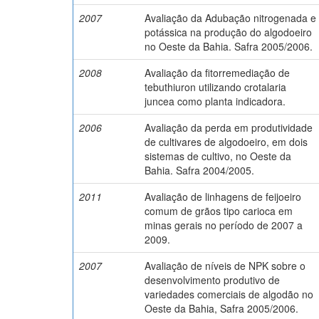
2007
Avaliação da Adubação nitrogenada e
potássica na produção do algodoeiro
no Oeste da Bahia. Safra 2005/2006.
2008
Avaliação da fitorremediação de
tebuthiuron utilizando crotalaria
juncea como planta indicadora.
2006
Avaliação da perda em produtividade
de cultivares de algodoeiro, em dois
sistemas de cultivo, no Oeste da
Bahia. Safra 2004/2005.
2011
Avaliação de linhagens de feijoeiro
comum de grãos tipo carioca em
minas gerais no período de 2007 a
2009.
2007
Avaliação de níveis de NPK sobre o
desenvolvimento produtivo de
variedades comerciais de algodão no
Oeste da Bahia, Safra 2005/2006.