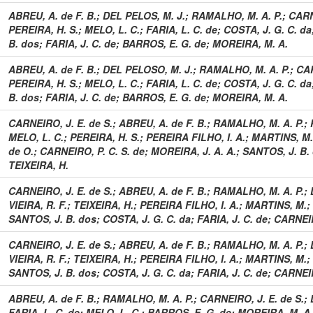
ABREU, A. de F. B.
;
DEL PELOS, M. J.
;
RAMALHO, M. A. P.
;
CARN
PEREIRA, H. S.
;
MELO, L. C.
;
FARIA, L. C. de
;
COSTA, J. G. C. da
B. dos
;
FARIA, J. C. de
;
BARROS, E. G. de
;
MOREIRA, M. A.
ABREU, A. de F. B.
;
DEL PELOSO, M. J.
;
RAMALHO, M. A. P.
;
CAR
PEREIRA, H. S.
;
MELO, L. C.
;
FARIA, L. C. de
;
COSTA, J. G. C. da
B. dos
;
FARIA, J. C. de
;
BARROS, E. G. de
;
MOREIRA, M. A.
CARNEIRO, J. E. de S.
;
ABREU, A. de F. B.
;
RAMALHO, M. A. P.
;
MELO, L. C.
;
PEREIRA, H. S.
;
PEREIRA FILHO, I. A.
;
MARTINS, M.
de O.
;
CARNEIRO, P. C. S. de
;
MOREIRA, J. A. A.
;
SANTOS, J. B.
TEIXEIRA, H.
CARNEIRO, J. E. de S.
;
ABREU, A. de F. B.
;
RAMALHO, M. A. P.
;
VIEIRA, R. F.
;
TEIXEIRA, H.
;
PEREIRA FILHO, I. A.
;
MARTINS, M.
;
SANTOS, J. B. dos
;
COSTA, J. G. C. da
;
FARIA, J. C. de
;
CARNEIR
CARNEIRO, J. E. de S.
;
ABREU, A. de F. B.
;
RAMALHO, M. A. P.
;
VIEIRA, R. F.
;
TEIXEIRA, H.
;
PEREIRA FILHO, I. A.
;
MARTINS, M.
;
SANTOS, J. B. dos
;
COSTA, J. G. C. da
;
FARIA, J. C. de
;
CARNEIR
ABREU, A. de F. B.
;
RAMALHO, M. A. P.
;
CARNEIRO, J. E. de S.
;
FARIA, L. C. de
;
MELO, L. C.
;
BARROS, E. G. de
;
MOREIRA, M. A.