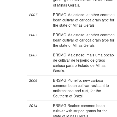
of Minas Gerais.
2007
BRSMG Majestoso: another common
bean cultivar of carioca grain type for
the state of Minas Gerais.
2007
BRSMG Majestoso: another common
bean cultivar of carioca grain type for
the state of Minas Gerais.
2007
BRSMG Majestoso: mais uma opção
de cultivar de feijoeiro de grãos
carioca para o Estado de Minas
Gerais.
2006
BRSMG Pioneiro: new carioca
common bean cultivar resistant to
anthracnose and rust, for the
Southern of Brazil.
2014
BRSMG Realce: common bean
cultivar with striped grains for the
state of Minas Gerais.