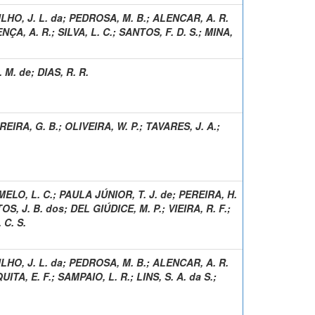
LHO, J. L. da
;
PEDROSA, M. B.
;
ALENCAR, A. R.
NÇA, A. R.
;
SILVA, L. C.
;
SANTOS, F. D. S.
;
MINA,
 M. de
;
DIAS, R. R.
REIRA, G. B.
;
OLIVEIRA, W. P.
;
TAVARES, J. A.
;
MELO, L. C.
;
PAULA JÚNIOR, T. J. de
;
PEREIRA, H.
OS, J. B. dos
;
DEL GIÚDICE, M. P.
;
VIEIRA, R. F.
;
 C. S.
LHO, J. L. da
;
PEDROSA, M. B.
;
ALENCAR, A. R.
ITA, E. F.
;
SAMPAIO, L. R.
;
LINS, S. A. da S.
;