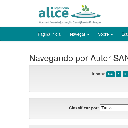
Skip
Página inicial
Navegar
Sobre
Est
navigation
Navegando por Autor SAN
Ir para:
0-9
A
B
Classificar por: