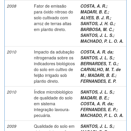
2008
Fator de emissão
COSTA, A. R.
;
para óxido nitroso do
MADARI, B. E.
;
solo cultivado com
ALVES, B. J. R.
;
arroz de terras altas
SANTOS, J. H. G.
;
em plantio direto.
BARBOSA, M. C.
;
SANTOS, J. L. S.
;
MACHADO, P. L. O. A.
2010
Impacto da adubação
COSTA, A. R. da
;
nitrogenada sobre os
SANTOS, J. L. S.
;
indicadores biológicos
BERNARDES, T. G.
;
do solo em cultivo de
CARVALHO, M. T. de
feijão irrigado sob
M.
;
MADARI, B. E.
;
plantio direto.
FERNANDES, E. P.
2010
Índice microbiológico
SANTOS, J. L. S.
;
de qualidade do solo
MADARI, B. E.
;
em sistema
COSTA, A. R. da
;
integração lavoura-
FERNANDES, E. P.
;
pecuária.
MACHADO, P. L. O. A.
2009
Qualidade do solo em
SANTOS, J. L. S.
;