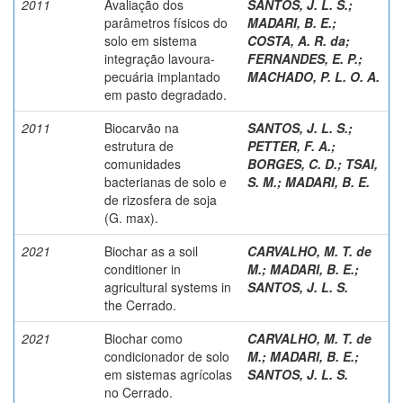
2011
Avaliação dos
SANTOS, J. L. S.
;
parâmetros físicos do
MADARI, B. E.
;
solo em sistema
COSTA, A. R. da
;
integração lavoura-
FERNANDES, E. P.
;
pecuária implantado
MACHADO, P. L. O. A.
em pasto degradado.
2011
Biocarvão na
SANTOS, J. L. S.
;
estrutura de
PETTER, F. A.
;
comunidades
BORGES, C. D.
;
TSAI,
bacterianas de solo e
S. M.
;
MADARI, B. E.
de rizosfera de soja
(G. max).
2021
Biochar as a soil
CARVALHO, M. T. de
conditioner in
M.
;
MADARI, B. E.
;
agricultural systems in
SANTOS, J. L. S.
the Cerrado.
2021
Biochar como
CARVALHO, M. T. de
condicionador de solo
M.
;
MADARI, B. E.
;
em sistemas agrícolas
SANTOS, J. L. S.
no Cerrado.