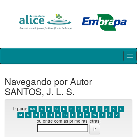
Skip
navigation
Navegando por Autor
SANTOS, J. L. S.
Ir para:
0-9
A
B
C
D
E
F
G
H
I
J
K
L
M
N
O
P
Q
R
S
T
U
V
W
X
Y
Z
ou entre com as primeiras letras: