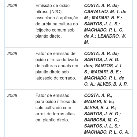
2009
Emissão de óxido
COSTA, A. R. da
;
nitroso (N2O)
CARVALHO, M. T. de
associada à aplicação
M.
;
MADARI, B. E.
;
de uréia na cultura do
SANTOS, J. L. S.
;
feijoeiro comum sob
MACHADO, P. L. O.
plantio direto.
de A.
;
LEANDRO, W.
M.
2008
Fator de emissão de
COSTA, A. R. da
;
óxido nitroso derivada
SANTOS, J. H. G.
de culturas anuais em
dos
;
SANTOS, J. L.
plantio direto sob
S.
;
MADARI, B. E.
;
latossolo de cerrado.
MACHADO, P. L. de
O. A.
;
ALVES, B. J. R.
2008
Fator de emissão
COSTA, A. R.
;
para óxido nitroso do
MADARI, B. E.
;
solo cultivado com
ALVES, B. J. R.
;
arroz de terras altas
SANTOS, J. H. G.
;
em plantio direto.
BARBOSA, M. C.
;
SANTOS, J. L. S.
;
MACHADO, P. L. O. A.