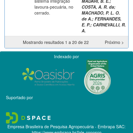
sistema integração
MADARI, B. E.
;
lavoura-pecuária, no
COSTA, A. R. da
;
cerrado.
MACHADO, P. L. O.
de A.
;
FERNANDES,
E. P.
;
CARNEVALLI, R.
A.
Mostrando resultados 1 a 20 de 22
Próximo >
Indexado por
Suportado por
Empresa Brasileira de Pesquisa Agropecuária - Embrapa
SAC:
https://www.embrapa.br/fale-conosco