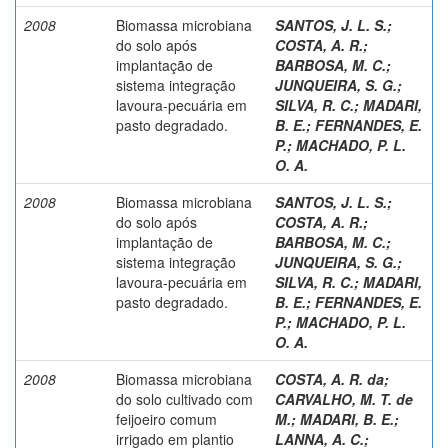
2008
Biomassa microbiana
SANTOS, J. L. S.
;
do solo após
COSTA, A. R.
;
implantação de
BARBOSA, M. C.
;
sistema integração
JUNQUEIRA, S. G.
;
lavoura-pecuária em
SILVA, R. C.
;
MADARI,
pasto degradado.
B. E.
;
FERNANDES, E.
P.
;
MACHADO, P. L.
O. A.
2008
Biomassa microbiana
SANTOS, J. L. S.
;
do solo após
COSTA, A. R.
;
implantação de
BARBOSA, M. C.
;
sistema integração
JUNQUEIRA, S. G.
;
lavoura-pecuária em
SILVA, R. C.
;
MADARI,
pasto degradado.
B. E.
;
FERNANDES, E.
P.
;
MACHADO, P. L.
O. A.
2008
Biomassa microbiana
COSTA, A. R. da
;
do solo cultivado com
CARVALHO, M. T. de
feijoeiro comum
M.
;
MADARI, B. E.
;
irrigado em plantio
LANNA, A. C.
;