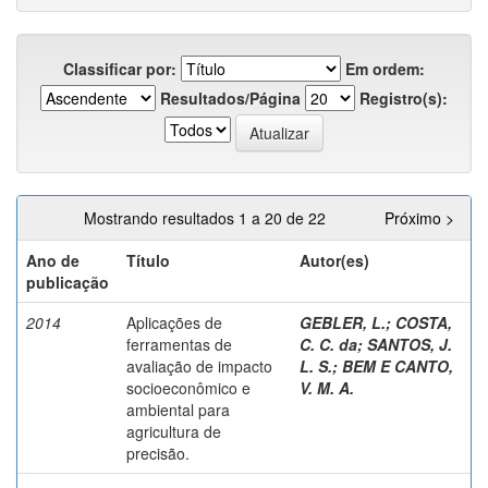
Classificar por:
Em ordem:
Resultados/Página
Registro(s):
Mostrando resultados 1 a 20 de 22
Próximo >
Ano de
Título
Autor(es)
publicação
2014
Aplicações de
GEBLER, L.
;
COSTA,
ferramentas de
C. C. da
;
SANTOS, J.
avaliação de impacto
L. S.
;
BEM E CANTO,
socioeconômico e
V. M. A.
ambiental para
agricultura de
precisão.