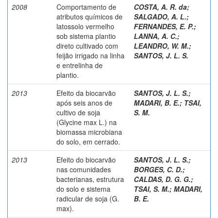
2008
Comportamento de
COSTA, A. R. da
;
atributos químicos de
SALGADO, A. L.
;
latossolo vermelho
FERNANDES, E. P.
;
sob sistema plantio
LANNA, A. C.
;
direto cultivado com
LEANDRO, W. M.
;
feijão irrigado na linha
SANTOS, J. L. S.
e entrelinha de
plantio.
2013
Efeito da biocarvão
SANTOS, J. L. S.
;
após seis anos de
MADARI, B. E.
;
TSAI,
cultivo de soja
S. M.
(Glycine max L.) na
biomassa microbiana
do solo, em cerrado.
2013
Efeito do biocarvão
SANTOS, J. L. S.
;
nas comunidades
BORGES, C. D.
;
bacterianas, estrutura
CALDAS, D. G. G.
;
do solo e sistema
TSAI, S. M.
;
MADARI,
radicular de soja (G.
B. E.
max).