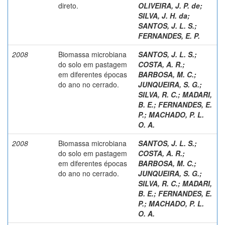
direto.
OLIVEIRA, J. P. de
;
SILVA, J. H. da
;
SANTOS, J. L. S.
;
FERNANDES, E. P.
2008
Biomassa microbiana
SANTOS, J. L. S.
;
do solo em pastagem
COSTA, A. R.
;
em diferentes épocas
BARBOSA, M. C.
;
do ano no cerrado.
JUNQUEIRA, S. G.
;
SILVA, R. C.
;
MADARI,
B. E.
;
FERNANDES, E.
P.
;
MACHADO, P. L.
O. A.
2008
Biomassa microbiana
SANTOS, J. L. S.
;
do solo em pastagem
COSTA, A. R.
;
em diferentes épocas
BARBOSA, M. C.
;
do ano no cerrado.
JUNQUEIRA, S. G.
;
SILVA, R. C.
;
MADARI,
B. E.
;
FERNANDES, E.
P.
;
MACHADO, P. L.
O. A.