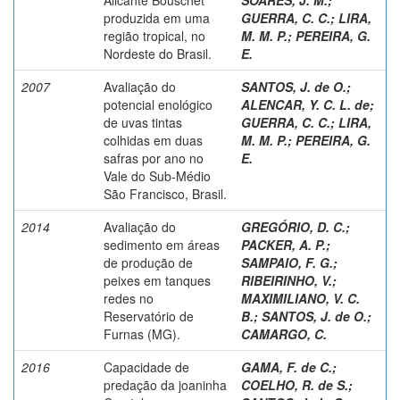
produzida em uma
GUERRA, C. C.
;
LIRA,
região tropical, no
M. M. P.
;
PEREIRA, G.
Nordeste do Brasil.
E.
2007
Avaliação do
SANTOS, J. de O.
;
potencial enológico
ALENCAR, Y. C. L. de
;
de uvas tintas
GUERRA, C. C.
;
LIRA,
colhidas em duas
M. M. P.
;
PEREIRA, G.
safras por ano no
E.
Vale do Sub-Médio
São Francisco, Brasil.
2014
Avaliação do
GREGÓRIO, D. C.
;
sedimento em áreas
PACKER, A. P.
;
de produção de
SAMPAIO, F. G.
;
peixes em tanques
RIBEIRINHO, V.
;
redes no
MAXIMILIANO, V. C.
Reservatório de
B.
;
SANTOS, J. de O.
;
Furnas (MG).
CAMARGO, C.
2016
Capacidade de
GAMA, F. de C.
;
predação da joaninha
COELHO, R. de S.
;