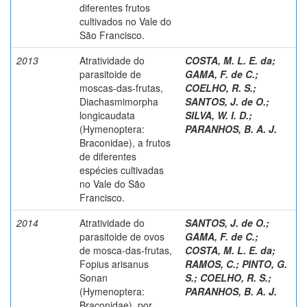
diferentes frutos
cultivados no Vale do
São Francisco.
2013
Atratividade do
COSTA, M. L. E. da
;
parasitoide de
GAMA, F. de C.
;
moscas-das-frutas,
COELHO, R. S.
;
Diachasmimorpha
SANTOS, J. de O.
;
longicaudata
SILVA, W. I. D.
;
(Hymenoptera:
PARANHOS, B. A. J.
Braconidae), a frutos
de diferentes
espécies cultivadas
no Vale do São
Francisco.
2014
Atratividade do
SANTOS, J. de O.
;
parasitoide de ovos
GAMA, F. de C.
;
de mosca-das-frutas,
COSTA, M. L. E. da
;
Fopius arisanus
RAMOS, C.
;
PINTO, G.
Sonan
S.
;
COELHO, R. S.
;
(Hymenoptera:
PARANHOS, B. A. J.
Braconidae), por