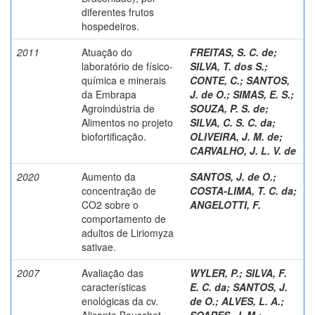
diferentes frutos
hospedeiros.
2011
Atuação do
FREITAS, S. C. de
;
laboratório de físico-
SILVA, T. dos S.
;
química e minerais
CONTE, C.
;
SANTOS,
da Embrapa
J. de O.
;
SIMAS, E. S.
;
Agroindústria de
SOUZA, P. S. de
;
Alimentos no projeto
SILVA, C. S. C. da
;
biofortificação.
OLIVEIRA, J. M. de
;
CARVALHO, J. L. V. de
2020
Aumento da
SANTOS, J. de O.
;
concentração de
COSTA-LIMA, T. C. da
;
CO2 sobre o
ANGELOTTI, F.
comportamento de
adultos de Liriomyza
sativae.
2007
Avaliação das
WYLER, P.
;
SILVA, F.
características
E. C. da
;
SANTOS, J.
enológicas da cv.
de O.
;
ALVES, L. A.
;
Alicante Bouschet
SOARES, J. M.
;