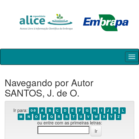
Skip
navigation
Navegando por Autor
SANTOS, J. de O.
Ir para:
0-9
A
B
C
D
E
F
G
H
I
J
K
L
M
N
O
P
Q
R
S
T
U
V
W
X
Y
Z
ou entre com as primeiras letras: