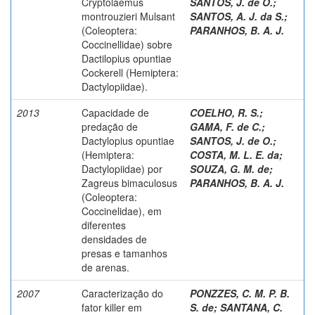
Cryptolaemus
SANTOS, J. de O.
;
montrouzieri Mulsant
SANTOS, A. J. da S.
;
(Coleoptera:
PARANHOS, B. A. J.
Coccinellidae) sobre
Dactilopius opuntiae
Cockerell (Hemiptera:
Dactylopiidae).
2013
Capacidade de
COELHO, R. S.
;
predação de
GAMA, F. de C.
;
Dactylopius opuntiae
SANTOS, J. de O.
;
(Hemiptera:
COSTA, M. L. E. da
;
Dactylopiidae) por
SOUZA, G. M. de
;
Zagreus bimaculosus
PARANHOS, B. A. J.
(Coleoptera:
Coccinelidae), em
diferentes
densidades de
presas e tamanhos
de arenas.
2007
Caracterização do
PONZZES, C. M. P. B.
fator killer em
S. de
;
SANTANA, C.