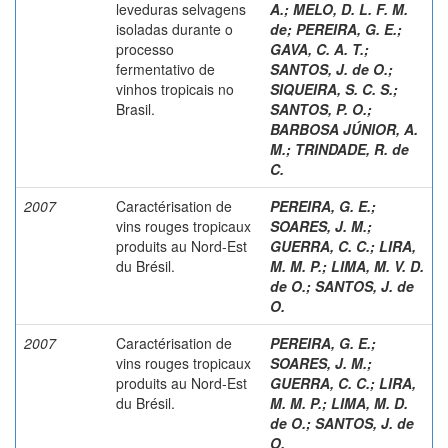
leveduras selvagens
A.
;
MELO, D. L. F. M.
isoladas durante o
de
;
PEREIRA, G. E.
;
processo
GAVA, C. A. T.
;
fermentativo de
SANTOS, J. de O.
;
vinhos tropicais no
SIQUEIRA, S. C. S.
;
Brasil.
SANTOS, P. O.
;
BARBOSA JÚNIOR, A.
M.
;
TRINDADE, R. de
C.
2007
Caractérisation de
PEREIRA, G. E.
;
vins rouges tropicaux
SOARES, J. M.
;
produits au Nord-Est
GUERRA, C. C.
;
LIRA,
du Brésil.
M. M. P.
;
LIMA, M. V. D.
de O.
;
SANTOS, J. de
O.
2007
Caractérisation de
PEREIRA, G. E.
;
vins rouges tropicaux
SOARES, J. M.
;
produits au Nord-Est
GUERRA, C. C.
;
LIRA,
du Brésil.
M. M. P.
;
LIMA, M. D.
de O.
;
SANTOS, J. de
O.