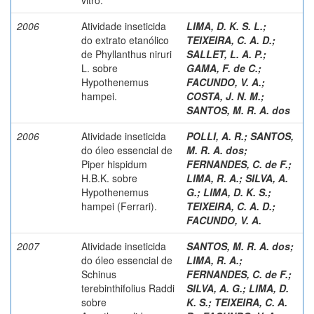
2006
Atividade inseticida
LIMA, D. K. S. L.
;
do extrato etanólico
TEIXEIRA, C. A. D.
;
de Phyllanthus niruri
SALLET, L. A. P.
;
L. sobre
GAMA, F. de C.
;
Hypothenemus
FACUNDO, V. A.
;
hampei.
COSTA, J. N. M.
;
SANTOS, M. R. A. dos
2006
Atividade inseticida
POLLI, A. R.
;
SANTOS,
do óleo essencial de
M. R. A. dos
;
Piper hispidum
FERNANDES, C. de F.
;
H.B.K. sobre
LIMA, R. A.
;
SILVA, A.
Hypothenemus
G.
;
LIMA, D. K. S.
;
hampei (Ferrari).
TEIXEIRA, C. A. D.
;
FACUNDO, V. A.
2007
Atividade inseticida
SANTOS, M. R. A. dos
;
do óleo essencial de
LIMA, R. A.
;
Schinus
FERNANDES, C. de F.
;
terebinthifolius Raddi
SILVA, A. G.
;
LIMA, D.
sobre
K. S.
;
TEIXEIRA, C. A.