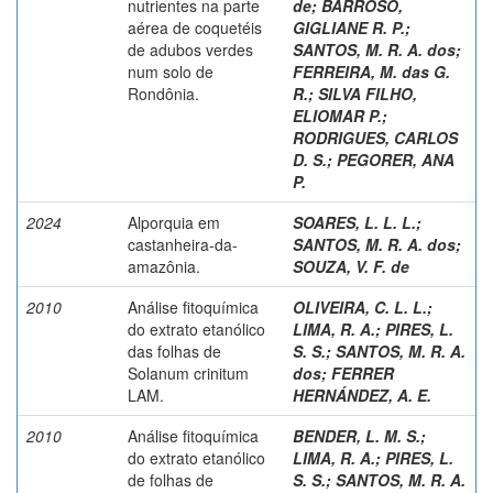
nutrientes na parte
de
;
BARROSO,
aérea de coquetéis
GIGLIANE R. P.
;
de adubos verdes
SANTOS, M. R. A. dos
;
num solo de
FERREIRA, M. das G.
Rondônia.
R.
;
SILVA FILHO,
ELIOMAR P.
;
RODRIGUES, CARLOS
D. S.
;
PEGORER, ANA
P.
2024
Alporquia em
SOARES, L. L. L.
;
castanheira-da-
SANTOS, M. R. A. dos
;
amazônia.
SOUZA, V. F. de
2010
Análise fitoquímica
OLIVEIRA, C. L. L.
;
do extrato etanólico
LIMA, R. A.
;
PIRES, L.
das folhas de
S. S.
;
SANTOS, M. R. A.
Solanum crinitum
dos
;
FERRER
LAM.
HERNÁNDEZ, A. E.
2010
Análise fitoquímica
BENDER, L. M. S.
;
do extrato etanólico
LIMA, R. A.
;
PIRES, L.
de folhas de
S. S.
;
SANTOS, M. R. A.