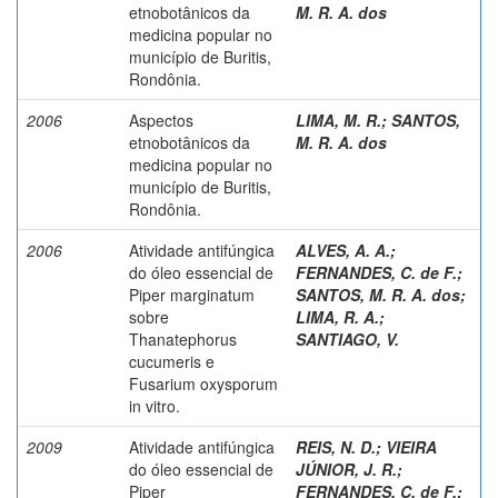
etnobotânicos da
M. R. A. dos
medicina popular no
município de Buritis,
Rondônia.
2006
Aspectos
LIMA, M. R.
;
SANTOS,
etnobotânicos da
M. R. A. dos
medicina popular no
município de Buritis,
Rondônia.
2006
Atividade antifúngica
ALVES, A. A.
;
do óleo essencial de
FERNANDES, C. de F.
;
Piper marginatum
SANTOS, M. R. A. dos
;
sobre
LIMA, R. A.
;
Thanatephorus
SANTIAGO, V.
cucumeris e
Fusarium oxysporum
in vitro.
2009
Atividade antifúngica
REIS, N. D.
;
VIEIRA
do óleo essencial de
JÚNIOR, J. R.
;
Piper
FERNANDES, C. de F.
;