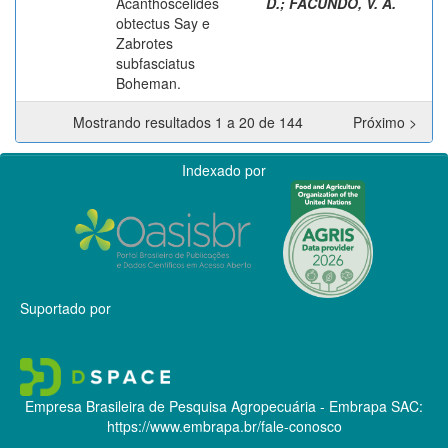
Acanthoscelides
D.
;
FACUNDO, V. A.
obtectus Say e
Zabrotes
subfasciatus
Boheman.
Mostrando resultados 1 a 20 de 144
Próximo >
Indexado por
Suportado por
Empresa Brasileira de Pesquisa Agropecuária - Embrapa
SAC:
https://www.embrapa.br/fale-conosco