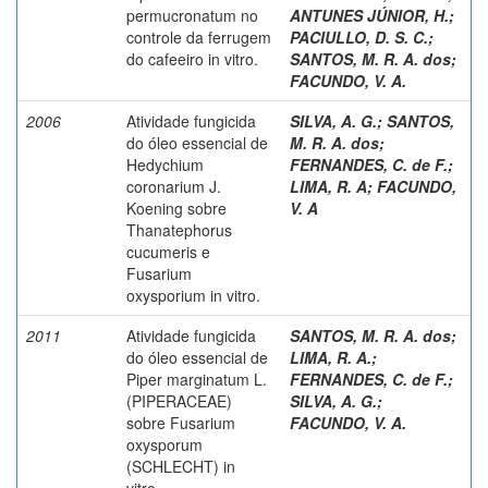
permucronatum no
ANTUNES JÚNIOR, H.
;
controle da ferrugem
PACIULLO, D. S. C.
;
do cafeeiro in vitro.
SANTOS, M. R. A. dos
;
FACUNDO, V. A.
2006
Atividade fungicida
SILVA, A. G.
;
SANTOS,
do óleo essencial de
M. R. A. dos
;
Hedychium
FERNANDES, C. de F.
;
coronarium J.
LIMA, R. A
;
FACUNDO,
Koening sobre
V. A
Thanatephorus
cucumeris e
Fusarium
oxysporium in vitro.
2011
Atividade fungicida
SANTOS, M. R. A. dos
;
do óleo essencial de
LIMA, R. A.
;
Piper marginatum L.
FERNANDES, C. de F.
;
(PIPERACEAE)
SILVA, A. G.
;
sobre Fusarium
FACUNDO, V. A.
oxysporum
(SCHLECHT) in
vitro.