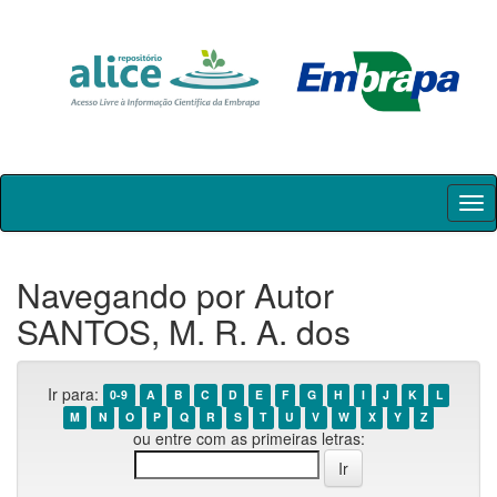
Skip
navigation
Navegando por Autor
SANTOS, M. R. A. dos
Ir para:
0-9
A
B
C
D
E
F
G
H
I
J
K
L
M
N
O
P
Q
R
S
T
U
V
W
X
Y
Z
ou entre com as primeiras letras: