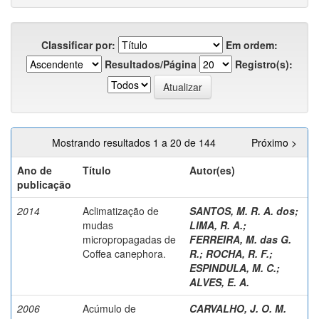
Classificar por:
Em ordem:
Resultados/Página
Registro(s):
Mostrando resultados 1 a 20 de 144
Próximo >
Ano de
Título
Autor(es)
publicação
2014
Aclimatização de
SANTOS, M. R. A. dos
;
mudas
LIMA, R. A.
;
micropropagadas de
FERREIRA, M. das G.
Coffea canephora.
R.
;
ROCHA, R. F.
;
ESPINDULA, M. C.
;
ALVES, E. A.
2006
Acúmulo de
CARVALHO, J. O. M.