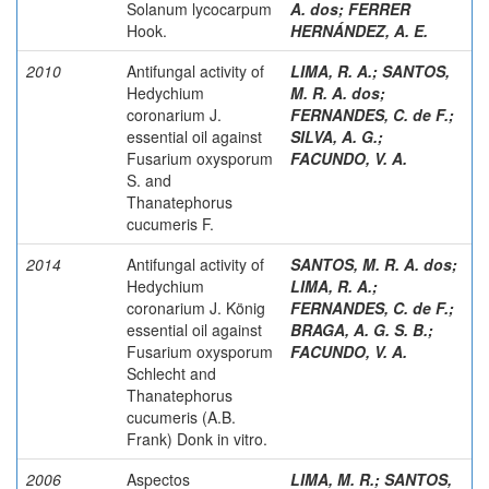
Solanum lycocarpum
A. dos
;
FERRER
Hook.
HERNÁNDEZ, A. E.
2010
Antifungal activity of
LIMA, R. A.
;
SANTOS,
Hedychium
M. R. A. dos
;
coronarium J.
FERNANDES, C. de F.
;
essential oil against
SILVA, A. G.
;
Fusarium oxysporum
FACUNDO, V. A.
S. and
Thanatephorus
cucumeris F.
2014
Antifungal activity of
SANTOS, M. R. A. dos
;
Hedychium
LIMA, R. A.
;
coronarium J. König
FERNANDES, C. de F.
;
essential oil against
BRAGA, A. G. S. B.
;
Fusarium oxysporum
FACUNDO, V. A.
Schlecht and
Thanatephorus
cucumeris (A.B.
Frank) Donk in vitro.
2006
Aspectos
LIMA, M. R.
;
SANTOS,