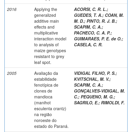
2016
Applying the
ACORSI, C. R. L.
;
generalized
GUEDES, T. A.
;
COAN, M.
additive main
M. D.
;
PINTO, R. J. B.
;
effects and
SCAPIM, C. A.
;
multiplicative
PACHECO, C. A. P.
;
interaction model
GUIMARAES, P. E. de O.
;
to analysis of
CASELA, C. R.
maize genotypes
resistant to grey
leaf spot.
2005
Avaliação da
VIDIGAL FILHO, P. S.
;
estabilidade
KVITSCHAL, M. V.
;
fenotípica de
SCAPIM, C. A.
;
clones de
GONÇALVES-VIDIGAL, M.
mandioca
C.
;
PEQUENO, M. G.
;
(manihot
SAGRILO, E.
;
RIMOLDI, F.
esculenta crantz)
na região
noroeste do
estado do Paraná.