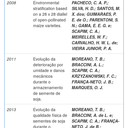
2008
Environmental
PACHECO, C. A. P.
;
stratification based
SILVA, H. D.
;
SANTOS, M.
on a 28 x 28 diallel
X. dos
;
GUIMARAES, P.
of open-pollinated
E. de O.
;
PARENTONI, S.
maize varieties.
N.
;
GAMA, E. E. G. e
;
SCAPIM, C. A.
;
MEIRELLES, W. F.
;
CARVALHO, H. W. L. de
;
VIEIRA JUNIOR, P. A.
2011
Evolução da
MOREANO, T. B.
;
deterioração por
BRACCINI, A. L.
;
umidade e danos
SCAPIM, C. A.
;
mecânicos
KRZYZANOWSKI, F. C.
;
durante o
FRANÇA-NETO, J. B.
;
armazenamento
MARQUES, O. J.
de semente de
soja.
2013
Evolução da
MOREANO, T. B.
;
qualidade física de
BRACCINI, A. de L. e
;
sementes de soja
SCAPIM, C. A.
;
FRANÇA-
durante o
NETO, J. de B.
;