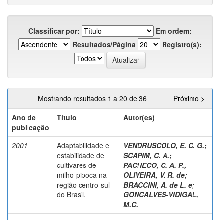
Classificar por:
Em ordem:
Resultados/Página
Registro(s):
Mostrando resultados 1 a 20 de 36
Próximo >
Ano de
Título
Autor(es)
publicação
2001
Adaptabilidade e
VENDRUSCOLO, E. C. G.
;
estabilidade de
SCAPIM, C. A.
;
cultivares de
PACHECO, C. A. P.
;
milho-pipoca na
OLIVEIRA, V. R. de
;
região centro-sul
BRACCINI, A. de L. e
;
do Brasil.
GONCALVES-VIDIGAL,
M.C.