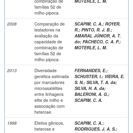
combinação de
MOTERLE, L. M.
famílias S2 de
milho-pipoca.
2008
Comparação de
SCAPIM, C. A.
;
ROYER,
testadores na
R.
;
PINTO, R. J. B.
;
avaliação da
AMARAL JÚNIOR, A. T.
capacidade de
do
;
PACHECO, C. A. P.
;
combinação de
MOTERLE, L. M.
famílias S2 de
milho-pipoca.
2013
Diversidade
FERNANDES, E.
;
genética estimada
SCHUSTER, I.
;
VIEIRA, E.
por marcadores
S. N.
;
SILVA, T. A. da
;
microssatélites
SILVA, H. A. da
;
entre linhagens
BALERONI, A. G.
;
elite de milho e
SCAPIM, C. A.
associação com
heterose.
1998
Efeitos gênicos,
SCAPIM, C. A.
;
heterose e
RODRIGUES, J. A. S.
;