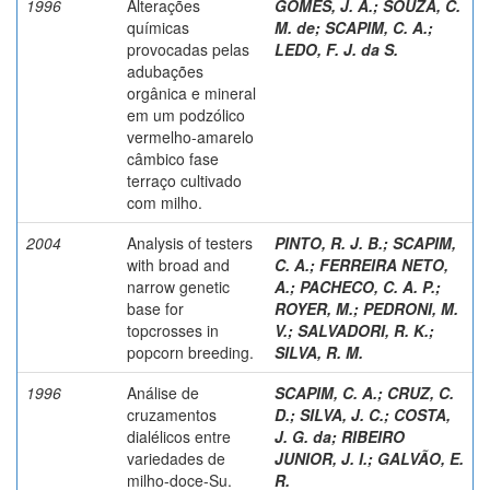
1996
Alterações
GOMES, J. A.
;
SOUZA, C.
químicas
M. de
;
SCAPIM, C. A.
;
provocadas pelas
LEDO, F. J. da S.
adubações
orgânica e mineral
em um podzólico
vermelho-amarelo
câmbico fase
terraço cultivado
com milho.
2004
Analysis of testers
PINTO, R. J. B.
;
SCAPIM,
with broad and
C. A.
;
FERREIRA NETO,
narrow genetic
A.
;
PACHECO, C. A. P.
;
base for
ROYER, M.
;
PEDRONI, M.
topcrosses in
V.
;
SALVADORI, R. K.
;
popcorn breeding.
SILVA, R. M.
1996
Análise de
SCAPIM, C. A.
;
CRUZ, C.
cruzamentos
D.
;
SILVA, J. C.
;
COSTA,
dialélicos entre
J. G. da
;
RIBEIRO
variedades de
JUNIOR, J. I.
;
GALVÃO, E.
milho-doce-Su.
R.