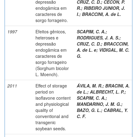
depressão
CRUZ, C. D.
;
CECON, P.
endogâmica em
R.
;
RIBEIRO JUNIOR, J.
caracteres de
I.
;
BRACCINI, A. de L.
sorgo forrageiro.
1997
Efeitos gênicos,
SCAPIM, C. A.
;
heteroses e
RODRIGUES, J. A. S.
;
depressão
CRUZ, C. D.
;
BRACCCINI,
endogâmica em
A. de L. e
;
VIDIGAL, M. C.
caracteres de
G.
sorgo forrageiro
(Sorghum bicolor
L. Moench).
2011
Effect of storage
ÁVILA, M. R.
;
BRACINI, A.
period on
de L.
;
ALBRECHT, L. P.
;
isoflavone content
SCAPIM, C. A.
;
and physiological
MANDARINO, J. M. G.
;
quality of
BAZO, G. L.
;
CABRAL, Y.
conventional and
C. F.
transgenic
soybean seeds.