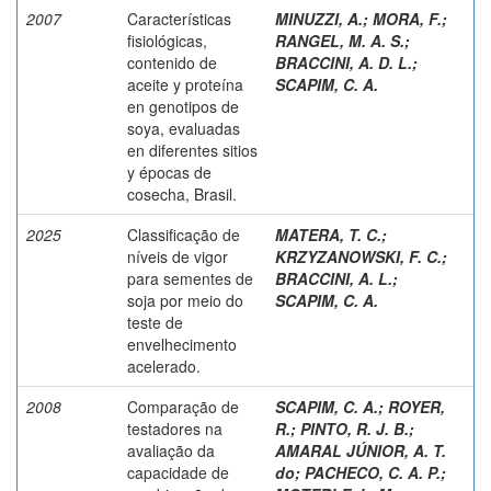
2007
Características
MINUZZI, A.
;
MORA, F.
;
fisiológicas,
RANGEL, M. A. S.
;
contenido de
BRACCINI, A. D. L.
;
aceite y proteína
SCAPIM, C. A.
en genotipos de
soya, evaluadas
en diferentes sitios
y épocas de
cosecha, Brasil.
2025
Classificação de
MATERA, T. C.
;
níveis de vigor
KRZYZANOWSKI, F. C.
;
para sementes de
BRACCINI, A. L.
;
soja por meio do
SCAPIM, C. A.
teste de
envelhecimento
acelerado.
2008
Comparação de
SCAPIM, C. A.
;
ROYER,
testadores na
R.
;
PINTO, R. J. B.
;
avaliação da
AMARAL JÚNIOR, A. T.
capacidade de
do
;
PACHECO, C. A. P.
;