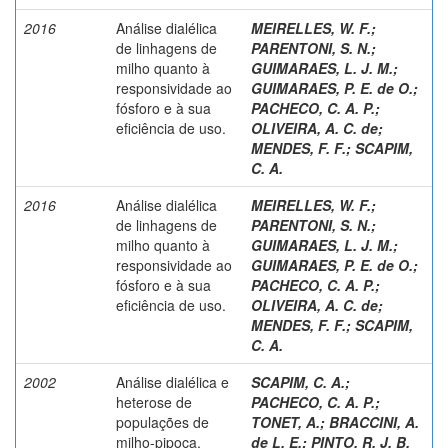
2016
Análise dialélica
MEIRELLES, W. F.
;
de linhagens de
PARENTONI, S. N.
;
milho quanto à
GUIMARAES, L. J. M.
;
responsividade ao
GUIMARAES, P. E. de O.
;
fósforo e à sua
PACHECO, C. A. P.
;
eficiência de uso.
OLIVEIRA, A. C. de
;
MENDES, F. F.
;
SCAPIM,
C. A.
2016
Análise dialélica
MEIRELLES, W. F.
;
de linhagens de
PARENTONI, S. N.
;
milho quanto à
GUIMARAES, L. J. M.
;
responsividade ao
GUIMARAES, P. E. de O.
;
fósforo e à sua
PACHECO, C. A. P.
;
eficiência de uso.
OLIVEIRA, A. C. de
;
MENDES, F. F.
;
SCAPIM,
C. A.
2002
Análise dialélica e
SCAPIM, C. A.
;
heterose de
PACHECO, C. A. P.
;
populações de
TONET, A.
;
BRACCINI, A.
milho-pipoca.
de L. E.
;
PINTO, R. J. B.